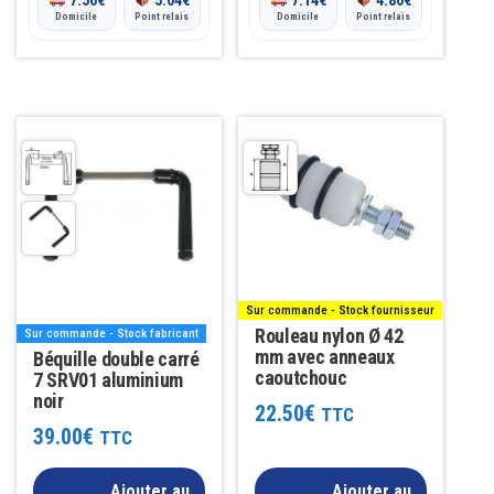
Domicile
Point relais
Domicile
Point relais
Sur commande - Stock fournisseur
Rouleau nylon Ø 42
Sur commande - Stock fabricant
mm avec anneaux
Béquille double carré
caoutchouc
7 SRV01 aluminium
noir
22.50
€
TTC
39.00
€
TTC
Ajouter au
Ajouter au