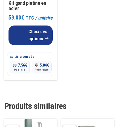
Kit gond platine en
être
acier
choisies
59.00
€
TTC
/ unitaire
sur
la
Choix des
page
options
du
produit
Livraison dès
7.56
€
5.04
€
Domicile
Point relais
Produits similaires
Ce