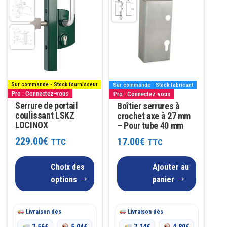
produit
a
plusieurs
variations.
Les
options
Sur commande - Stock fournisseur
Sur commande - Stock fabricant
peuvent
Pro : Connectez-vous
Pro : Connectez-vous
Serrure de portail
être
Boîtier serrures à
coulissant LSKZ
crochet axe à 27 mm
choisies
LOCINOX
– Pour tube 40 mm
sur
229.00
€
17.00
€
TTC
TTC
la
page
Choix des
Ajouter au
du
options
panier
produit
Livraison dès
Livraison dès
7.56
€
5.04
€
7.14
€
4.80
€