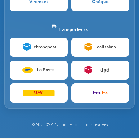
Virement
Chèque
Transporteurs
chronopost
colissimo
dpd
La Poste
DHL
Fed
Ex
© 2026 C2M Avignon – Tous droits réservés