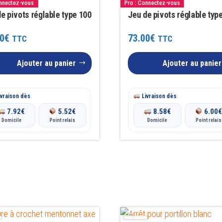
onnectez-vous
Pro : Connectez-vous
e pivots réglable type 100
Jeu de pivots réglable typ
0
€
73.00
€
TTC
TTC
Ajouter au panier
Ajouter au panier
vraison dès
Livraison dès
7.92
€
5.52
€
8.58
€
6.00
Domicile
Point relais
Domicile
Point relais