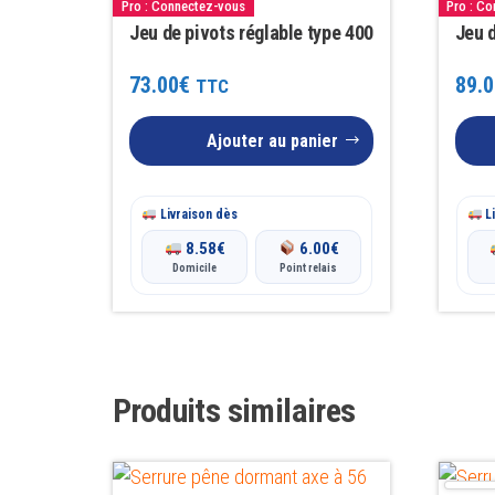
Pro : Connectez-vous
Pro : C
Jeu de pivots réglable type 400
Jeu d
73.00
€
89.0
TTC
Ajouter au panier
Livraison dès
Li
8.58
€
6.00
€
Domicile
Point relais
Produits similaires