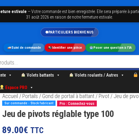
eture estivale
—
Votre commande est bien enregistrée. Elle sera préparée à parti
31 août 2026 en raison de notre fermeture estivale.
PARTICULIERS BIENVENUS
Suivi de commande
Identifier une pièce
Poser une question à l'IA
nte
Volets battants
Volets roulants / Autres
Espace PRO
Accueil
/
Portails
/
Gond de portail à battant
/
Pivot
/ Jeu de pivo
Sur commande - Stock fabricant
Pro : Connectez-vous
Jeu de pivots réglable type 100
89.00
€
TTC