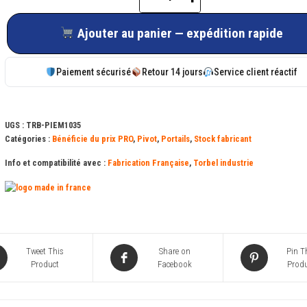
quantité
de
Ajouter au panier — expédition rapide
Jeu
de
Paiement sécurisé
Retour 14 jours
Service client réactif
pivots
réglable
type
UGS :
TRB-PIEM1035
100
Catégories :
Bénéficie du prix PRO
,
Pivot
,
Portails
,
Stock fabricant
Info et compatibilité avec :
Fabrication Française
,
Torbel industrie
Tweet This
Share on
Pin T
Product
Facebook
Produ