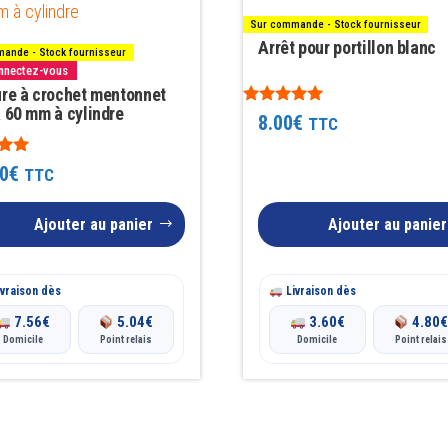
Sur commande - Stock fournisseur
Arrêt pour portillon blanc
ande - Stock fournisseur
onnectez-vous
ure à crochet mentonnet
à 60 mm à cylindre
Note
8.00
€
TTC
4.83
sur 5
0
€
TTC
Ajouter au panier
Ajouter au panier
vraison dès
Livraison dès
7.56
€
5.04
€
3.60
€
4.80
Domicile
Point relais
Domicile
Point relais