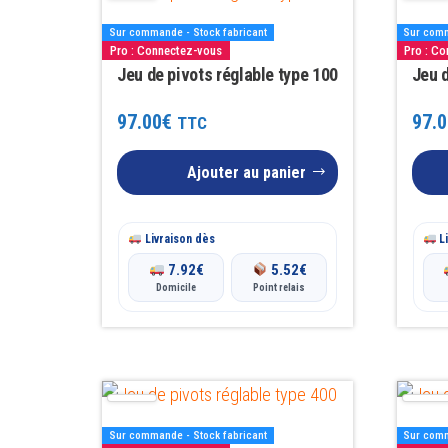
Sur commande - Stock fabricant
Sur comm
Pro : Connectez-vous
Pro : C
Jeu de pivots réglable type 100
Jeu d
97.00
€
97.0
TTC
Ajouter au panier
Livraison dès
Li
7.92
€
5.52
€
Domicile
Point relais
Sur commande - Stock fabricant
Sur comm