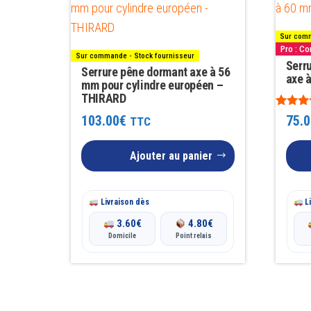
Sur comm
Pro : C
Sur commande - Stock fournisseur
Serr
Serrure pêne dormant axe à 56
axe 
mm pour cylindre européen –
THIRARD
Note
103.00
€
75.0
TTC
5.00
sur 5
Ajouter au panier
Livraison dès
Li
3.60
€
4.80
€
Domicile
Point relais