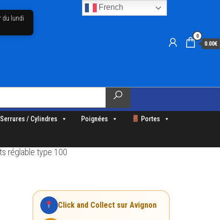
French
r du lundi
0
0.00€
Serrures / Cylindres
Poignées
Portes
ts réglable type 100
Click and Collect sur Avignon