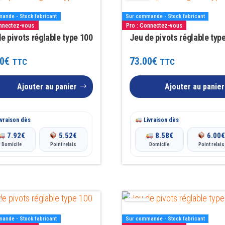
ande - Stock fabricant
Sur commande - Stock fabricant
onnectez-vous
Pro : Connectez-vous
e pivots réglable type 100
Jeu de pivots réglable typ
0
€
73.00
€
TTC
TTC
Ajouter au panier
Ajouter au panier
vraison dès
Livraison dès
7.92
€
5.52
€
8.58
€
6.00
Domicile
Point relais
Domicile
Point relais
ande - Stock fabricant
Sur commande - Stock fabricant