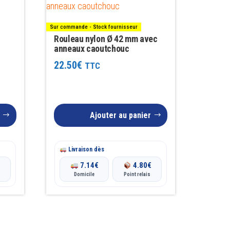
Sur commande - Stock fournisseur
Rouleau nylon Ø 42 mm avec
anneaux caoutchouc
22.50
€
TTC
Ajouter au panier
Livraison dès
€
7.14
€
4.80
€
Domicile
Point relais