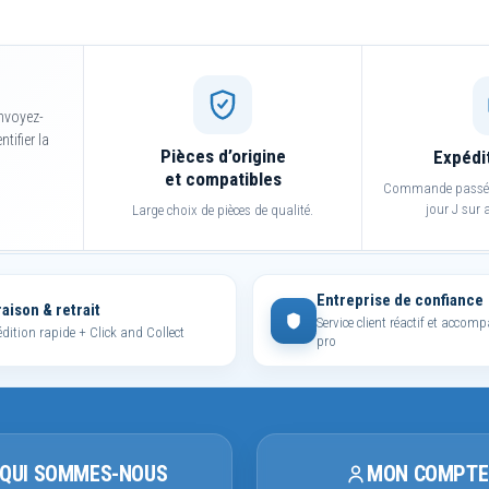
nvoyez-
tifier la
Pièces d’origine
Expédi
et compatibles
Commande passée 
jour J sur a
Large choix de pièces de qualité.
Entreprise de confiance
raison & retrait
Service client réactif et acco
dition rapide + Click and Collect
pro
QUI SOMMES-NOUS
MON COMPTE