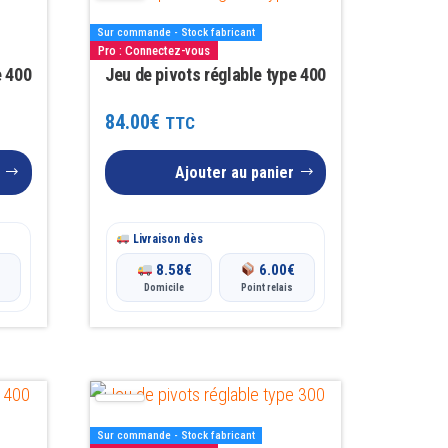
Sur commande - Stock fabricant
Pro : Connectez-vous
e 400
Jeu de pivots réglable type 400
84.00
€
TTC
Ajouter au panier
Livraison dès
€
8.58
€
6.00
€
Domicile
Point relais
Sur commande - Stock fabricant