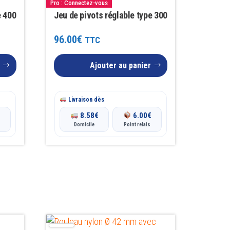
Pro : Connectez-vous
e 400
Jeu de pivots réglable type 300
96.00
€
TTC
Ajouter au panier
Livraison dès
€
8.58
€
6.00
€
Domicile
Point relais