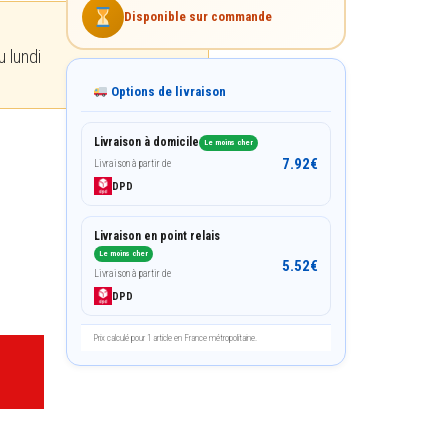
Disponible sur commande
 lundi
Options de livraison
Livraison à domicile
Le moins cher
7.92
€
Livraison à partir de
DPD
Livraison en point relais
Le moins cher
5.52
€
Livraison à partir de
DPD
Prix calculé pour 1 article en France métropolitaine.