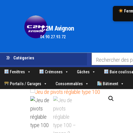
Ferm
.C2M Avignon
04.90.27.93.72
Aller
Catégories
au
contenu
Fenêtres
Crémones
Gâches
Baie coulissa
Portails / Garages
Consommables
Bâtiment