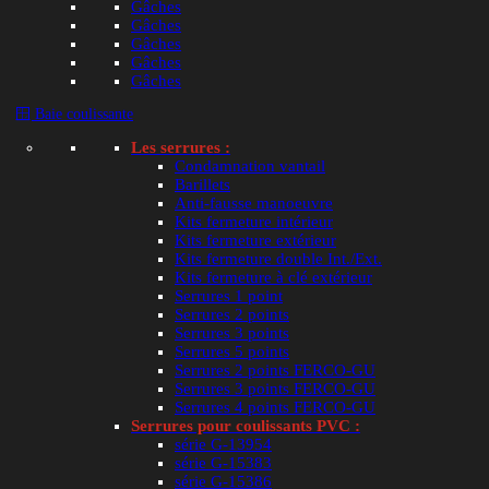
Gâches
Gâches
Gâches
Gâches
Gâches
🪟 Baie coulissante
Les serrures :
Condamnation vantail
Barillets
Anti-fausse manoeuvre
Kits fermeture intérieur
Kits fermeture extérieur
Kits fermeture double Int./Ext.
Kits fermeture à clé extérieur
Serrures 1 point
Serrures 2 points
Serrures 3 points
Serrures 5 points
Serrures 2 points FERCO-GU
Serrures 3 points FERCO-GU
Serrures 4 points FERCO-GU
Serrures pour coulissants PVC :
série G-13954
série G-15383
série G-15386