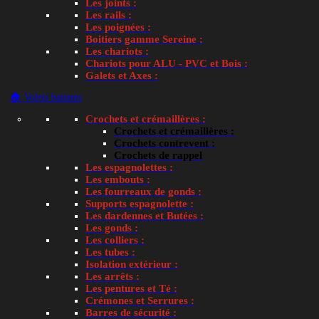
Les joints :
Les rails :
Les poignées :
Boitiers gamme Sereine :
Les chariots :
Chariots pour ALU - PVC et Bois :
Galets et Axes :
🏠 Volets battants
Crochets et crémaillères :
Tweet This Product
Crochets et crémaillères :
Crochets contrevent :
Crochets de rappel
Les espagnolettes :
Les embouts :
Les fourreaux de gonds :
Supports espagnolette :
Les dardennes et Butées :
Les gonds :
Les colliers :
Les tubes :
Isolation extérieur :
Les arrêts :
Les pentures et Té :
Crémones et Serrures :
Barres de sécurité :