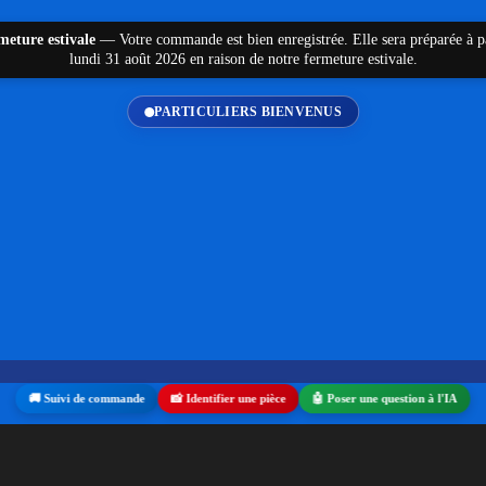
meture estivale
—
Votre commande est bien enregistrée. Elle sera préparée à p
lundi 31 août 2026 en raison de notre fermeture estivale.
PARTICULIERS BIENVENUS
pour ALU
/ Houssette et galet pour menuiserie Technal
nectez-vous
serie Technal
🚚 Suivi de commande
📸 Identifier une pièce
🤖 Poser une question à l'IA
📍
Click and Col