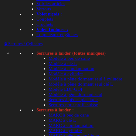
Voir les articles
Verrous
Volet niçois :
Couplets
Crochets
Volet Toulouse :
Loqueteaux et gâches
🔒 Serrures / Cylindres
Serrures à larder (toutes marques)
Modèle à bec de cane
Modèle à clé L
Modèle à condamnation
Modèle à cylindre
Modèle à pêne dormant seul à cylindre
Modèle à pêne dormant seul clé L
Modèle EDF-GDF
Modèle à pêne dormant seul
Serrures à pênes plastique
Serrures pour profil suisse
Serrures à larder :
MARC à bec de cane
MARC à clé L
MARC à condamnation
MARC à cylindre
MARC à pêne magnétique