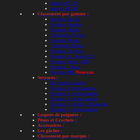
série G-15723
série G-19505
Classement par gamme :
Serrures Rivalu
Serrures Sereine
Serrures Versus
Tringleries Versus
Serrures Flexis
Tringleries Flexis
Serrures Chronos
Serrures La croisée DS
Serrures Ferco - GU
Serrures Giesse
Serrures MR
Nouveau
Serrures :
Kit barillet Axalys
Serrures 1 point Axalys
Serrures 2 points Axalys
Serrures 3 points Axalys
Serrures 3 points à clé Axalys
Serrures 5 points Axalys
Loquets de poignées :
Pênes et Crochets :
Accessoires :
Les gâches :
Classement par marque :