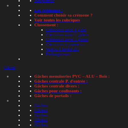
Adaptateur
de
🛒 Ajouter au panier — ex
Les crémones :
Houssette
Comment choisir sa crémone ?
et
Voir toutes les rubriques
🛡️ Paiement sécurisé
📦 Retour 14 jours

galet
Classement :
pour
Crémones avec 1 galet
menuiserie
Crémones avec 2 galets
UGS :
TEC-T3131
Crémones avec 3 galets
Technal
Catégories :
Bénéficie du prix PRO
,
Divers produits
Crémones à panneton
Étiquette :
gamme Topaze GB
Verrou à levier ZH
Prolongateurs
Info et compatibilité avec :
Technal
Gâches
Gâches menuiseries PVC – ALU – Bois :
Gâches centrale P. d'entrée :
Gâches centrale divers :
Gâches pour coulissants :
Gâches de portails :
Gâches
Gâches
Gâches
Gâches
Gâches