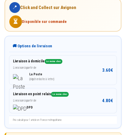
📍
Click and Collect sur Avignon
⏳
Disponible sur commande
🚚 Options de livraison
Livraison à domicile
Le moins cher
Livraison à partir de
3.60
€
La Poste
(dépôt en boîte à lettre)
Livraison en point relais
Le moins cher
4.80
€
Livraison à partir de
DPD
Prix calculé pour 1 article en France métropolitaine.