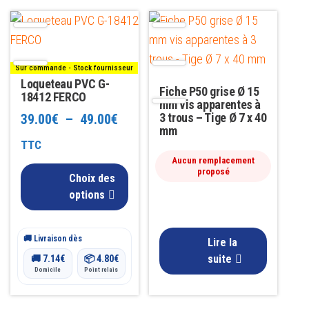
Ce
produit
a
Sur commande - Stock fournisseur
plusieurs
Loqueteau PVC G-
Fiche P50 grise Ø 15
variations.
18412 FERCO
mm vis apparentes à
Les
Plage
3 trous – Tige Ø 7 x 40
39.00
€
–
49.00
€
mm
options
de
TTC
peuvent
Aucun remplacement
prix :
proposé
être
Choix des
39.00€
choisies
options
sur
à
la
🚚 Livraison dès
49.00€
Lire la
page
suite
🚚
7.14
€
📦
4.80
€
du
Domicile
Point relais
produit