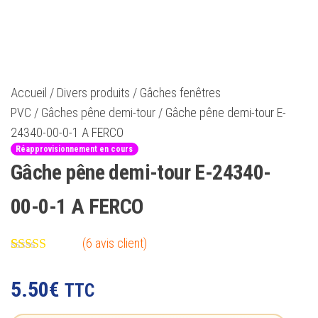
Accueil
/
Divers produits
/
Gâches fenêtres
PVC
/
Gâches pêne demi-tour
/ Gâche pêne demi-tour E-
24340-00-0-1 A FERCO
Réapprovisionnement en cours
Gâche pêne demi-tour E-24340-
00-0-1 A FERCO
(
6
avis client)
Noté
6
5.00
sur 5 basé
5.50
€
TTC
sur
notations
client