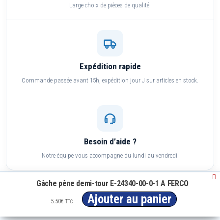
Large choix de pièces de qualité.
Expédition rapide
Commande passée avant 15h, expédition jour J sur articles en stock.
Besoin d’aide ?
Notre équipe vous accompagne du lundi au vendredi.
Gâche pêne demi-tour E-24340-00-0-1 A FERCO
Paiement sécurisé
Ajouter au panier
CB, Visa, Mastercard, PayPal, virement
5.50
€
TTC