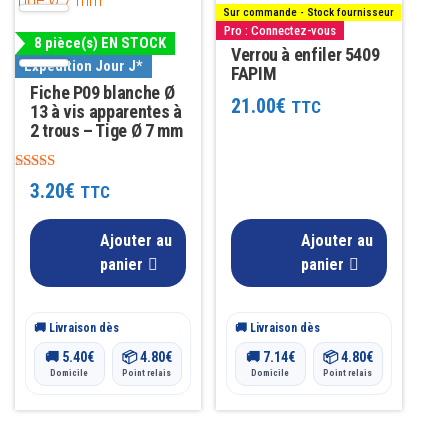
Sur commande - Stock fournisseur
Pro : Connectez-vous
8 pièce(s) EN STOCK
Verrou à enfiler 5409
Expédition Jour J*
FAPIM
Fiche P09 blanche Ø
21.00
€
TTC
13 à vis apparentes à
2 trous – Tige Ø 7 mm
Note
3.20
€
TTC
4.81
sur 5
Ajouter au
Ajouter au
panier
panier
🚚 Livraison dès
🚚 Livraison dès
🚚
5.40
€
📦
4.80
€
🚚
7.14
€
📦
4.80
€
Domicile
Point relais
Domicile
Point relais