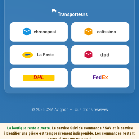
Transporteurs
chronopost
colissimo
dpd
La Poste
DHL
Fed
Ex
© 2026 C2M Avignon – Tous droits réservés
La boutique reste ouverte.
Le service Suivi de commande / SAV et le service
ℹ️
Identifier une pièce est temporairement indisponible. Les commandes restent
enregistrées normalement.