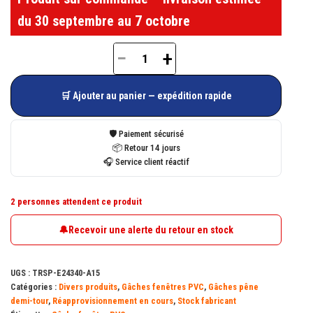
du 30 septembre au 7 octobre
−
+
quantité
de
🛒 Ajouter au panier — expédition rapide
Gâche
pêne
🛡️ Paiement sécurisé
demi-
📦 Retour 14 jours
🎧 Service client réactif
tour
E-
2 personnes attendent ce produit
24340-
00-
🔔
Recevoir une alerte du retour en stock
0-
1
UGS :
TRSP-E24340-A15
A
Catégories :
Divers produits
,
Gâches fenêtres PVC
,
Gâches pêne
FERCO
demi-tour
,
Réapprovisionnement en cours
,
Stock fabricant