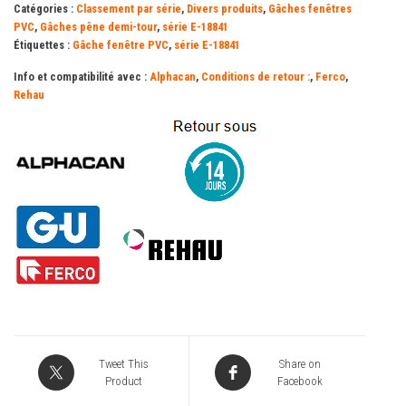
pêne
Catégories :
Classement par série
,
Divers produits
,
Gâches fenêtres
1/2
PVC
,
Gâches pêne demi-tour
,
série E-18841
Étiquettes :
Gâche fenêtre PVC
,
série E-18841
tour
FERCO
Info et compatibilité avec :
Alphacan
,
Conditions de retour :
,
Ferco
,
Rehau
Tweet This
Share on
Product
Facebook