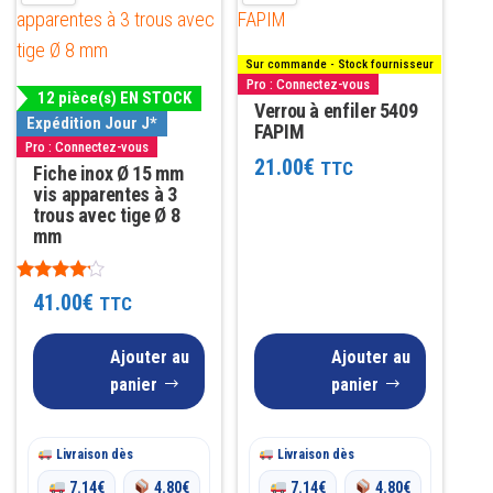
Sur commande - Stock fournisseur
Pro : Connectez-vous
12 pièce(s) EN STOCK
Verrou à enfiler 5409
Expédition Jour J*
FAPIM
Pro : Connectez-vous
21.00
€
TTC
Fiche inox Ø 15 mm
vis apparentes à 3
trous avec tige Ø 8
mm
Note
41.00
€
TTC
4.00
sur 5
Ajouter au
Ajouter au
panier
panier
Livraison dès
Livraison dès
7.14
€
4.80
€
7.14
€
4.80
€