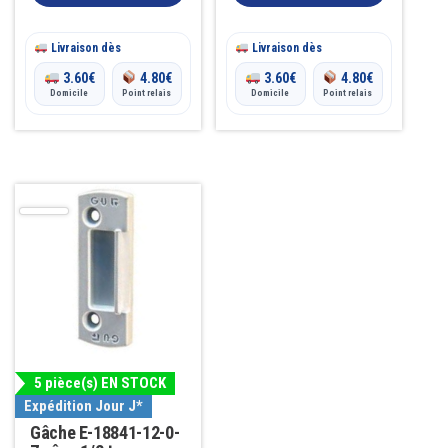
Livraison dès
Livraison dès
3.60
€
4.80
€
3.60
€
4.80
€
Domicile
Point relais
Domicile
Point relais
5 pièce(s) EN STOCK
Expédition Jour J*
Gâche E-18841-12-0-