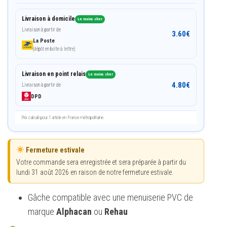
Livraison à domicile
Le moins cher
Livraison à partir de
3.60
€
La Poste
(dépôt en boîte à lettre)
Livraison en point relais
Le moins cher
4.80
€
Livraison à partir de
DPD
Prix calculé pour 1 article en France métropolitaine.
Fermeture estivale
Votre commande sera enregistrée et sera préparée à partir du
lundi 31 août 2026 en raison de notre fermeture estivale.
Gâche compatible avec une menuiserie PVC de
marque
Alphacan
ou
Rehau