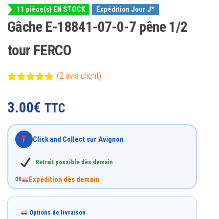
11 pièce(s) EN STOCK
Expédition Jour J*
Gâche E-18841-07-0-7 pêne 1/2
tour FERCO
(
2
avis client)
Noté
2
5.00
sur 5
3.00
€
TTC
basé sur
notations
client
Click and Collect sur Avignon
Retrait possible dès demain
Expédition dès demain
OU
Options de livraison