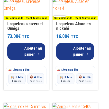
Sur commande - Stock fournisseur
Sur commande - Stock fournisseur
Loqueteau universel
Loqueteau Alsacien
Oméga
nickelé
73.00
€
16.00
€
TTC
TTC
Ajouter au
Ajouter au
panier
panier
Livraison dès
Livraison dès
3.60
€
4.80
€
3.60
€
4.80
€
Domicile
Point relais
Domicile
Point relais