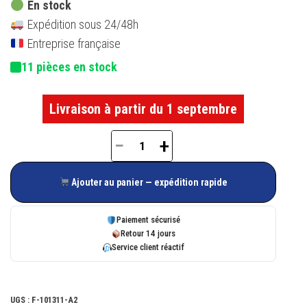
En stock
Expédition sous 24/48h
Entreprise française
11 pièces en stock
Livraison à partir du 1 septembre
−
+
quantité
de
Ajouter au panier — expédition rapide
Gâche
E-
Paiement sécurisé
18841-
Retour 14 jours
Service client réactif
07-
0-
7
UGS :
F-101311-A2