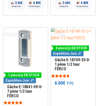
3.60
€
4.80
€
3.60
€
4.80
€
Domicile
Point relais
Domicile
Point relais
4 pièce(s) EN STOCK
Expédition Jour J*
Gâche E-18749-35-0-
1 pêne 1/2 tour
FERCO
1 pièce(s) EN STOCK
Expédition Jour J*
Note
6.00
€
TTC
4.50
Gâche E-18841-09-0-
sur 5
7 pêne 1/2 tour
FERCO