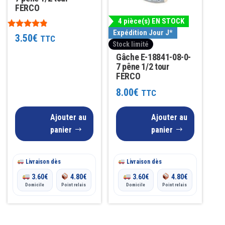
FERCO
4 pièce(s) EN STOCK
Expédition Jour J*
Note
3.50
€
TTC
4.71
Stock limité
sur 5
Gâche E-18841-08-0-
7 pêne 1/2 tour
FERCO
8.00
€
TTC
Ajouter au
Ajouter au
panier
panier
Livraison dès
Livraison dès
3.60
€
4.80
€
3.60
€
4.80
€
Domicile
Point relais
Domicile
Point relais