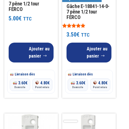
7 pêne 1/2 tour
Gâche E-18841-14-0-
FERCO
7 pêne 1/2 tour
FERCO
5.00
€
TTC
Note
3.50
€
TTC
5.00
sur 5
Ajouter au
Ajouter au
panier
panier
Livraison dès
Livraison dès
3.60
€
4.80
€
3.60
€
4.80
€
Domicile
Point relais
Domicile
Point relais