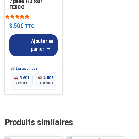
7 pêne 1/2 tour
FERCO
Note
3.50
€
TTC
5.00
sur 5
Ajouter au
panier
Livraison dès
3.60
€
4.80
€
Domicile
Point relais
Produits similaires