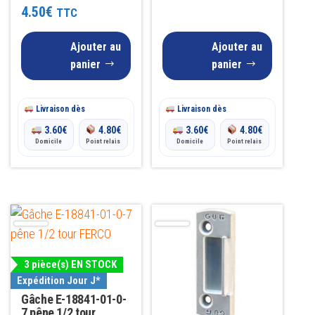
Note
4.50
€
TTC
4.67
sur 5
Ajouter au
Ajouter au
panier
panier
Livraison dès
Livraison dès
3.60
€
4.80
€
3.60
€
4.80
€
Domicile
Point relais
Domicile
Point relais
3 pièce(s) EN STOCK
Expédition Jour J*
Gâche E-18841-01-0-
7 pêne 1/2 tour