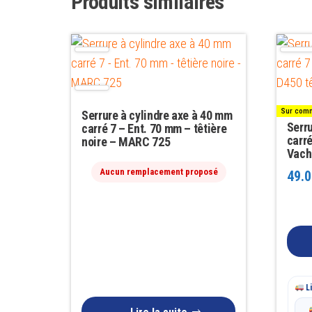
Produits similaires
Sur comm
Serrure à cylindre axe à 40 mm
Serru
carré 7 – Ent. 70 mm – têtière
carr
noire – MARC 725
Vache
Aucun remplacement proposé
49.0
Li