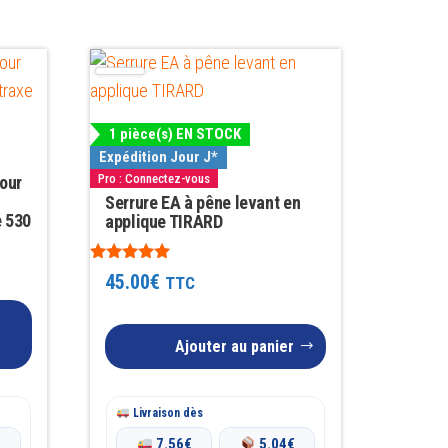
1 pièce(s) EN STOCK
Expédition Jour J*
Pro : Connectez-vous
tour
Serrure EA à pêne levant en
e 530
applique TIRARD
Note
45.00
€
TTC
5.00
sur 5
Ajouter au panier
Livraison dès
€
7.56
€
5.04
€