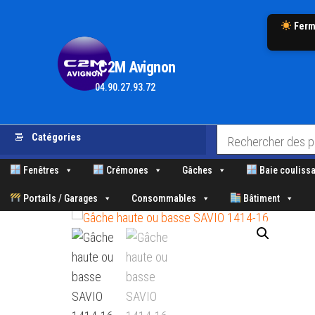
Ferm
.C2M Avignon
04.90.27.93.72
Aller
Catégories
au
contenu
Fenêtres
Crémones
Gâches
Baie coulissa
Portails / Garages
Consommables
Bâtiment