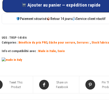
de
Ajouter au panier — expédition rapide
Gâche
haute
Paiement sécurisé
Retour 14 jours
Service client réactif
ou
basse
SAVIO
UGS :
TRSP-141416
1414-
Catégories :
Bénéficie du prix PRO
,
Gâche pour serrure
,
Serrures :
,
Stock fabric
16
Info et compatibilité avec :
Made in Italie
,
Savio
Tweet This
Share on
Pin T
Product
Facebook
Produ