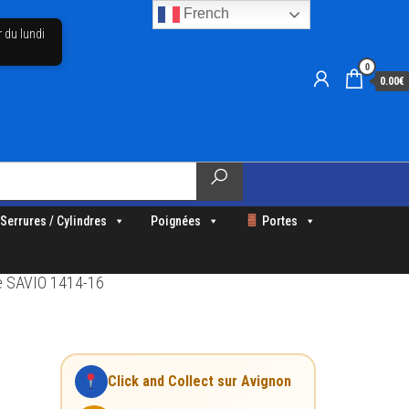
French
r du lundi
0
0.00€
Serrures / Cylindres
Poignées
Portes
e SAVIO 1414-16
Click and Collect sur Avignon