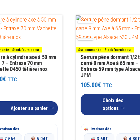
Ce
produit
a
plusieurs
ande - Stock fournisseur
Sur commande - Stock fournisseur
variations.
re à cylindre axe à 50 mm
Serrure pêne dormant 1/2 
é 7 – Entraxe 70 mm
Les
carré 8 mm Axe à 65 mm –
tte D450 têtière inox
Entraxe 59 mm type Alsac
options
JPM
0
€
TTC
peuvent
105.00
€
TTC
être
choisies
Choix des
sur
Ajouter au panier
options
la
page
vraison dès
Livraison dès
du
7.56
€
5.04
€
3.60
€
4.80