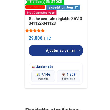
5 pièce(s) EN STOCK
Expédition Jour J*
TOP VENTE
Pro : Connectez-vous
Gâche centrale réglable SAVIO
341122-341123
Note
29.00
€
TTC
5.00
sur 5
Ajouter au panier
Livraison dès
7.14
€
4.80
€
Domicile
Point relais