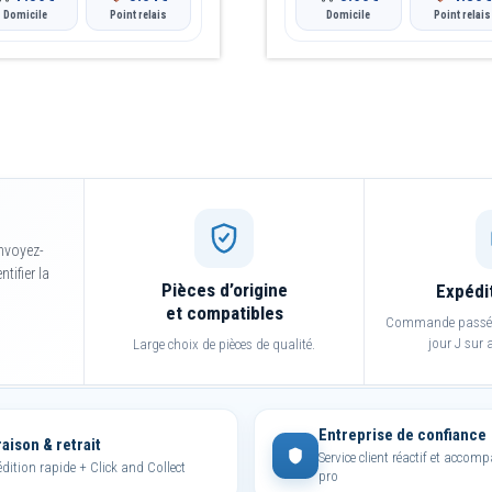
produit
Domicile
Point relais
Domicile
Point relais
nvoyez-
tifier la
Pièces d’origine
Expédi
et compatibles
Commande passée 
jour J sur a
Large choix de pièces de qualité.
Entreprise de confiance
raison & retrait
Service client réactif et acco
dition rapide + Click and Collect
pro