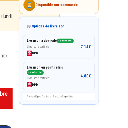
Disponible sur commande
 lundi
Options de livraison
Livraison à domicile
Le moins cher
7.14
€
Livraison à partir de
DPD
inox
Livraison en point relais
Le moins cher
4.80
€
Livraison à partir de
DPD
obre
Prix calculé pour 1 article en France métropolitaine.