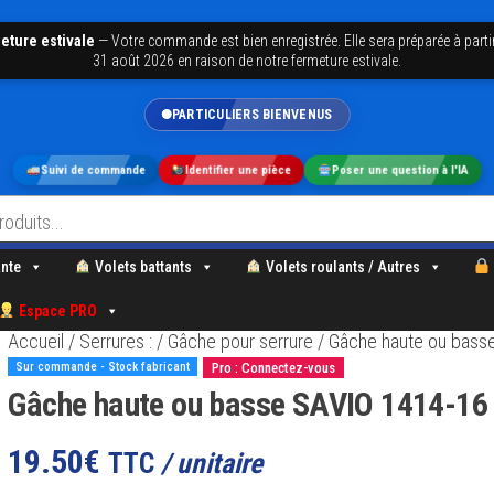
eture estivale
—
Votre commande est bien enregistrée. Elle sera préparée à parti
31 août 2026 en raison de notre fermeture estivale.
PARTICULIERS BIENVENUS
Suivi de commande
Identifier une pièce
Poser une question à l'IA
nte
Volets battants
Volets roulants / Autres
Espace PRO
Accueil
/
Serrures :
/
Gâche pour serrure
/ Gâche haute ou bass
Sur commande - Stock fabricant
Pro : Connectez-vous
Gâche haute ou basse SAVIO 1414-16
19.50
€
TTC
/ unitaire