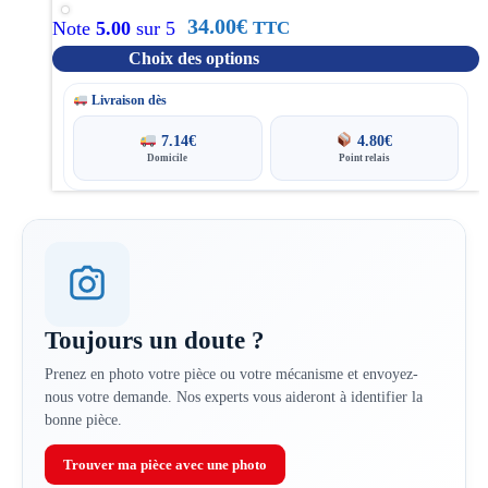
options
34.00
€
TTC
Note
5.00
sur 5
peuvent
être
Choix des options
choisies
sur
Livraison dès
la
7.14
€
4.80
€
page
Domicile
Point relais
du
produit
Toujours un doute ?
Prenez en photo votre pièce ou votre mécanisme et envoyez-
nous votre demande. Nos experts vous aideront à identifier la
bonne pièce.
Trouver ma pièce avec une photo