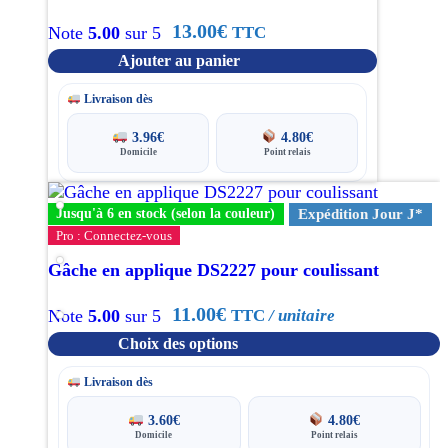
13.00
€
TTC
Note
5.00
sur 5
Ajouter au panier
Livraison dès
3.96
€
4.80
€
Domicile
Point relais
Ce
produit
Jusqu'à 6 en stock (selon la couleur)
Expédition Jour J*
a
Pro : Connectez-vous
plusieurs
Gâche en applique DS2227 pour coulissant
variations.
Les
11.00
€
TTC
/ unitaire
Note
5.00
sur 5
options
peuvent
Choix des options
être
choisies
Livraison dès
sur
la
3.60
€
4.80
€
Domicile
Point relais
page