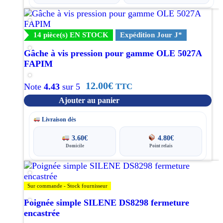
du
produit
14 pièce(s) EN STOCK
Expédition Jour J*
Gâche à vis pression pour gamme OLE 5027A
FAPIM
12.00
€
TTC
Note
4.43
sur 5
Ajouter au panier
Livraison dès
3.60
€
4.80
€
Domicile
Point relais
Ce
produit
a
Sur commande - Stock fournisseur
plusieurs
Poignée simple SILENE DS8298 fermeture
variations.
encastrée
Les