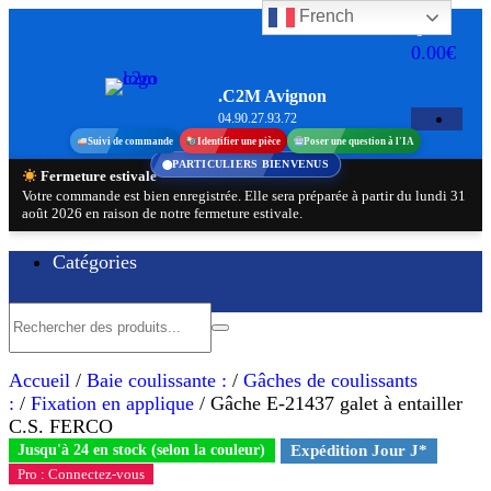
French
Aller
0
au
0.00€
contenu
.C2M Avignon
04.90.27.93.72
Suivi de commande
Identifier une pièce
Poser une question à l'IA
PARTICULIERS BIENVENUS
Fermeture estivale
Votre commande est bien enregistrée. Elle sera préparée à partir du lundi 31
août 2026 en raison de notre fermeture estivale.
Catégories
Accueil
/
Baie coulissante :
/
Gâches de coulissants
:
/
Fixation en applique
/ Gâche E-21437 galet à entailler
C.S. FERCO
Jusqu'à 24 en stock (selon la couleur)
Expédition Jour J*
Pro : Connectez-vous