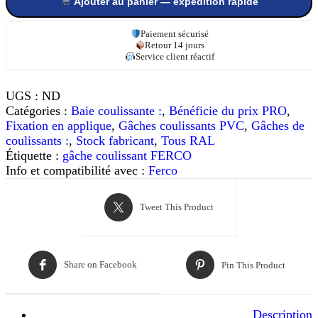
Ajouter au panier — expédition rapide
Gâche
E-
21437
Paiement sécurisé
Retour 14 jours
galet
Service client réactif
à
entailler
C.S.
UGS :
ND
FERCO
Catégories :
Baie coulissante :
,
Bénéficie du prix PRO
,
Fixation en applique
,
Gâches coulissants PVC
,
Gâches de
coulissants :
,
Stock fabricant
,
Tous RAL
Étiquette :
gâche coulissant FERCO
Info et compatibilité avec :
Ferco
Tweet This Product
Share on Facebook
Pin This Product
Description