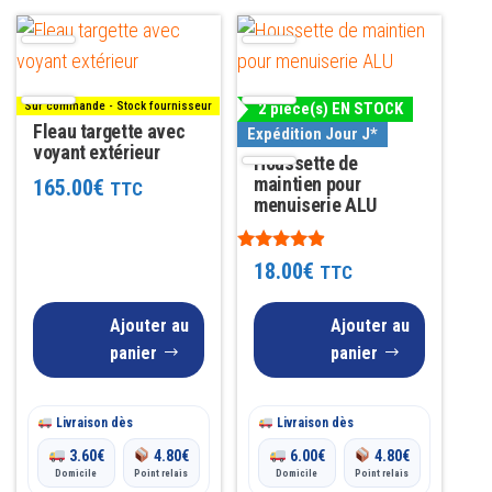
Sur commande - Stock fournisseur
2 pièce(s) EN STOCK
Fleau targette avec
Expédition Jour J*
voyant extérieur
Houssette de
maintien pour
165.00
€
TTC
menuiserie ALU
Note
18.00
€
TTC
4.75
sur 5
Ajouter au
Ajouter au
panier
panier
Livraison dès
Livraison dès
3.60
€
4.80
€
6.00
€
4.80
€
Domicile
Point relais
Domicile
Point relais