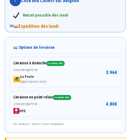
Click and Collect sur Avignon
Retrait possible dès lundi
Expédition dès lundi
OU
Options de livraison
Livraison à domicile
Le moins cher
Livraison à partir de
3.96
€
La Poste
(dépôt en boîte à lettre)
Livraison en point relais
Le moins cher
4.80
€
Livraison à partir de
DPD
Prix calculé pour 1 article en France métropolitaine.