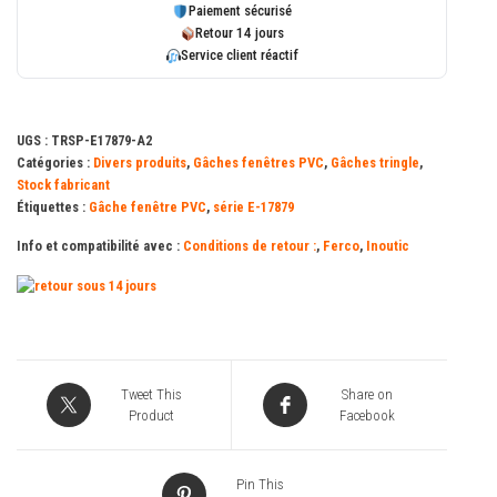
Paiement sécurisé
tringle
Retour 14 jours
Service client réactif
E-
17879-
00-
UGS :
TRSP-E17879-A2
0-
Catégories :
Divers produits
,
Gâches fenêtres PVC
,
Gâches tringle
,
1
Stock fabricant
Étiquettes :
Gâche fenêtre PVC
,
série E-17879
FERCO
Info et compatibilité avec :
Conditions de retour :
,
Ferco
,
Inoutic
Tweet This
Share on
Product
Facebook
Pin This