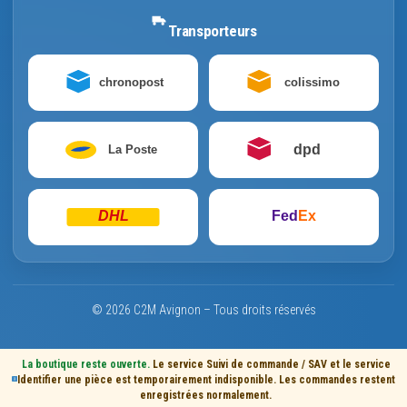
Transporteurs
chronopost
colissimo
dpd
La Poste
DHL
Fed
Ex
© 2026 C2M Avignon – Tous droits réservés
La boutique reste ouverte.
Le service Suivi de commande / SAV et le service
Identifier une pièce est temporairement indisponible. Les commandes restent
enregistrées normalement.