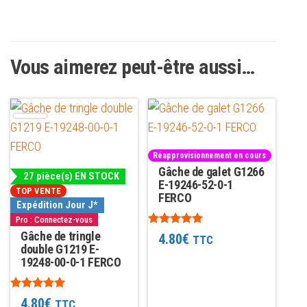
Vous aimerez peut-être aussi…
Réapprovisionnement en cours
Gâche de galet G1266
27 pièce(s) EN STOCK
E-19246-52-0-1
TOP VENTE
FERCO
Expédition Jour J*
Pro : Connectez-vous
Note
Gâche de tringle
4.80
€
TTC
4.88
double G1219 E-
sur 5
19248-00-0-1 FERCO
Note
4.80
€
TTC