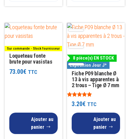
Sur commande - Stock fournisseur
Loqueteau fonte
8 pièce(s) EN STOCK
brute pour vasistas
Expédition Jour J*
73.00
€
TTC
Fiche P09 blanche Ø
13 à vis apparentes à
2 trous – Tige Ø 7 mm
Note
3.20
€
TTC
4.81
sur 5
Ajouter au
Ajouter au
panier
panier