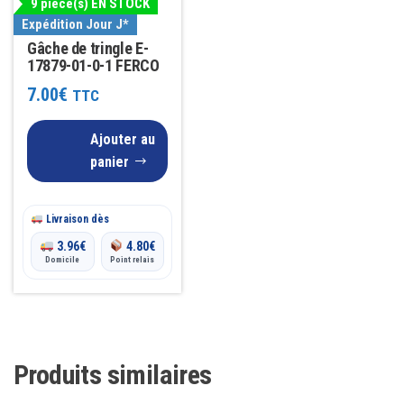
9 pièce(s) EN STOCK
Expédition Jour J*
Gâche de tringle E-
17879-01-0-1 FERCO
7.00
€
TTC
Ajouter au
panier
Livraison dès
3.96
€
4.80
€
Domicile
Point relais
Produits similaires