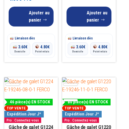
4.85
sur 5
Ajouter au
Ajouter au
panier
panier
Livraison dès
Livraison dès
3.60
€
4.80
€
3.60
€
4.80
€
Domicile
Point relais
Domicile
Point relais
46 pièce(s) EN STOCK
80 pièce(s) EN STOCK
TOP VENTE
TOP VENTE
Expédition Jour J*
Expédition Jour J*
Pro : Connectez-vous
Pro : Connectez-vous
Gâche de galet G1224
Gâche de galet G1220