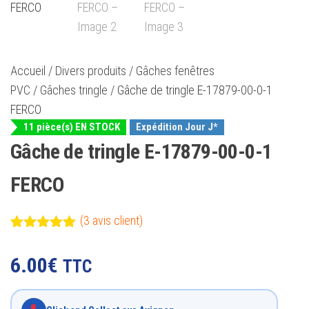
Accueil
/
Divers produits
/
Gâches fenêtres
PVC
/
Gâches tringle
/ Gâche de tringle E-17879-00-0-1
FERCO
11 pièce(s) EN STOCK
Expédition Jour J*
Gâche de tringle E-17879-00-0-1
FERCO
(
3
avis client)
Noté
3
5.00
sur 5
6.00
€
TTC
basé sur
notations
client