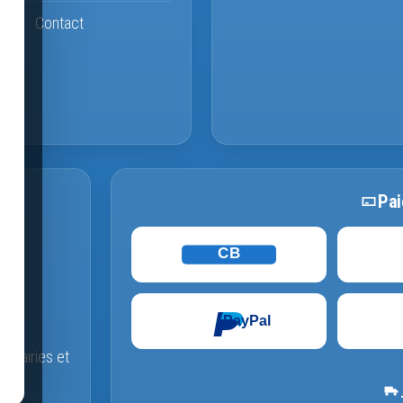
Contact
Pai
CB
PayPal
s, mairies et