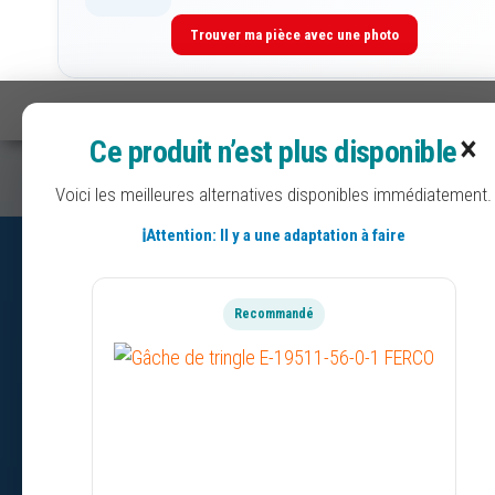
Trouver ma pièce avec une photo
×
Paiement sécurisé
Liv
Ce produit n’est plus disponible
CB, Visa, Mastercard, PayPal, virement
Expé
Voici les meilleures alternatives disponibles immédiatement.
ℹ️
Attention: Il y a une adaptation à faire
BESOIN D’AIDE
Recommandé
Mandat administratif
Codes avantages
Espace pro