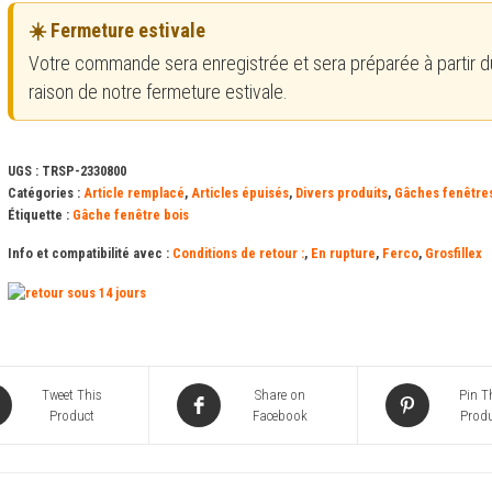
☀️ Fermeture estivale
Votre commande sera enregistrée et sera préparée à partir d
raison de notre fermeture estivale.
UGS :
TRSP-2330800
Catégories :
Article remplacé
,
Articles épuisés
,
Divers produits
,
Gâches fenêtre
Étiquette :
Gâche fenêtre bois
Info et compatibilité avec :
Conditions de retour :
,
En rupture
,
Ferco
,
Grosfillex
Tweet This
Share on
Pin T
Product
Facebook
Produ