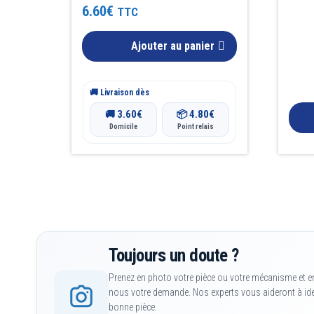
Note
6.60
€
TTC
4.50
sur 5
Ajouter au panier
🚚 Livraison dès
3.60
€
4.80
€
🚚
📦
Domicile
Point relais
Toujours un doute ?
Prenez en photo votre pièce ou votre mécanisme et e
nous votre demande. Nos experts vous aideront à iden
bonne pièce.