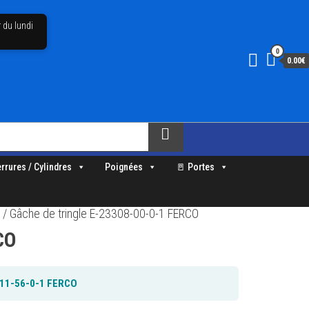
 du lundi
0
0.00€
errures / Cylindres
Poignées
🚪 Portes
e
/ Gâche de tringle E-23308-00-0-1 FERCO
CO
9511-56-0-1 FERCO