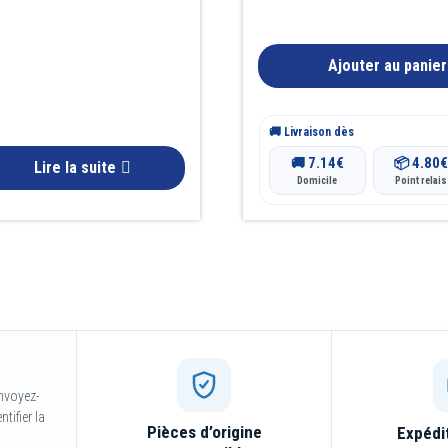
Ajouter au panier
🚚 Livraison dès
7.14
€
4.80
€
🚚
📦
Lire la suite
Domicile
Point relais
nvoyez-
tifier la
Pièces d’origine
Expédi