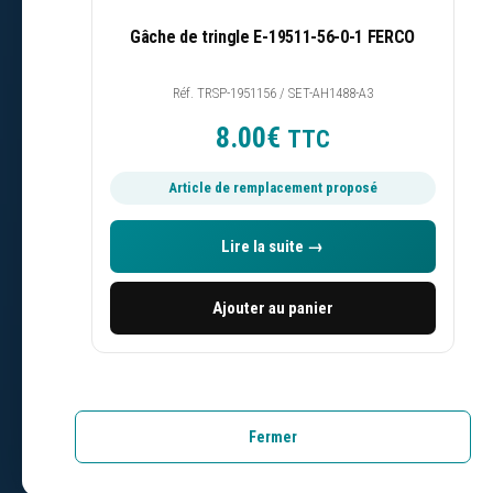
Gâche de tringle E-19511-56-0-1 FERCO
Demander un devis
Réf. TRSP-1951156 / SET-AH1488-A3
Suivre ma commande
8.00
€
TTC
Article de remplacement proposé
C2M Avignon
Lire la suite →
9 Avenue Fontcouverte
Ajouter au panier
ZI de Fontcouverte
84000 AVIGNON
Site dédié aux particuliers, professionnels, collectivité
Fermer
écoles.