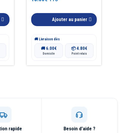
4.75
sur 5
Ajouter au panier
🚚 Livraison dès
6.00
€
4.80
€
🚚
📦
Domicile
Point relais
tion rapide
Besoin d’aide ?