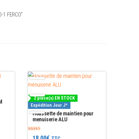
-0-1 FERCO”
2 pièce(s) EN STOCK
IM
Expédition Jour J*
Houssette de maintien pour
menuiserie ALU
Note
18.00
€
TTC