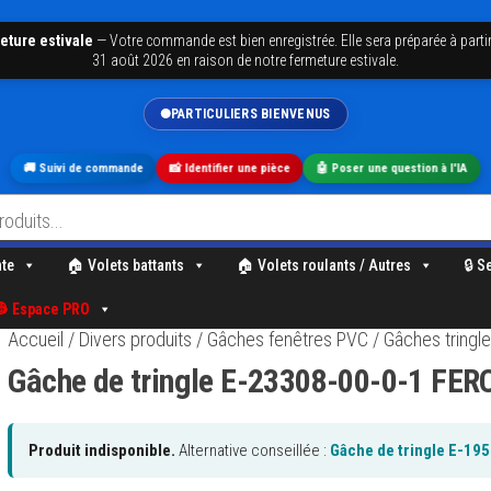
eture estivale
—
Votre commande est bien enregistrée. Elle sera préparée à partir
31 août 2026 en raison de notre fermeture estivale.
PARTICULIERS BIENVENUS
🚚 Suivi de commande
📸 Identifier une pièce
🤖 Poser une question à l'IA
nte
🏠 Volets battants
🏠 Volets roulants / Autres
🔒 S
👷 Espace PRO
Accueil
/
Divers produits
/
Gâches fenêtres PVC
/
Gâches tringl
Gâche de tringle E-23308-00-0-1 FER
Produit indisponible.
Alternative conseillée :
Gâche de tringle E-1