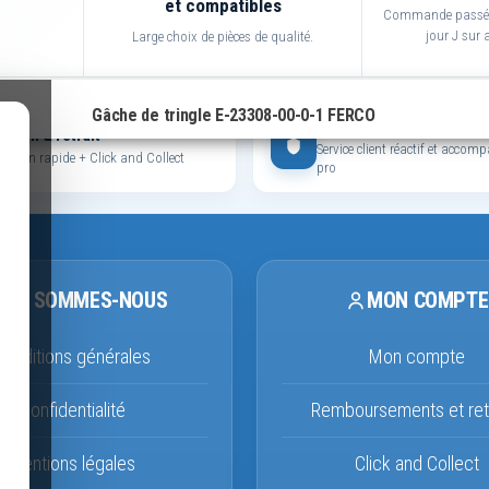
et compatibles
Commande passée 
jour J sur a
Large choix de pièces de qualité.
Gâche de tringle E-23308-00-0-1 FERCO
Entreprise de confiance
raison & retrait
Service client réactif et acco
dition rapide + Click and Collect
pro
QUI SOMMES-NOUS
MON COMPTE
Conditions générales
Mon compte
Confidentialité
Remboursements et ret
Mentions légales
Click and Collect