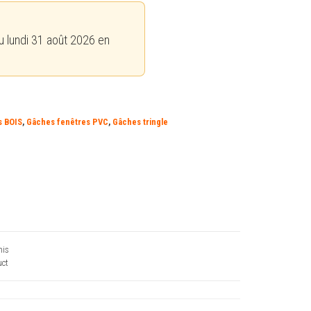
u lundi 31 août 2026 en
s BOIS
,
Gâches fenêtres PVC
,
Gâches tringle
his
ct