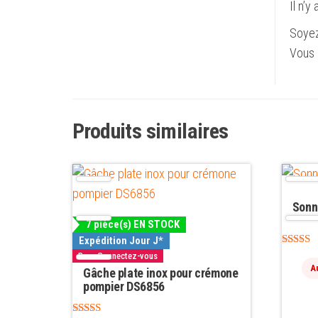
Il n’y
Soyez
Vous 
Produits similaires
Sonne
7 pièce(s) EN STOCK
Expédition Jour J*
Note
Pro : Connectez-vous
4.33
A
Gâche plate inox pour crémone
sur 5
pompier DS6856