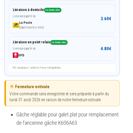
Livraison à domicile
Le moins cher
Livraison à partir de
3.60
€
La Poste
(dépôt en boîte à lettre)
Livraison en point relais
Le moins cher
4.80
€
Livraison à partir de
DPD
Prix calculé pour 1 article en France métropolitaine.
Fermeture estivale
Votre commande sera enregistrée et sera préparée à partir du
lundi 31 août 2026 en raison de notre fermeture estivale.
Gâche réglable pour galet plat pour remplacement
de l’ancienne gâche K606A63