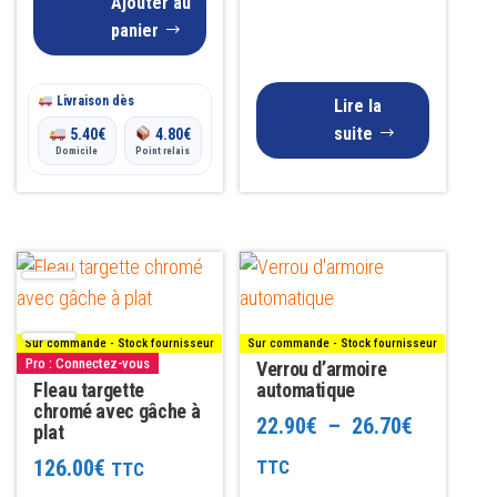
Ajouter au
panier
Livraison dès
Lire la
suite
5.40
€
4.80
€
Domicile
Point relais
Ce
produit
a
Sur commande - Stock fournisseur
Sur commande - Stock fournisseur
plusieurs
Pro : Connectez-vous
Verrou d’armoire
Fleau targette
variations.
automatique
chromé avec gâche à
Les
Plage
22.90
€
–
26.70
€
plat
options
de
126.00
€
TTC
TTC
peuvent