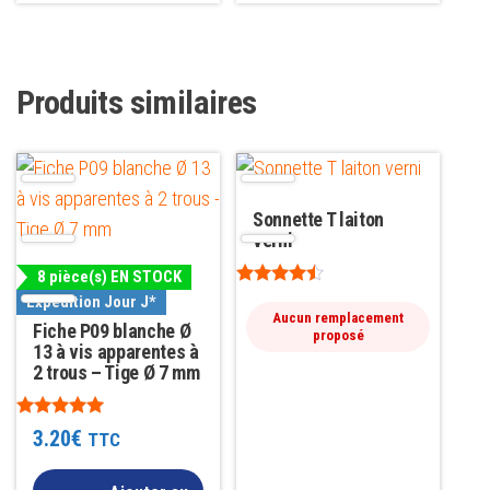
Produits similaires
Sonnette T laiton
verni
8 pièce(s) EN STOCK
Note
Expédition Jour J*
4.33
Aucun remplacement
Fiche P09 blanche Ø
sur 5
proposé
13 à vis apparentes à
2 trous – Tige Ø 7 mm
Note
3.20
€
TTC
4.81
sur 5