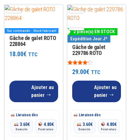
Sur commande - Stock fabricant
2 pièce(s) EN STOCK
Gâche de galet ROTO
Expédition Jour J*
228864
Gâche de galet
229786 ROTO
18.00
€
TTC
Note
29.00
€
TTC
4.00
sur 5
Ajouter au
Ajouter au
panier
panier
Livraison dès
Livraison dès
3.60
€
4.80
€
3.60
€
4.80
€
Domicile
Point relais
Domicile
Point relais