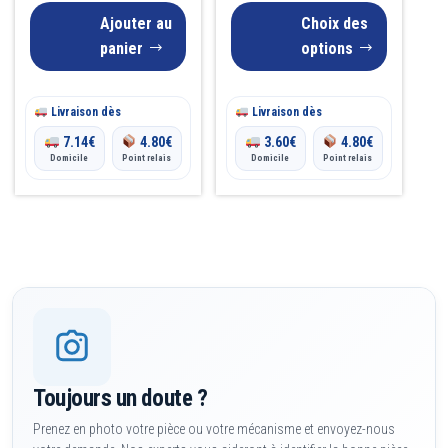
prix :
être
Ajouter au
Choix des
22.90€
choisies
panier
options
sur
à
la
26.70€
Livraison dès
Livraison dès
page
7.14
€
4.80
€
3.60
€
4.80
€
du
Domicile
Point relais
Domicile
Point relais
produit
Toujours un doute ?
Prenez en photo votre pièce ou votre mécanisme et envoyez-nous