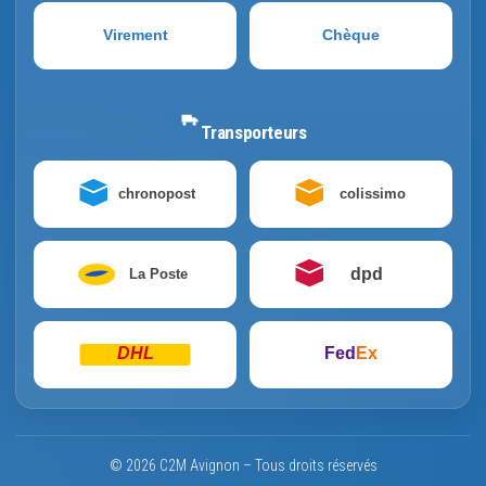
Virement
Chèque
Transporteurs
chronopost
colissimo
dpd
La Poste
DHL
Fed
Ex
© 2026 C2M Avignon – Tous droits réservés