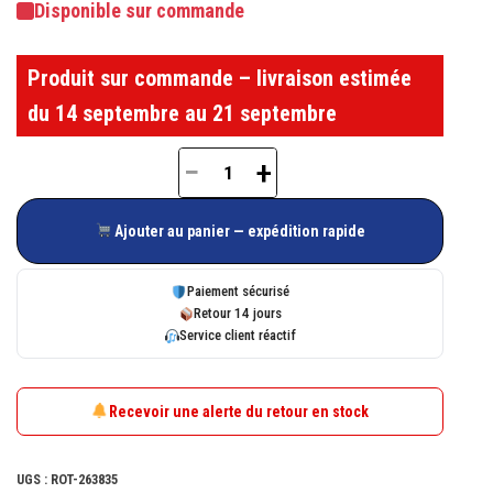
Disponible sur commande
Produit sur commande – livraison estimée
du 14 septembre au 21 septembre
−
+
quantité
de
Ajouter au panier — expédition rapide
Gâche
de
Paiement sécurisé
galet
Retour 14 jours
Service client réactif
ROTO
263835
Recevoir une alerte du retour en stock
UGS :
ROT-263835