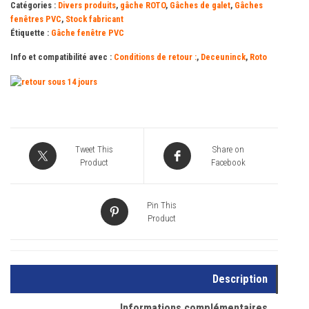
Catégories :
Divers produits
,
gâche ROTO
,
Gâches de galet
,
Gâches
fenêtres PVC
,
Stock fabricant
Étiquette :
Gâche fenêtre PVC
Info et compatibilité avec :
Conditions de retour :
,
Deceuninck
,
Roto
Tweet This
Share on
Product
Facebook
Pin This
Product
Description
Informations complémentaires