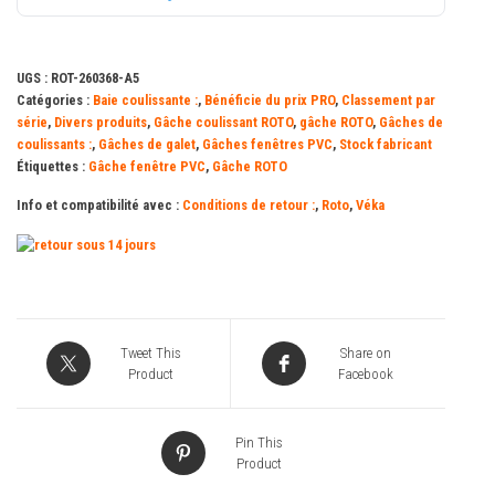
260368
pour
UGS :
ROT-260368-A5
menuiserie
Catégories :
Baie coulissante :
,
Bénéficie du prix PRO
,
Classement par
PVC
série
,
Divers produits
,
Gâche coulissant ROTO
,
gâche ROTO
,
Gâches de
coulissants :
,
Gâches de galet
,
Gâches fenêtres PVC
,
Stock fabricant
Étiquettes :
Gâche fenêtre PVC
,
Gâche ROTO
Info et compatibilité avec :
Conditions de retour :
,
Roto
,
Véka
Tweet This
Share on
Product
Facebook
Pin This
Product