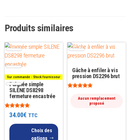
Produits similaires
Ce
produit
a
Gâche à enfiler à vis
plusieurs
pression DS2296 brut
Sur commande - Stock fournisseur
variations.
Poignée simple
Les
SILENE DS8298
Note
fermeture encastrée
5.00
options
Aucun remplacement
sur 5
proposé
peuvent
Note
34.00
€
TTC
être
5.00
sur 5
choisies
Choix des
sur
options