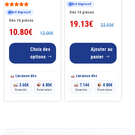
choisies
Note
Tarif dégressif
4.87
sur
Note
sur 5
Dès 10 pièces
Tarif dégressif
4.82
la
sur 5
Dès 10 pièces
19.13
€
22.50
€
page
10.80
€
12.00
€
du
produit
Choix des
Ajouter au
options
panier
Livraison dès
Livraison dès
3.60
€
4.80
€
7.14
€
4.80
€
Domicile
Point relais
Domicile
Point relais