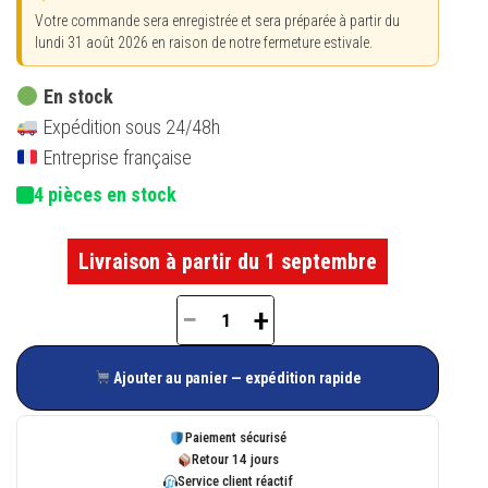
Votre commande sera enregistrée et sera préparée à partir du
lundi 31 août 2026 en raison de notre fermeture estivale.
En stock
Expédition sous 24/48h
Entreprise française
4 pièces en stock
Livraison à partir du 1 septembre
−
+
quantité
de
Ajouter au panier — expédition rapide
Gâche
de
Paiement sécurisé
galet
Retour 14 jours
Service client réactif
ROTO