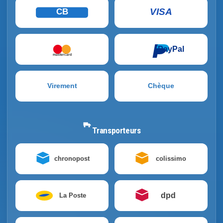
VISA
CB
PayPal
mastercard
Virement
Chèque
Transporteurs
chronopost
colissimo
dpd
La Poste