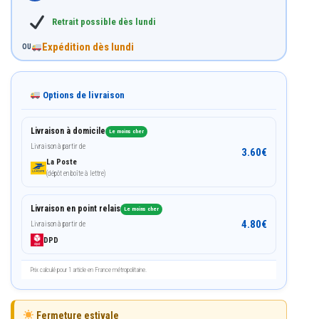
Retrait possible dès lundi
Expédition dès lundi
OU
Options de livraison
Livraison à domicile
Le moins cher
Livraison à partir de
3.60
€
La Poste
(dépôt en boîte à lettre)
Livraison en point relais
Le moins cher
4.80
€
Livraison à partir de
DPD
Prix calculé pour 1 article en France métropolitaine.
Fermeture estivale