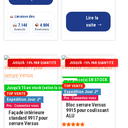
la
page
Livraison dès
Lire la
du
suite
7.14
€
4.80
€
produit
Domicile
Point relais
Ce
JUSQU’À -10% PAR QUANTITÉ
JUSQU’À -15% PAR QUANTITÉ
produit
a
31 pièce(s) EN STOCK
plusieurs
TOP VENTE
Jusqu'à 15 en stock (selon la couleur)
variations.
Expédition Jour J*
TOP VENTE
Pro : Connectez-vous
Les
Expédition Jour J*
Bloc serrure Versus
Pro : Connectez-vous
options
9915 pour coulissant
Façade intérieure
peuvent
ALU
standard 9917 pour
être
serrure Versus