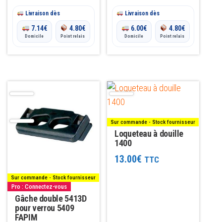
Livraison dès
Livraison dès
7.14
€
4.80
€
6.00
€
4.80
€
Domicile
Point relais
Domicile
Point relais
Sur commande - Stock fournisseur
Loqueteau à douille
1400
13.00
€
TTC
Sur commande - Stock fournisseur
Pro : Connectez-vous
Gâche double 5413D
pour verrou 5409
FAPIM