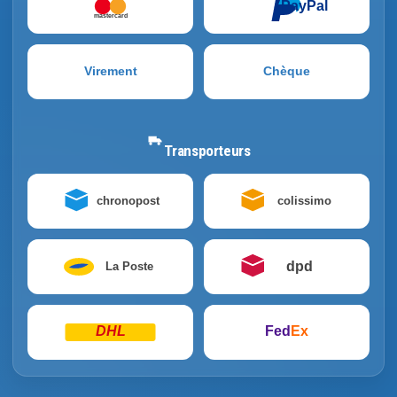
PayPal
mastercard
Virement
Chèque
Transporteurs
chronopost
colissimo
dpd
La Poste
DHL
Fed
Ex