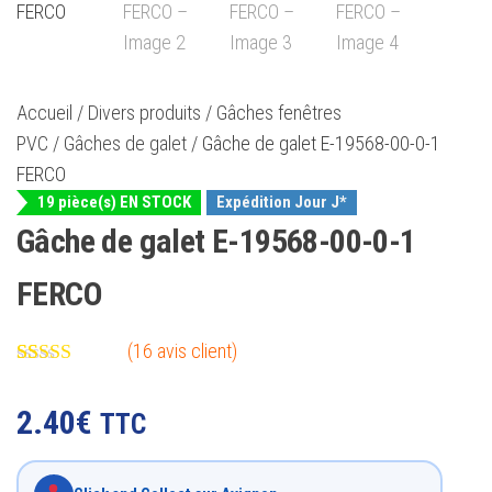
Accueil
/
Divers produits
/
Gâches fenêtres
PVC
/
Gâches de galet
/ Gâche de galet E-19568-00-0-1
FERCO
19 pièce(s) EN STOCK
Expédition Jour J*
Gâche de galet E-19568-00-0-1
FERCO
(
16
avis client)
Noté
16
4.88
sur 5 basé
2.40
€
TTC
sur
notations
client