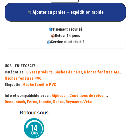
de
Ajouter au panier — expédition rapide
Gâche
de
Paiement sécurisé
galet
Retour 14 jours
Service client réactif
E-
19568-
00-
UGS :
TR-FEC5237
0-
Catégories :
Divers produits
,
Gâches de galet
,
Gâches fenêtres ALU
,
1
Gâches fenêtres PVC
Étiquette :
Gâche fenêtre PVC
FERCO
Info et compatibilité avec :
Alphacan
,
Conditions de retour :
,
Deceuninck
,
Ferco
,
Inoutic
,
Rehau
,
Reynaers
,
Véka