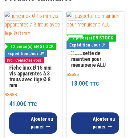
2 pièce(s) EN STOCK
Expédition Jour J*
12 pièce(s) EN STOCK
Houssette de
Expédition Jour J*
maintien pour
Pro : Connectez-vous
menuiserie ALU
Fiche inox Ø 15 mm
vis apparentes à 3
trous avec tige Ø 8
Note
18.00
€
TTC
mm
4.75
sur 5
Note
41.00
€
TTC
4.00
sur 5
Ajouter au
Ajouter au
panier
panier