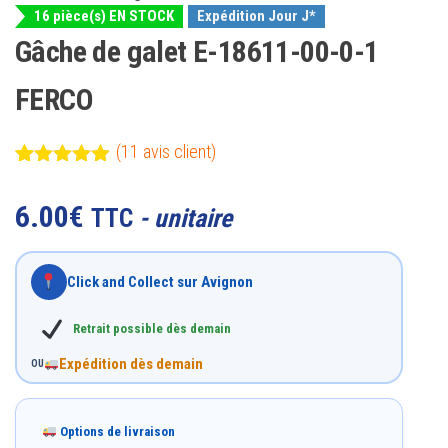
16 pièce(s) EN STOCK
Expédition Jour J*
Gâche de galet E-18611-00-0-1
FERCO
(
11
avis client)
Noté
11
4.82
sur 5
6.00
€
TTC
- unitaire
basé sur
notations
client
Click and Collect sur Avignon
Retrait possible dès demain
Expédition dès demain
OU
Options de livraison