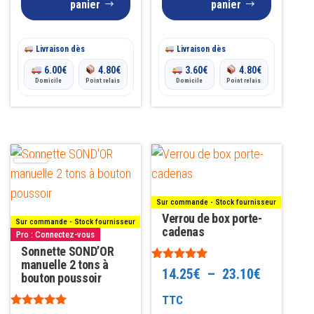
panier
panier
Livraison dès
Livraison dès
6.00
€
4.80
€
3.60
€
4.80
€
Domicile
Point relais
Domicile
Point relais
Ce
produit
a
Sur commande - Stock fournisseur
plusieurs
Verrou de box porte-
Sur commande - Stock fournisseur
variations.
cadenas
Pro : Connectez-vous
Sonnette SOND’OR
Les
manuelle 2 tons à
Note
options
Plage
14.25
€
–
23.10
€
bouton poussoir
5.00
peuvent
sur 5
de
TTC
être