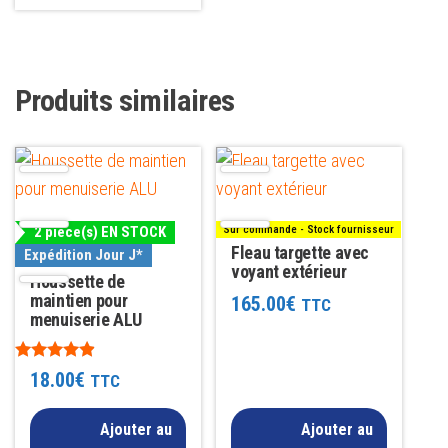
Produits similaires
2 pièce(s) EN STOCK
Sur commande - Stock fournisseur
Fleau targette avec
Expédition Jour J*
voyant extérieur
Houssette de
maintien pour
165.00
€
TTC
menuiserie ALU
Note
18.00
€
TTC
4.75
sur 5
Ajouter au
Ajouter au