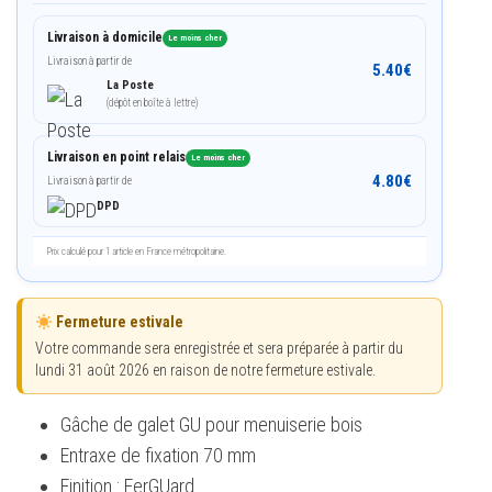
Livraison à domicile
Le moins cher
Livraison à partir de
5.40
€
La Poste
(dépôt en boîte à lettre)
Livraison en point relais
Le moins cher
4.80
€
Livraison à partir de
DPD
Prix calculé pour 1 article en France métropolitaine.
Fermeture estivale
Votre commande sera enregistrée et sera préparée à partir du
lundi 31 août 2026 en raison de notre fermeture estivale.
Gâche de galet GU pour menuiserie bois
Entraxe de fixation 70 mm
Finition : FerGUard