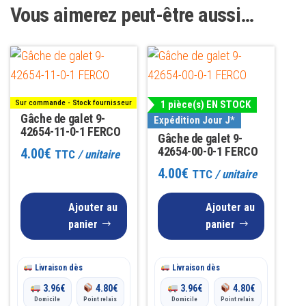
Vous aimerez peut-être aussi…
Sur commande - Stock fournisseur
1 pièce(s) EN STOCK
Gâche de galet 9-
Expédition Jour J*
42654-11-0-1 FERCO
Gâche de galet 9-
42654-00-0-1 FERCO
4.00
€
TTC
/ unitaire
4.00
€
TTC
/ unitaire
Ajouter au
Ajouter au
panier
panier
Livraison dès
Livraison dès
3.96
€
4.80
€
3.96
€
4.80
€
Domicile
Point relais
Domicile
Point relais