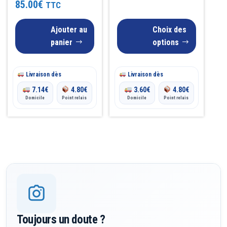
Note
85.00
€
TTC
prix :
5.00
choisies
sur 5
14.25€
sur
Ajouter au
Choix des
la
panier
options
à
page
23.10€
du
Livraison dès
Livraison dès
produit
7.14
€
4.80
€
3.60
€
4.80
€
Domicile
Point relais
Domicile
Point relais
Toujours un doute ?