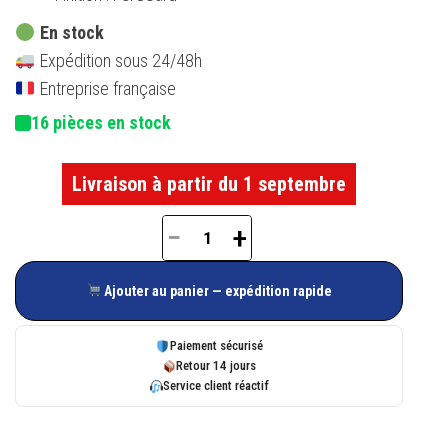
En stock
Expédition sous 24/48h
Entreprise française
16 pièces en stock
Livraison à partir du 1 septembre
−
+
quantité
de
Ajouter au panier — expédition rapide
Gâche
de
Paiement sécurisé
galet
Retour 14 jours
Service client réactif
E-
18611-
00-