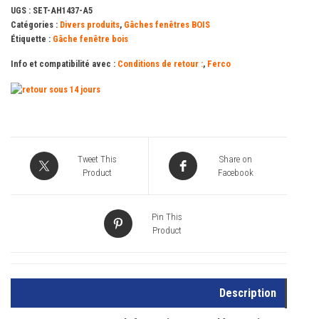
UGS :
SET-AH1437-A5
0-
Catégories :
Divers produits
,
Gâches fenêtres BOIS
1
Étiquette :
Gâche fenêtre bois
FERCO
Info et compatibilité avec :
Conditions de retour :
,
Ferco
Tweet This
Share on
Product
Facebook
Pin This
Product
Description