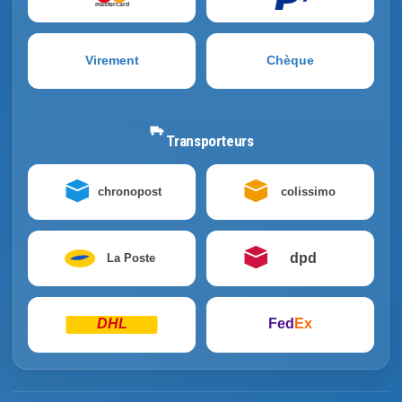
mastercard
Virement
Chèque
Transporteurs
chronopost
colissimo
dpd
La Poste
DHL
Fed
Ex