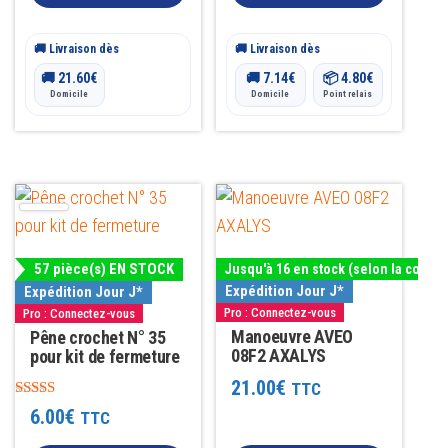
du
produit
🚚 Livraison dès
🚚 Livraison dès
🚚
21.60
€
🚚
7.14
€
📦
4.80
€
Domicile
Domicile
Point relais
Ce
produit
a
57 pièce(s) EN STOCK
Jusqu'à 16 en stock (selon la couleu
plusieurs
Expédition Jour J*
Expédition Jour J*
variations.
Pro : Connectez-vous
Pro : Connectez-vous
Les
Manoeuvre AVEO
Pêne crochet N° 35
08F2 AXALYS
pour kit de fermeture
options
21.00
€
TTC
peuvent
Note
6.00
€
TTC
être
5.00
sur 5