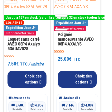
produit
produit
a
a
Jusqu'à 167 en stock (selon la couleur)
Jusqu'à 32 en stock (selon la couleu
plusieurs
plusieurs
TOP VENTE
Expédition Jour J*
variations.
variations.
Expédition Jour J*
Pro : Connectez-vous
Pro : Connectez-vous
Les
Les
Poignée
Loquet sans carré
manoeuvrante AVEO
options
options
AVEO 08P4 Axalys
08P4 AXALYS
peuvent
peuvent
53AUAV028
être
être
Note
25.00
€
TTC
4.89
Note
choisies
choisies
7.50
€
TTC
/ unitaire
sur 5
4.92
sur
sur
sur 5
la
Choix des
la
Choix des
options
options
page
page
du
du
produit
produit
🚚 Livraison dès
🚚 Livraison dès
🚚
3.60
€
📦
4.80
€
🚚
7.14
€
📦
4.80
€
Domicile
Point relais
Domicile
Point relais