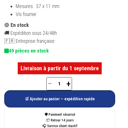
Mesures : 37 x 11 mm
Vis fournie
🟢
En stock
🚚 Expédition sous 24/48h
🇫🇷 Entreprise française
49 pièces en stock
Livraison à partir du 1 septembre
−
+
quantité
de
🛒 Ajouter au panier — expédition rapide
Gâche
à
🛡️ Paiement sécurisé
clamer
📦 Retour 14 jours
🎧 Service client réactif
1