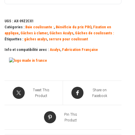
vis
AXALYS
UGS :
AX-09Z2CX1
Catégories :
Baie coulissante :
,
Bénéficie du prix PRO
,
Fixation en
applique
,
Gâches à clamer
,
Gâches Axalys
,
Gâches de coulissants :
Étiquettes :
gâches axalys
,
serrure pour coulissant
Info et compatibilité avec :
Axalys
,
Fabrication Française
Tweet This
Share on
Product
Facebook
Pin This
Product