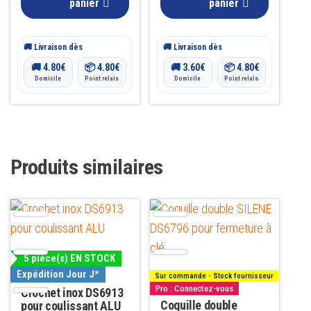
panier
panier
🚚 Livraison dès
🚚 Livraison dès
🚚
4.80
€
📦
4.80
€
🚚
3.60
€
📦
4.80
€
Domicile
Point relais
Domicile
Point relais
Produits similaires
Ce
produit
a
5 pièce(s) EN STOCK
plusieurs
Expédition Jour J*
Sur commande - Stock fournisseur
variations.
Pro : Connectez-vous
Crochet inox DS6913
Les
Coquille double
pour coulissant ALU