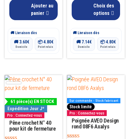
choisies
Ajouter au
Choix des
sur
panier
options
la
page
🚚 Livraison dès
🚚 Livraison dès
du
🚚
3.60
€
📦
4.80
€
🚚
7.14
€
📦
4.80
€
produit
Domicile
Point relais
Domicile
Point relais
Ce
produit
a
61 pièce(s) EN STOCK
Sur commande - Stock fabricant
plusieurs
Stock limité
Expédition Jour J*
variations.
Pro : Connectez-vous
Pro : Connectez-vous
Poignée AVEO Design
Les
Pêne crochet N° 40
rond 08F6 Axalys
pour kit de fermeture
options