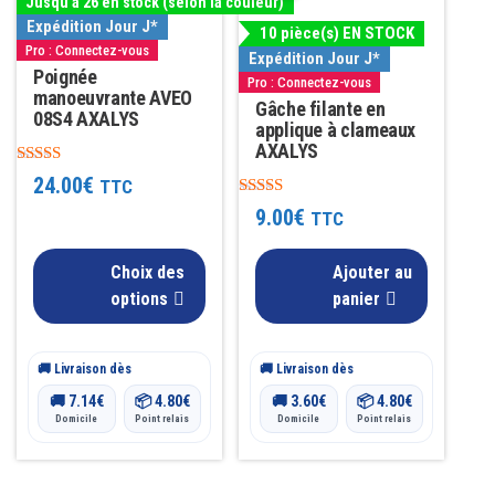
Jusqu'à 26 en stock (selon la couleur)
plusieurs
Expédition Jour J*
10 pièce(s) EN STOCK
variations.
Pro : Connectez-vous
Expédition Jour J*
Les
Poignée
Pro : Connectez-vous
manoeuvrante AVEO
options
Gâche filante en
08S4 AXALYS
applique à clameaux
peuvent
AXALYS
être
Note
24.00
€
TTC
4.90
choisies
Note
sur 5
9.00
€
TTC
4.33
sur
sur 5
la
Choix des
Ajouter au
page
options
panier
du
produit
🚚 Livraison dès
🚚 Livraison dès
🚚
7.14
€
📦
4.80
€
🚚
3.60
€
📦
4.80
€
Domicile
Point relais
Domicile
Point relais