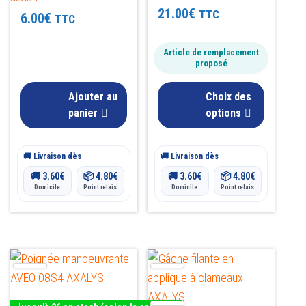
peuvent
Note
21.00
€
Note
TTC
6.00
€
TTC
5.00
être
4.80
sur 5
sur 5
choisies
Article de remplacement
sur
proposé
la
Ajouter au
page
Choix des
panier
options
du
produit
🚚 Livraison dès
🚚 Livraison dès
🚚
3.60
€
📦
4.80
€
🚚
3.60
€
📦
4.80
€
Domicile
Point relais
Domicile
Point relais
Ce
produit
a