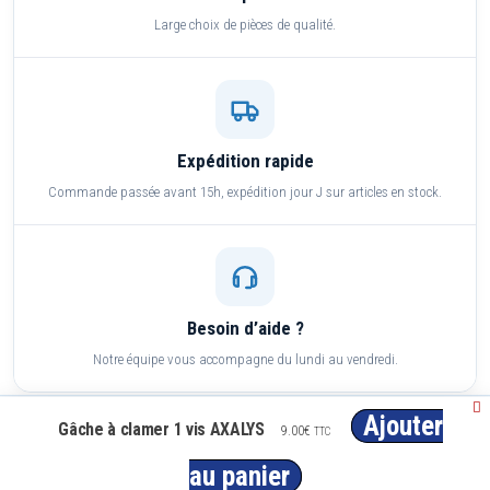
Large choix de pièces de qualité.
Expédition rapide
Commande passée avant 15h, expédition jour J sur articles en stock.
Besoin d’aide ?
Notre équipe vous accompagne du lundi au vendredi.
Ajouter
Gâche à clamer 1 vis AXALYS
9.00
€
TTC
Paiement sécurisé
CB, Visa, Mastercard, PayPal, virement
au panier