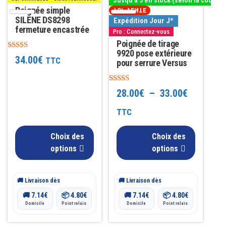
variations.
variations.
Poignée simple
TOP VENTE
Les
SILENE DS8298
Les
Expédition Jour J*
fermeture encastrée
Pro : Connectez-vous
options
options
Poignée de tirage
peuvent
peuvent
9920 pose extérieure
Note
34.00
€
TTC
être
être
pour serrure Versus
5.00
sur 5
choisies
choisies
Note
sur
sur
Plage
28.00
€
–
33.00
€
4.74
la
la
sur 5
de
TTC
page
page
prix :
du
du
Choix des
Choix des
28.00€
produit
produit
options
options
à
🚚 Livraison dès
🚚 Livraison dès
33.00€
🚚
7.14
€
📦
4.80
€
🚚
7.14
€
📦
4.80
€
Domicile
Point relais
Domicile
Point relais