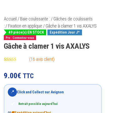
Accueil
/
Baie coulissante :
/
Gâches de coulissants
:
/
Fixation en applique
/ Gâche à clamer 1 vis AXALYS
49 pièce(s) EN STOCK
Expédition Jour J*
Pro : Connectez-vous
Gâche à clamer 1 vis AXALYS
(
16
avis client)
Noté
16
4.94
sur 5 basé
9.00
€
TTC
sur
notations
client
📍
Click and Collect sur Avignon
✔
Retrait possible aujourd’hui
Expédition aujourd’hui
🚚
OU