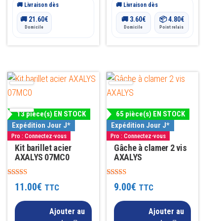
🚚 Livraison dès
🚚 Livraison dès
🚚
21.60
€
🚚
3.60
€
📦
4.80
€
Domicile
Domicile
Point relais
13 pièce(s) EN STOCK
65 pièce(s) EN STOCK
Expédition Jour J*
Expédition Jour J*
Pro : Connectez-vous
Pro : Connectez-vous
Kit barillet acier
Gâche à clamer 2 vis
AXALYS 07MC0
AXALYS
Note
Note
11.00
€
9.00
€
TTC
TTC
4.81
4.69
sur 5
sur 5
Ajouter au
Ajouter au