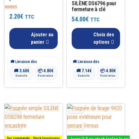
SILENE DS6796 pour
options
fermeture à clé
Note
peuvent
2.20
€
TTC
54.00
€
5.00
TTC
être
sur 5
choisies
Ajouter au
Choix des
sur
panier
options
la
page
🚚 Livraison dès
🚚 Livraison dès
du
🚚
3.60
€
📦
4.80
€
🚚
7.14
€
📦
4.80
€
produit
Domicile
Point relais
Domicile
Point relais
Ce
Ce
produit
produit
a
a
plusieurs
plusieurs
Sur commande - Stock fournisseur
Jusqu'à 5 en stock (selon la couleur