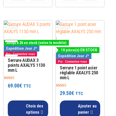
Ce
produit
a
Jusqu'à 26 en stock (selon le modèle)
plusieurs
Expédition Jour J*
10 pièce(s) EN STOCK
variations.
Pro : Connectez-vous
Expédition Jour J*
Les
Serrure AUDAX 3
Pro : Connectez-vous
points AXALYS 1130
options
Serrure 1 point acier
mm L
réglable AXALYS 250
peuvent
mm L
être
Note
69.00
€
TTC
4.83
choisies
Note
sur 5
29.50
€
TTC
5.00
sur
sur 5
la
Choix des
Ajouter au
page
options
panier