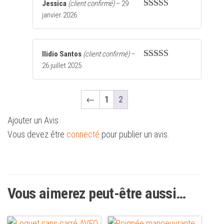
Jessica
(client confirmé)
–
29
janvier 2026
Note
5
sur 5
Ilidio Santos
(client confirmé)
–
26 juillet 2025
Note
5
sur 5
←
1
2
Ajouter un Avis
Vous devez être
connecté
pour publier un avis.
Vous aimerez peut-être aussi…
Ce
Ce