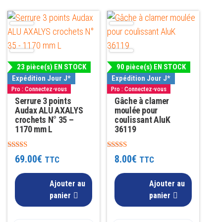
23 pièce(s) EN STOCK
90 pièce(s) EN STOCK
Expédition Jour J*
Expédition Jour J*
Pro : Connectez-vous
Pro : Connectez-vous
Serrure 3 points
Gâche à clamer
Audax ALU AXALYS
moulée pour
crochets N° 35 –
coulissant AluK
1170 mm L
36119
Note
Note
69.00
€
8.00
€
TTC
TTC
4.33
4.91
sur 5
sur 5
Ajouter au
Ajouter au
panier
panier