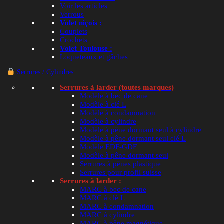
Voir les articles
Verrous
Tweet This Product
Volet niçois :
Couplets
Crochets
Volet Toulouse :
Loqueteaux et gâches
Serrures / Cylindres
Serrures à larder (toutes marques)
Modèle à bec de cane
Modèle à clé L
Modèle à condamnation
Modèle à cylindre
Modèle à pêne dormant seul à cylindre
Modèle à pêne dormant seul clé L
Modèle EDF-GDF
Modèle à pêne dormant seul
Serrures à pênes plastique
Serrures pour profil suisse
Serrures à larder :
MARC à bec de cane
MARC à clé L
MARC à condamnation
MARC à cylindre
MARC à pêne magnétique