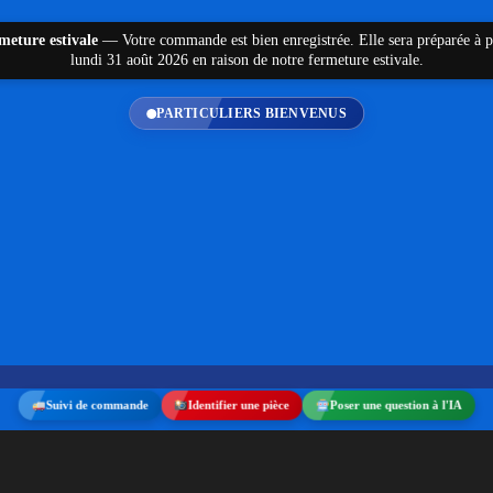
eture estivale
—
Votre commande est bien enregistrée. Elle sera préparée à p
lundi 31 août 2026 en raison de notre fermeture estivale.
PARTICULIERS BIENVENUS
aux noir
/ Fourreau de gond en composite noir BURGAUD
Suivi de commande
Identifier une pièce
Poser une question à l'IA
site noir BURGAUD