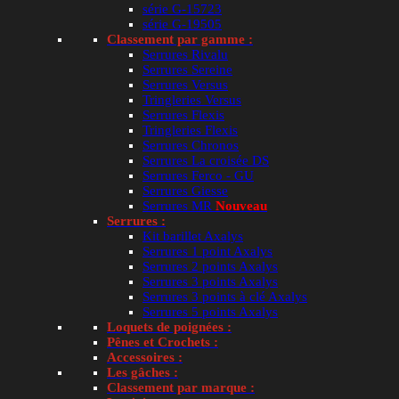
Catégories :
Fourreau de gond
,
Fourreaux noir
,
Selon
BURGAUD
série G-15723
série G-19505
Étiquette :
fourreau de gond
Classement par gamme :
Info et compatibilité avec :
Burgaud
,
Fabrication Fra
Serrures Rivalu
Serrures Sereine
Serrures Versus
Tringleries Versus
Serrures Flexis
Tringleries Flexis
Serrures Chronos
Serrures La croisée DS
Serrures Ferco - GU
Serrures Giesse
Serrures MR
Nouveau
Serrures :
Kit barillet Axalys
Serrures 1 point Axalys
Serrures 2 points Axalys
Serrures 3 points Axalys
Serrures 3 points à clé Axalys
Serrures 5 points Axalys
Loquets de poignées :
Pênes et Crochets :
Accessoires :
Les gâches :
Classement par marque :