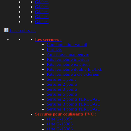
Gâches
Gâches
Gâches
Gâches
Gâches
Collerette
Baie coulissante
Les serrures :
Condamnation vantail
Barillets
Anti-fausse manoeuvre
Kits fermeture intérieur
Kits fermeture extérieur
Selon la configuration choisie,
Kits fermeture double Int./Ext.
Kits fermeture à clé extérieur
Serrures 1 point
−
+
Ajouter au 
Serrures 2 points
quantité
Serrures 3 points
de
Serrures 5 points
Paiement s
Fourreau
Serrures 2 points FERCO-GU
de
Serrures 3 points FERCO-GU
gond
Serrures 4 points FERCO-GU
Serrures pour coulissants PVC :
en
Recevoir une alerte du retour en stock
série G-13954
composite
série G-15383
UGS :
ND
noir
série G-15386