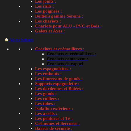
Les joints :
Les rails :
Les poignées :
Boitiers gamme Sereine :
Les chariots :
Chariots pour ALU - PVC et Bois :
Galets et Axes :
Volets battants
Crochets et crémaillères :
Crochets et crémaillères :
Crochets contrevent :
Crochets de rappel
Les espagnolettes :
Les embouts :
Les fourreaux de gonds :
Supports espagnolette :
Les dardennes et Butées :
Les gonds :
Les colliers :
Les tubes :
Isolation extérieur :
Les arrêts :
Les pentures et Té :
Crémones et Serrures :
Barres de sécurité :