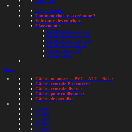
Adaptateur
Les crémones :
Comment choisir sa crémone ?
Voir toutes les rubriques
Classement :
Crémones avec 1 galet
Crémones avec 2 galets
Crémones avec 3 galets
Crémones à panneton
Verrou à levier ZH
Prolongateurs
Fourreau
Gâches
Gâches menuiseries PVC – ALU – Bois :
Gâches centrale P. d'entrée :
Gâches centrale divers :
Gâches pour coulissants :
Gâches de portails :
Gâches
Gâches
Gâches
Gâches
Gâches