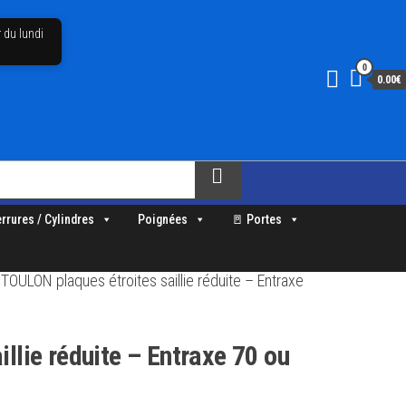
 du lundi
0
0.00€
errures / Cylindres
Poignées
🚪 Portes
TOULON plaques étroites saillie réduite – Entraxe
lie réduite – Entraxe 70 ou