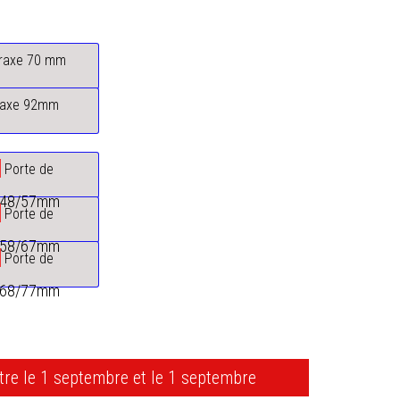
raxe 70 mm
raxe 92mm
m
Porte de
e 48/57mm
m
Porte de
e 58/67mm
m
Porte de
e 68/77mm
ntre le 1 septembre et le 1 septembre