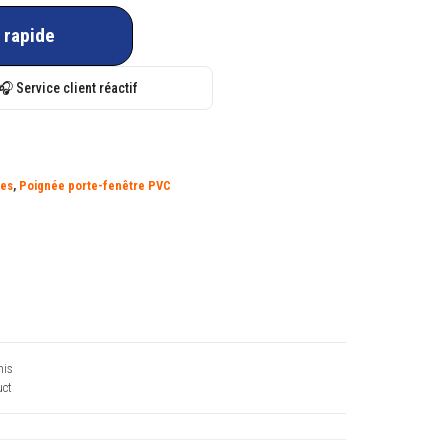
 rapide
🎧 Service client réactif
ées
,
Poignée porte-fenêtre PVC
his
ct