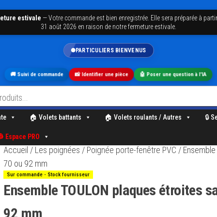
eture estivale
—
Votre commande est bien enregistrée. Elle sera préparée à partir
31 août 2026 en raison de notre fermeture estivale.
PARTICULIERS BIENVENUS
🚚 Suivi de commande
📸 Identifier une pièce
🤖 Poser une question à l'IA
nte
🏠 Volets battants
🏠 Volets roulants / Autres
🔒 S
👷 Espace PRO
Accueil
/
Les poignées
/
Poignée porte-fenêtre PVC
/ Ensemble 
70 ou 92 mm
Sur commande - Stock fournisseur
Ensemble TOULON plaques étroites sail
92 mm