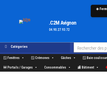
☀️ Ferm
.C2M Avignon
04.90.27.93.72
Aller
Catégories
au
contenu
🪟 Fenêtres
🪟 Crémones
Gâches
🪟 Baie coulissa
🚧 Portails / Garages
Consommables
🏬 Bâtiment