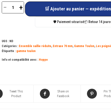
−
+
🛒 Ajouter au panier — expédition
quantité
de
🛡️ Paiement sécurisé
📦 Retour 14 jours
Ensemble
TOULON
plaques
UGS :
ND
étroites
Catégories :
Ensemble saillie réduite
,
Entraxe 70 mm
,
Gamme Toulon
,
Les poign
Étiquette :
gamme toulon
saillie
réduite
Info et compatibilité avec :
Hoppe
-
Entraxe
70
ou
Tweet This
Share on
Pin T
92
Product
Facebook
Produ
mm