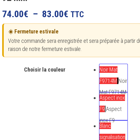
Plage
74.00
€
–
83.00
€
TTC
de
☀️ Fermeture estivale
prix :
Votre commande sera enregistrée et sera préparée à partir d
74.00€
raison de notre fermeture estivale.
à
83.00€
Choisir la couleur
Noir Mat
F9714M
Noir
Mat F9714M
Aspect inox
F9
Aspect
inox F9
Blanc
signalisation