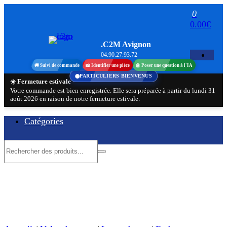
Aller
0
au
0.00€
contenu
.C2M Avignon
04.90.27.93.72
🚚 Suivi de commande
📸 Identifier une pièce
🤖 Poser une question à l'IA
PARTICULIERS BIENVENUS
☀️ Fermeture estivale
Votre commande est bien enregistrée. Elle sera préparée à partir du lundi 31
août 2026 en raison de notre fermeture estivale.
Catégories