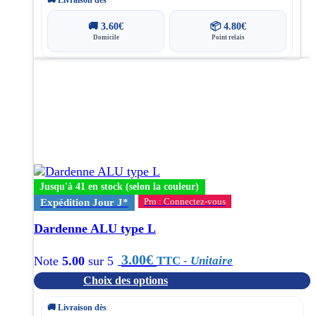
🚚
3.60
€
📦
4.80
€
Domicile
Point relais
Ce
produit
a
plusieurs
variations.
Les
options
peuvent
être
Jusqu'à 41 en stock (selon la couleur)
choisies
Pro : Connectez-vous
Expédition Jour J*
sur
la
Dardenne ALU type L
page
du
3.00
€
TTC
- Unitaire
Note
5.00
sur 5
produit
Choix des options
🚚 Livraison dès