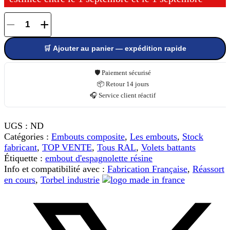
−
+
quantité
de
🛒 Ajouter au panier — expédition rapide
Embout
espagnolette
résine
🛡️ Paiement sécurisé
pour
📦 Retour 14 jours
tige
🎧 Service client réactif
Ø
14
UGS :
ND
mm
Catégories :
Embouts composite
,
Les embouts
,
Stock
fabricant
,
TOP VENTE
,
Tous RAL
,
Volets battants
Étiquette :
embout d'espagnolette résine
Info et compatibilité avec :
Fabrication Française
,
Réassort
en cours
,
Torbel industrie