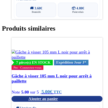
🚚
3.60
€
📦
4.80
€
Domicile
Point relais
Produits similaires
7 pièce(s) EN STOCK
Expédition Jour J*
Pro : Connectez-vous
Gâche à visser 105 mm L noir pour arrêt à
paillette
5.00
€
TTC
Note
5.00
sur 5
Ajouter au panier
🚚 Livraison dès