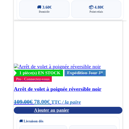
🚚
3.60
€
📦
4.80
€
Domicile
Point relais
1 pièce(s) EN STOCK
Expédition Jour J*
Pro : Connectez-vous
Arrêt de volet à poignée réversible noir
Le
Le
109.00
€
78.00
€
TTC
/ la paire
Ajouter au panier
prix
prix
initial
actuel
🚚 Livraison dès