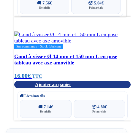
était :
est :
🚚
7.56
€
📦
5.04
€
Domicile
Point relais
109.00€.
78.00€.
Sur commande - Stock fabricant
Gond à visser Ø 14 mm et 150 mm L en pose
tableau avec axe amovible
16.00
€
TTC
Ajouter au panier
🚚 Livraison dès
🚚
7.14
€
📦
4.80
€
Domicile
Point relais