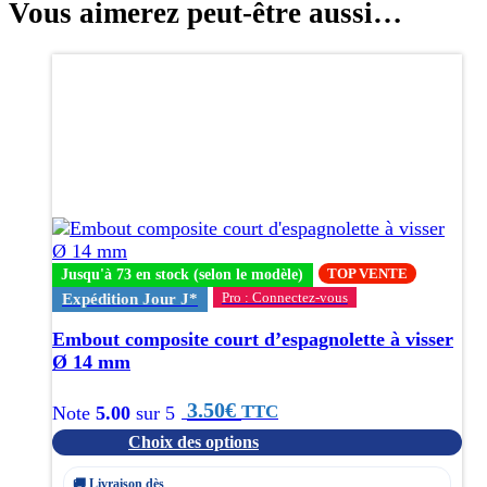
Vous aimerez peut-être aussi…
Ce
produit
a
plusieurs
variations.
Les
options
peuvent
être
choisies
TOP VENTE
Jusqu'à 73 en stock (selon le modèle)
sur
Pro : Connectez-vous
Expédition Jour J*
la
page
Embout composite court d’espagnolette à visser
du
Ø 14 mm
produit
3.50
€
TTC
Note
5.00
sur 5
Choix des options
🚚 Livraison dès