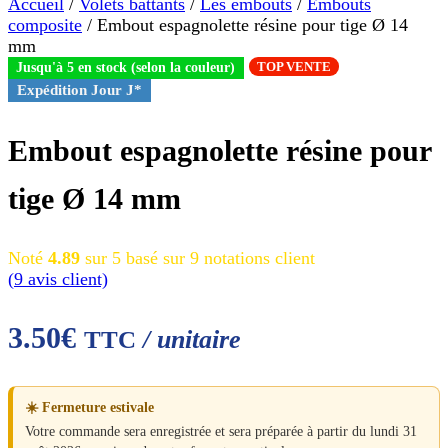
Accueil
/
Volets battants
/
Les embouts
/
Embouts
composite
/ Embout espagnolette résine pour tige Ø 14
mm
TOP VENTE
Jusqu'à 5 en stock (selon la couleur)
Expédition Jour J*
Embout espagnolette résine pour
tige Ø 14 mm
Noté
4.89
sur 5 basé sur
9
notations client
(
9
avis client)
3.50
€
/ unitaire
TTC
☀️ Fermeture estivale
Votre commande sera enregistrée et sera préparée à partir du lundi 31