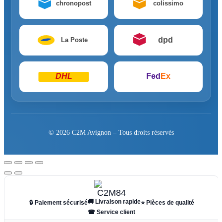
chronopost
colissimo
dpd
La Poste
DHL
Fed
Ex
© 2026 C2M Avignon – Tous droits réservés
🚚 Livraison rapide
🔒 Paiement sécurisé
⭐ Pièces de qualité
☎ Service client