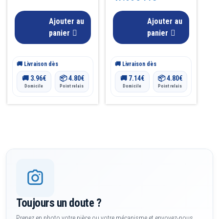
2.00
sur 5
sur 5
Ajouter au
Ajouter au
panier
panier
🚚 Livraison dès
🚚 Livraison dès
🚚
3.96
€
📦
4.80
€
🚚
7.14
€
📦
4.80
€
Domicile
Point relais
Domicile
Point relais
Toujours un doute ?
Prenez en photo votre pièce ou votre mécanisme et envoyez-nous