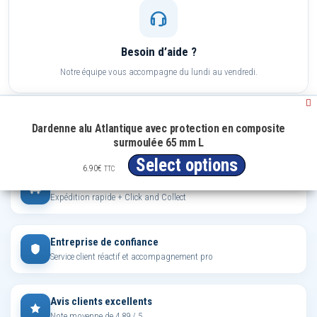
Besoin d’aide ?
Notre équipe vous accompagne du lundi au vendredi.
Paiement sécurisé
Dardenne alu Atlantique avec protection en composite
CB, Visa, Mastercard, PayPal, virement
surmoulée 65 mm L
Select options
6.90
€
TTC
Livraison & retrait
Expédition rapide + Click and Collect
Entreprise de confiance
Service client réactif et accompagnement pro
Avis clients excellents
Note moyenne de 4,89 / 5