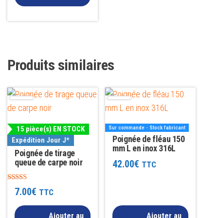
Produits similaires
15 pièce(s) EN STOCK
Sur commande - Stock fabricant
Poignée de fléau 150
Expédition Jour J*
mm L en inox 316L
Poignée de tirage
queue de carpe noir
42.00
€
TTC
Note
7.00
€
TTC
3.00
sur 5
Ajouter au
Ajouter au