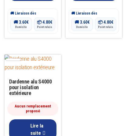
page
page
du
du
🚚 Livraison dès
🚚 Livraison dès
produit
produit
🚚
3.60
€
📦
4.80
€
🚚
3.60
€
📦
4.80
€
Domicile
Point relais
Domicile
Point relais
Dardenne alu S4000
pour isolation
extérieure
Aucun remplacement
proposé
Lire la
suite