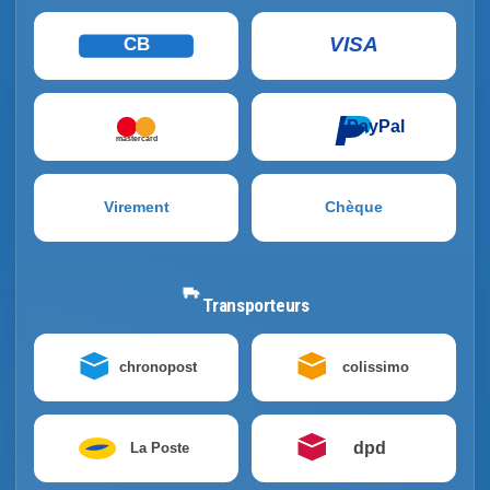
VISA
CB
PayPal
mastercard
Virement
Chèque
Transporteurs
chronopost
colissimo
dpd
La Poste