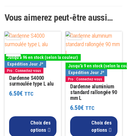
Vous aimerez peut-être aussi…
Ce
Ce
produit
produit
a
a
Jusqu'à 96 en stock (selon la couleur)
plusieurs
plusieurs
Expédition Jour J*
Jusqu'à 9 en stock (selon la couleur
variations.
variations.
Pro : Connectez-vous
Expédition Jour J*
Les
Dardenne S4000
Les
Pro : Connectez-vous
surmoulée type L alu
options
options
Dardenne aluminium
standard rallongée 90
6.50
€
TTC
peuvent
peuvent
mm L
être
être
6.50
€
TTC
choisies
choisies
sur
sur
Choix des
Choix des
la
la
options
options