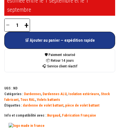
estimée entre le 1 septembre et le 1
septembre
−
+
quantité
de
🛒 Ajouter au panier — expédition rapide
Dardenne
alu
🛡️ Paiement sécurisé
Atlantique
📦 Retour 14 jours
🎧 Service client réactif
avec
protection
en
UGS :
ND
composite
Catégories :
Dardennes
,
Dardennes ALU
,
Isolation extérieure
,
Stock
fabricant
,
Tous RAL
,
Volets battants
surmoulée
Étiquettes :
dardenne de volet battant
,
pièce de volet battant
65
Info et compatibilité avec :
Burgaud
,
Fabrication Française
mm
L