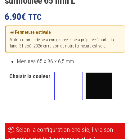
surmoulée 65 mm L
6.90
€
TTC
☀️ Fermeture estivale
Votre commande sera enregistrée et sera préparée à partir du
lundi 31 août 2026 en raison de notre fermeture estivale.
Mesures 65 x 36 x 6,5 mm
Choisir la couleur
Blanc signalisation Brillant (RAL 9
Noir (RAL 9005)
📦 Selon la configuration choisie, livraison