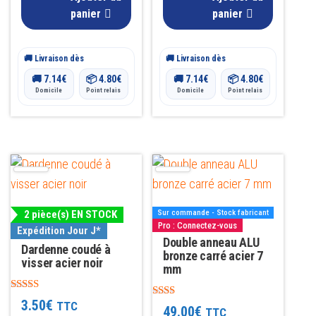
panier
panier
🚚 Livraison dès
🚚 Livraison dès
🚚
7.14
€
📦
4.80
€
🚚
7.14
€
📦
4.80
€
Domicile
Point relais
Domicile
Point relais
2 pièce(s) EN STOCK
Sur commande - Stock fabricant
Pro : Connectez-vous
Expédition Jour J*
Double anneau ALU
Dardenne coudé à
bronze carré acier 7
visser acier noir
mm
Note
3.50
€
TTC
Note
49.00
€
5.00
TTC