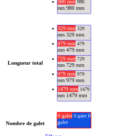
980 mm
980
980 mm
mm
329 mm
329
329 mm
mm
479 mm
479
479 mm
mm
729 mm
729
Longueur total
729 mm
mm
979 mm
979
979 mm
mm
1479 mm
1479
1479 mm
mm
0 galet
0
0 galet
galet
Nombre de galet