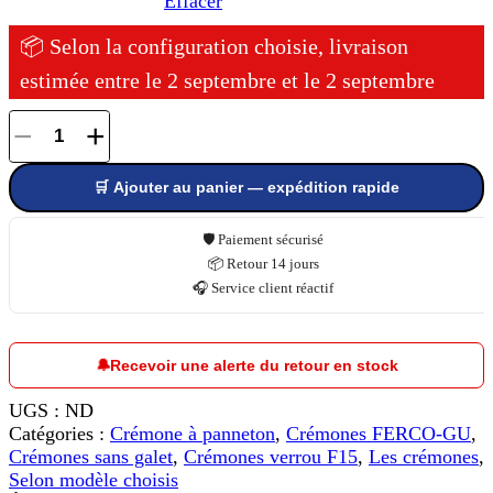
Effacer
📦 Selon la configuration choisie, livraison
estimée entre le 2 septembre et le 2 septembre
−
+
quantité
de
🛒 Ajouter au panier — expédition rapide
Crémones
avec
panneton
🛡️ Paiement sécurisé
G-
📦 Retour 14 jours
20395
🎧 Service client réactif
fouillot
15
mm
🔔
Recevoir une alerte du retour en stock
-
FERCO
UGS :
ND
GU
Catégories :
Crémone à panneton
,
Crémones FERCO-GU
,
Crémones sans galet
,
Crémones verrou F15
,
Les crémones
,
Selon modèle choisis