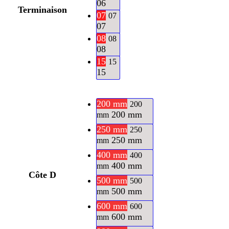
06
Terminaison
07
07
07
08
08
08
15
15
15
200 mm
200
200 mm
mm
250 mm
250
250 mm
mm
400 mm
400
400 mm
mm
Côte D
500 mm
500
500 mm
mm
600 mm
600
600 mm
mm