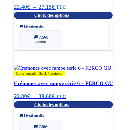
options
Plage
22.40
€
–
27.15
€
peuvent
TTC
être
Choix des options
de
choisies
sur
prix :
🚚 Livraison dès
la
page
22.40€
🚚
7.56
€
du
Domicile
à
produit
Ce
27.15€
produit
a
plusieurs
Sur commande - Stock fournisseur
variations.
Crémones avec rampe série 6 – FERCO GU
Les
options
Plage
22.80
€
–
39.60
€
peuvent
TTC
être
Choix des options
de
choisies
sur
prix :
🚚 Livraison dès
la
page
22.80€
🚚
7.56
€