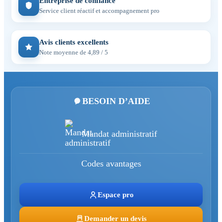
Entreprise de confiance
Service client réactif et accompagnement pro
Avis clients excellents
Note moyenne de 4,89 / 5
BESOIN D’AIDE
Mandat administratif
Codes avantages
Espace pro
Demander un devis