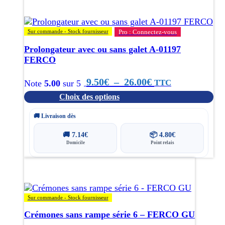
options
peuvent
être
Sur commande - Stock fournisseur
Pro : Connectez-vous
choisies
Prolongateur avec ou sans galet A-01197
sur
FERCO
la
page
Plage
9.50
€
–
26.00
€
TTC
du
Note
5.00
sur 5
produit
Choix des options
de
prix :
🚚 Livraison dès
9.50€
🚚
7.14
€
📦
4.80
€
Domicile
Point relais
à
Ce
26.00€
produit
a
plusieurs
Sur commande - Stock fournisseur
variations.
Crémones sans rampe série 6 – FERCO GU
Les