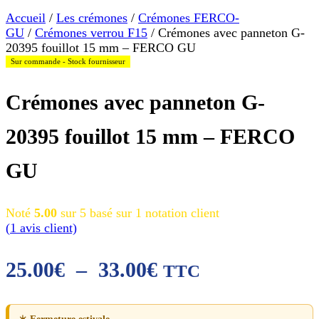
Accueil
/
Les crémones
/
Crémones FERCO-
GU
/
Crémones verrou F15
/ Crémones avec panneton G-
20395 fouillot 15 mm – FERCO GU
Sur commande - Stock fournisseur
Crémones avec panneton G-
20395 fouillot 15 mm – FERCO
GU
Noté
5.00
sur 5 basé sur
1
notation client
(
1
avis client)
Plage
25.00
€
–
33.00
€
TTC
de