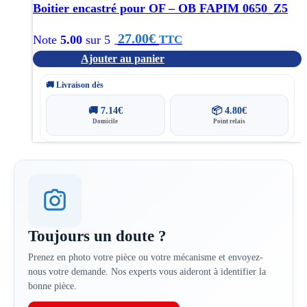
Boitier encastré pour OF – OB FAPIM 0650_Z5
27.00
€
TTC
Note
5.00
sur 5
Ajouter au panier
🚚 Livraison dès
🚚
7.14
€
📦
4.80
€
Domicile
Point relais
Toujours un doute ?
Prenez en photo votre pièce ou votre mécanisme et envoyez-
nous votre demande. Nos experts vous aideront à identifier la
bonne pièce.