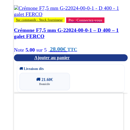
Sur commande - Stock fournisseur
Pro : Connectez-vous
Crémone F7,5 mm G-22024-00-0-1 – D 400 – 1
galet FERCO
28.00
€
TTC
Note
5.00
sur 5
Ajouter au panier
🚚 Livraison dès
🚚
21.60
€
Domicile
Ce
produit
a
plusieurs
variations.
Les