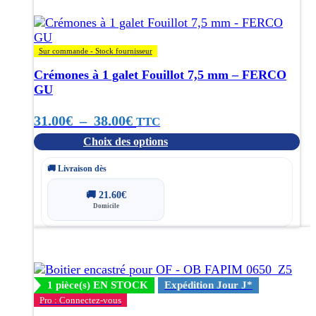
options
peuvent
être
choisies
Sur commande - Stock fournisseur
sur
Crémones à 1 galet Fouillot 7,5 mm – FERCO
la
GU
page
du
Plage
31.00
€
–
38.00
€
TTC
produit
Choix des options
de
prix :
🚚 Livraison dès
31.00€
🚚
21.60
€
Domicile
à
38.00€
1 pièce(s) EN STOCK
Expédition Jour J*
Pro : Connectez-vous