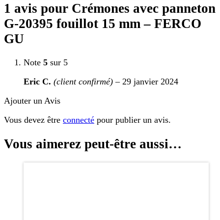
1 avis pour
Crémones avec panneton
G-20395 fouillot 15 mm – FERCO
GU
Note
5
sur 5
Eric C.
(client confirmé)
–
29 janvier 2024
Ajouter un Avis
Vous devez être
connecté
pour publier un avis.
Vous aimerez peut-être aussi…
Ce
produit
a
plusieurs
variations.
Les