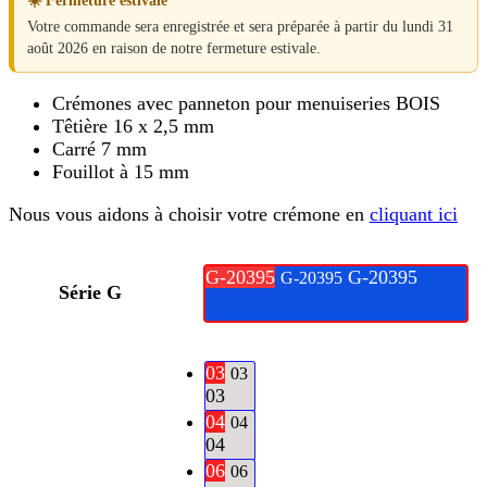
prix :
☀️ Fermeture estivale
Votre commande sera enregistrée et sera préparée à partir du lundi 31
25.00€
août 2026 en raison de notre fermeture estivale.
à
Crémones avec panneton pour menuiseries BOIS
33.00€
Têtière 16 x 2,5 mm
Carré 7 mm
Fouillot à 15 mm
Nous vous aidons à choisir votre crémone en
cliquant ici
G-20395
G-20395
G-20395
Série G
03
03
03
04
04
04
06
06