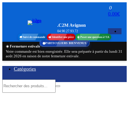
Aller
0
au
0.00€
contenu
.C2M Avignon
04.90.27.93.72
🚚 Suivi de commande
📸 Identifier une pièce
🤖 Poser une question à l'IA
PARTICULIERS BIENVENUS
☀️ Fermeture estivale
Votre commande est bien enregistrée. Elle sera préparée à partir du lundi 31
août 2026 en raison de notre fermeture estivale.
Catégories