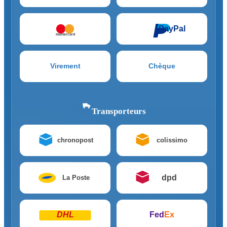
PayPal
mastercard
Virement
Chèque
Transporteurs
chronopost
colissimo
dpd
La Poste
DHL
Fed
Ex