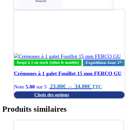
du
Domicile
à
produit
Ce
39.60€
produit
a
plusieurs
variations.
Les
options
peuvent
être
Jusqu'à 1 en stock (selon le modèle)
Expédition Jour J*
choisies
Crémones à 1 galet Fouillot 15 mm FERCO GU
sur
la
Plage
page
23.00
€
–
34.00
€
TTC
Note
5.00
sur 5
du
Choix des options
de
produit
prix :
Produits similaires
23.00€
Ce
à
produit