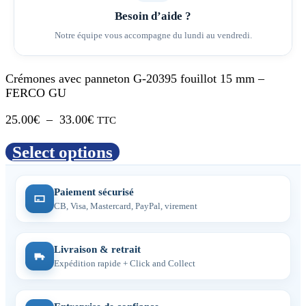
Besoin d’aide ?
Notre équipe vous accompagne du lundi au vendredi.
Crémones avec panneton G-20395 fouillot 15 mm –
FERCO GU
Plage
25.00
€
–
33.00
€
TTC
de
prix :
Select options
25.00€
à
33.00€
Paiement sécurisé
CB, Visa, Mastercard, PayPal, virement
Livraison & retrait
Expédition rapide + Click and Collect