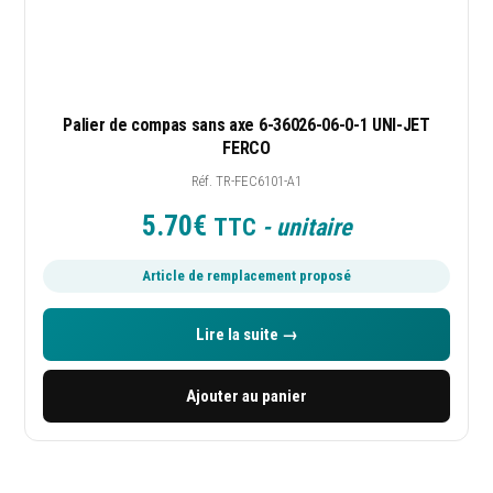
04 90 27 93 72
contact@c2m84.fr
Palier de compas sans axe 6-36026-06-0-1 UNI-JET
Du lundi au vendredi
FERCO
8h00 – 12h00 / 13h30 – 17h00
Réf. TR-FEC6101-A1
5.70
€
TTC
- unitaire
C2M Avignon
Article de remplacement proposé
9 Avenue Fontcouverte
Lire la suite →
ZI de Fontcouverte
Ajouter au panier
84000 AVIGNON
Site dédié aux particuliers, professionnels, collectivités,