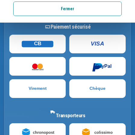
mairies et écoles.
Fermer
Paiement sécurisé
VISA
CB
PayPal
mastercard
Virement
Chèque
Transporteurs
chronopost
colissimo