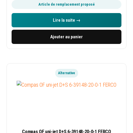
Article de remplacement proposé
Espace pro
Lire la suite →
Demander un devis
Ajouter au panier
Suivre ma commande
QUI SOMMES-NOUS
Alternative
Conditions générales
Confidentialité
Mentions légales
Contact
Compas OF uni-jet D+S 6-39148-20-0-1 FERCO