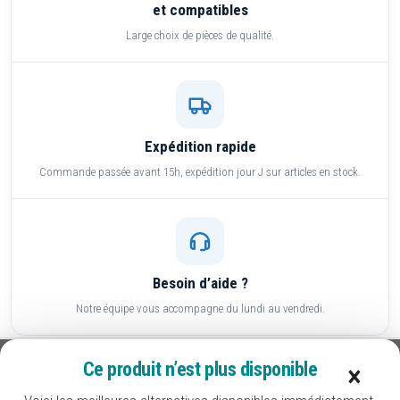
et compatibles
Large choix de pièces de qualité.
Expédition rapide
Commande passée avant 15h, expédition jour J sur articles en stock.
Besoin d’aide ?
Notre équipe vous accompagne du lundi au vendredi.
Ce produit n’est plus disponible
×
Compas OF UNI-JET 9.41702 FERCO
Paiement sécurisé
CB, Visa, Mastercard, PayPal, virement