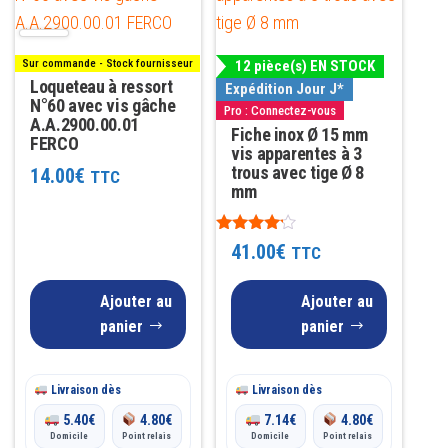
Sur commande - Stock fournisseur
12 pièce(s) EN STOCK
Loqueteau à ressort
Expédition Jour J*
N°60 avec vis gâche
Pro : Connectez-vous
A.A.2900.00.01
Fiche inox Ø 15 mm
FERCO
vis apparentes à 3
trous avec tige Ø 8
14.00
€
TTC
mm
Note
41.00
€
TTC
4.00
sur 5
Ajouter au
Ajouter au
panier
panier
Livraison dès
Livraison dès
5.40
€
4.80
€
7.14
€
4.80
€
Domicile
Point relais
Domicile
Point relais