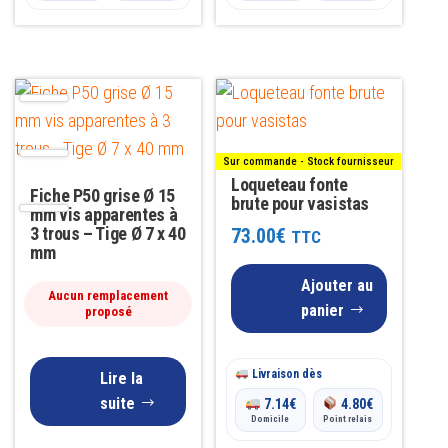
Sur commande - Stock fournisseur
Loqueteau fonte
Fiche P50 grise Ø 15
brute pour vasistas
mm vis apparentes à
3 trous – Tige Ø 7 x 40
73.00
€
TTC
mm
Ajouter au
Aucun remplacement
panier
proposé
Livraison dès
Lire la
suite
7.14
€
4.80
€
Domicile
Point relais