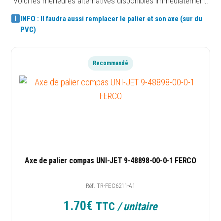
Voici les meilleures alternatives disponibles immédiatement.
INFO : Il faudra aussi remplacer le palier et son axe (sur du
Livraison & retrait
PVC)
Expédition rapide + Click and Collect
Recommandé
Entreprise de confiance
Service client réactif et accompagnement pro
Avis clients excellents
Note moyenne de 4,89 / 5
Axe de palier compas UNI-JET 9-48898-00-0-1 FERCO
BESOIN D’AIDE
Réf. TR-FEC6211-A1
Mandat administratif
1.70
€
TTC
/ unitaire
Codes avantages