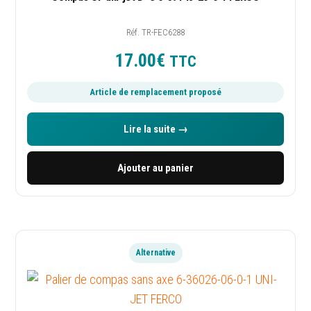
Réf. TR-FEC6288
MON COMPTE
17.00
€
TTC
Mon compte
Article de remplacement proposé
Remboursements et retours
Lire la suite →
Click and Collect
Ajouter au panier
NOS GARANTIES
4,89 / 5 avis clients
Alternative
Click and Collect disponible
Service client réactif