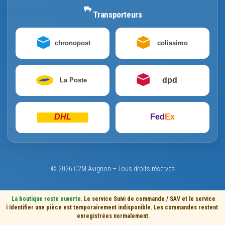
Transporteurs
chronopost
colissimo
dpd
La Poste
DHL
Fed
Ex
© 2026 C2M Avignon – Tous droits réservés
La boutique reste ouverte.
Le service Suivi de commande / SAV et le service
ℹ️
Identifier une pièce est temporairement indisponible. Les commandes restent
enregistrées normalement.