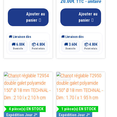
20.00
€
TTC
- unitaire
5.00
sur 5
Ajouter au
Ajouter au
panier
panier
🚚 Livraison dès
🚚 Livraison dès
🚚
6.00
€
📦
4.80
€
🚚
3.60
€
📦
4.80
€
Domicile
Point relais
Domicile
Point relais
4 pièce(s) EN STOCK
1 pièce(s) EN STOCK
Expédition Jour J*
Expédition Jour J*