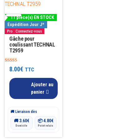
11 pièce(s) EN STOCK
Expédition Jour J*
Pro : Connectez-vous
Gâche pour
coulissant TECHNAL
T2959
Note
8.00
€
TTC
4.53
sur 5
Ajouter au
panier
🚚 Livraison dès
🚚
3.60
€
📦
4.80
€
Domicile
Point relais