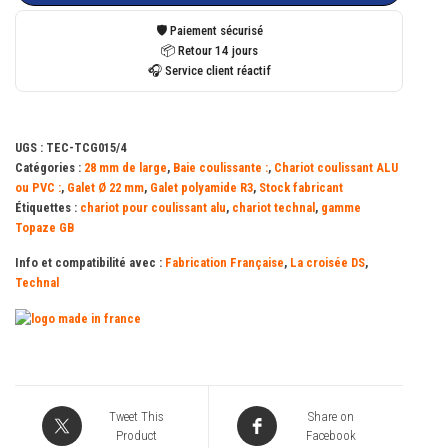
TCG015
🛡️ Paiement sécurisé
simple
📦 Retour 14 jours
🎧 Service client réactif
galet
polyamide
R3
UGS :
TEC-TCG015/4
Ø
Catégories :
28 mm de large
,
Baie coulissante :
,
Chariot coulissant ALU
22
ou PVC :
,
Galet Ø 22 mm
,
Galet polyamide R3
,
Stock fabricant
Étiquettes :
chariot pour coulissant alu
,
chariot technal
,
gamme
mm
Topaze GB
TECHNAL
Info et compatibilité avec :
Fabrication Française
,
La croisée DS
,
-
Technal
Dim.:
2.80
l
x
3.60
Tweet This
Share on
Product
Facebook
h