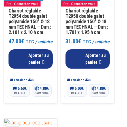
Pro : Connectez-vous
Pro : Connectez-vous
Chariot réglable
Chariot réglable
T2954 double galet
T2950 double galet
polyamide 150° Ø 18
polyamide 150° Ø 18
mm TECHNAL – Dim.:
mm TECHNAL – Dim.:
2.10 l x 2.10 h cm
1.70 l x 1.95 h cm
47.00
€
31.00
€
TTC
/ unitaire
TTC
/ unitaire
Ajouter au
Ajouter au
panier
panier
🚚 Livraison dès
🚚 Livraison dès
🚚
6.60
€
📦
4.80
€
🚚
6.00
€
📦
4.80
€
Domicile
Point relais
Domicile
Point relais