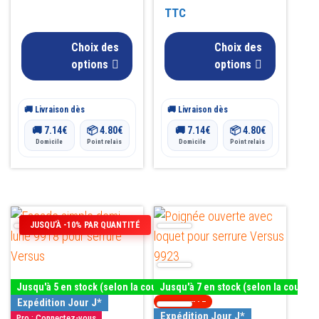
la
prix :
la
sur 5
de
TTC
page
page
59.00€
prix :
du
du
Choix des
Choix des
à
26.00€
produit
produit
options
options
68.50€
à
🚚 Livraison dès
🚚 Livraison dès
35.00€
🚚
7.14
€
📦
4.80
€
🚚
7.14
€
📦
4.80
€
Domicile
Point relais
Domicile
Point relais
Ce
Ce
JUSQU’À -10% PAR QUANTITÉ
produit
produit
a
a
plusieurs
plusieurs
Jusqu'à 5 en stock (selon la couleur)
Jusqu'à 7 en stock (selon la couleur
variations.
variations.
Expédition Jour J*
TOP VENTE
Les
Les
Expédition Jour J*
Pro : Connectez-vous