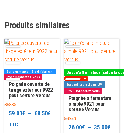
Produits similaires
Ce
Ce
produit
produit
a
a
plusieurs
plusieurs
Sur commande - Stock fabricant
Jusqu'à 8 en stock (selon la couleur
variations.
variations.
Pro : Connectez-vous
TOP VENTE
Les
Poignée ouverte de
Les
Expédition Jour J*
tirage extérieur 9922
Pro : Connectez-vous
options
options
pour serrure Versus
Poignée à fermeture
peuvent
peuvent
simple 9921 pour
être
être
serrure Versus
Note
Plage
59.00
€
–
68.50
€
5.00
choisies
choisies
sur 5
de
TTC
Note
sur
sur
Plage
26.00
€
–
35.00
€
4.69