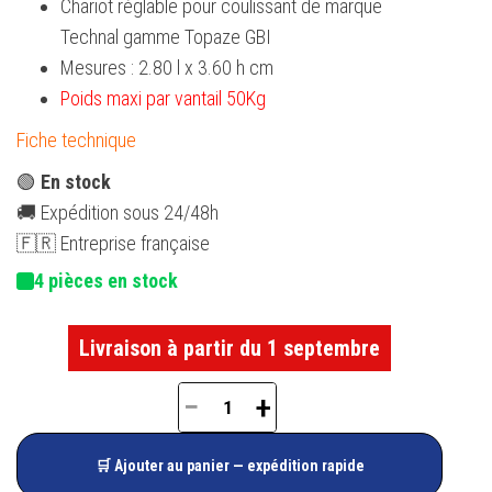
Chariot réglable pour coulissant de marque
Technal gamme Topaze GBI
Mesures : 2.80 l x 3.60 h cm
Poids maxi par vantail 50Kg
Fiche technique
🟢
En stock
🚚 Expédition sous 24/48h
🇫🇷 Entreprise française
4 pièces en stock
Livraison à partir du 1 septembre
−
+
quantité
de
🛒 Ajouter au panier — expédition rapide
Chariot