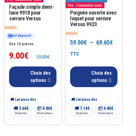
Pro : Connectez-vous
options
Façade simple demi-
options
lune 9918 pour
Poignée ouverte avec
peuvent
peuvent
serrure Versus
loquet pour serrure
être
être
Versus 9923
choisies
choisies
Note
Tarif dégressif
4.67
Note
sur
sur
Plage
59.00
€
–
69.65
€
sur 5
Dès 10 pièces
4.89
la
la
sur 5
de
TTC
9.00
€
10.00
€
page
page
prix :
du
du
Choix des
Choix des
59.00€
produit
produit
options
options
à
69.65€
🚚 Livraison dès
🚚 Livraison dès
🚚
3.60
€
📦
4.80
€
🚚
7.14
€
📦
4.80
€
Domicile
Point relais
Domicile
Point relais