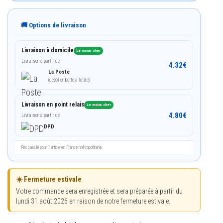
🚚 Options de livraison
Livraison à domicile
Le moins cher
Livraison à partir de
4.32
€
La Poste
(dépôt en boîte à lettre)
Livraison en point relais
Le moins cher
4.80
€
Livraison à partir de
DPD
Prix calculé pour 1 article en France métropolitaine.
☀️ Fermeture estivale
Votre commande sera enregistrée et sera préparée à partir du
lundi 31 août 2026 en raison de notre fermeture estivale.