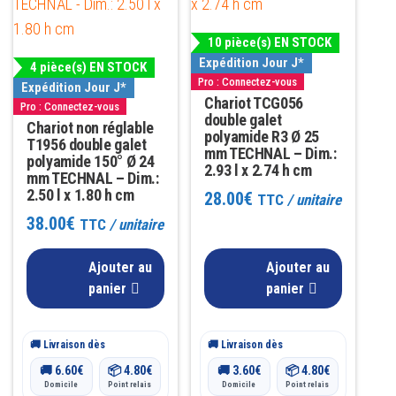
10 pièce(s) EN STOCK
Expédition Jour J*
4 pièce(s) EN STOCK
Pro : Connectez-vous
Expédition Jour J*
Chariot TCG056
Pro : Connectez-vous
double galet
Chariot non réglable
polyamide R3 Ø 25
T1956 double galet
mm TECHNAL – Dim.:
polyamide 150° Ø 24
2.93 l x 2.74 h cm
mm TECHNAL – Dim.:
2.50 l x 1.80 h cm
28.00
€
TTC
/ unitaire
38.00
€
TTC
/ unitaire
Ajouter au
Ajouter au
panier
panier
🚚 Livraison dès
🚚 Livraison dès
🚚
6.60
€
📦
4.80
€
🚚
3.60
€
📦
4.80
€
Domicile
Point relais
Domicile
Point relais