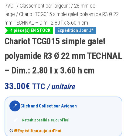
PVC :
/
Classement par largeur :
/
28 mm de
large
/ Chariot TCG015 simple galet polyamide R3 Ø 22
mm TECHNAL – Dim.: 2.80 l x 3.60 h cm
4 pièce(s) EN STOCK
Expédition Jour J*
Chariot TCG015 simple galet
polyamide R3 Ø 22 mm TECHNAL
– Dim.: 2.80 l x 3.60 h cm
33.00
€
TTC
/ unitaire
📍
Click and Collect sur Avignon
✔
Retrait possible aujourd’hui
Expédition aujourd’hui
🚚
OU