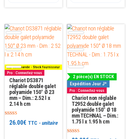
Sur commande - Stock fournisseur
Pro : Connectez-vous
2 pièce(s) EN STOCK
Chariot DS3871
Expédition Jour J*
réglable double galet
Pro : Connectez-vous
polyamide 150° Ø 23
mm – Dim.: 2.52 l x
Chariot non réglable
2.14 h cm
T2952 double galet
polyamide 150° Ø 18
mm TECHNAL – Dim.:
Note
1.75 l x 1.95 h cm
26.00
€
TTC
- unitaire
5.00
sur 5
Note