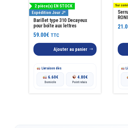
2 pièce(s) EN STOCK
Sur comm
Serr
Expédition Jour J*
RONI
Barillet type 310 Decayeux
pour boîte aux lettres
21.0
59.00
€
TTC
Ajouter au panier
Livraison dès
Li
6.60
€
4.80
€
Domicile
Point relais