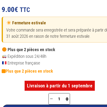
Noté
4
4.75
sur 5
9.00
€
TTC
basé sur
notations
client
Fermeture estivale
Votre commande sera enregistrée et sera préparée à partir du
31 août 2026 en raison de notre fermeture estivale.
Plus que 2 pièces en stock
Expédition sous 24/48h
Entreprise française
Plus que 2 pièces en stock
Livraison à partir du 1 septembre
−
+
quantité