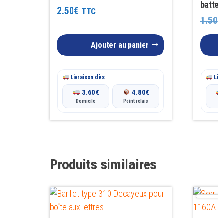
batt
Note
2.50
€
TTC
5.00
1.50
sur 5
Ajouter au panier
Livraison dès
Li
3.60
€
4.80
€
Domicile
Point relais
Produits similaires