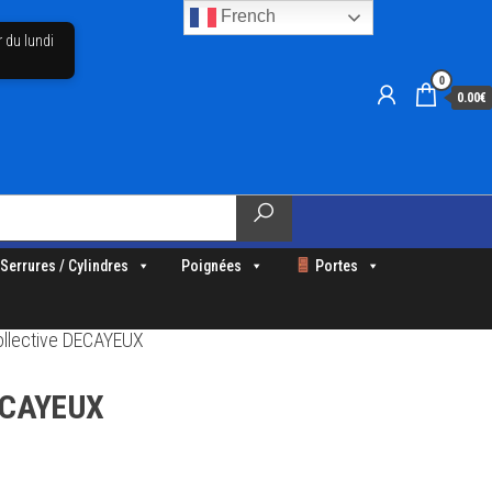
French
r du lundi
0
0.00€
Serrures / Cylindres
Poignées
Portes
ollective DECAYEUX
DECAYEUX