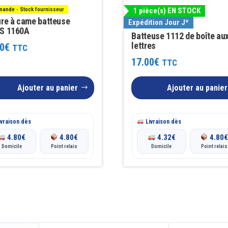
ande - Stock fournisseur
1 pièce(s) EN STOCK
ure à came batteuse
Expédition Jour J*
S 1160A
Batteuse 1112 de boîte au
lettres
0
€
TTC
17.00
€
TTC
Ajouter au panier
Ajouter au panier
vraison dès
Livraison dès
4.80
€
4.80
€
4.32
€
4.80
Domicile
Point relais
Domicile
Point relais