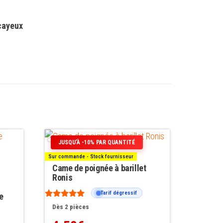
ecayeux
JUSQU’À -10% PAR QUANTITÉ
Sur commande - Stock fournisseur
Came de poignée à barillet
Ronis
Tarif dégressif
e
Note
Dès 2 pièces
5.00
sur 5