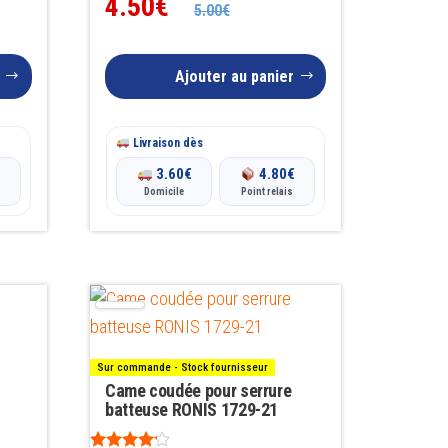
4.50
€
5.00
€
Ajouter au panier
Livraison dès
€
3.60
€
4.80
€
Domicile
Point relais
Sur commande - Stock fournisseur
Came coudée pour serrure
batteuse RONIS 1729-21