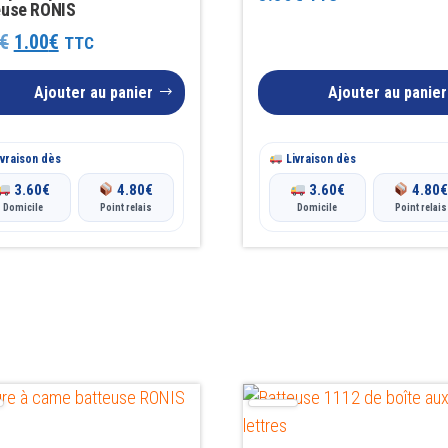
euse RONIS
Le
Le
€
1.00
€
TTC
prix
prix
Ajouter au panier
Ajouter au panier
initial
actuel
était :
est :
vraison dès
Livraison dès
1.50€.
1.00€.
3.60
€
4.80
€
3.60
€
4.80
Domicile
Point relais
Domicile
Point relais