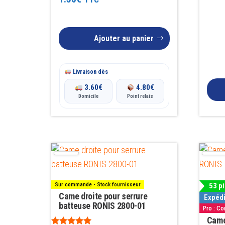
Ajouter au panier
Livraison dès
3.60
€
4.80
€
Domicile
Point relais
Sur commande - Stock fournisseur
53 p
Came droite pour serrure
Expédi
batteuse RONIS 2800-01
Pro : C
Came