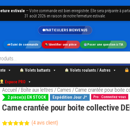
eture estivale
—
Votre commande est bien enregistrée. Elle sera préparée à parti
31 août 2026 en raison de notre fermeture estivale.
PARTICULIERS BIENVENUS
Suivi de commande
Identifier une pièce
Poser une question à l'IA
nte
Volets battants
Volets roulants / Autres
Espace PRO
Accueil
/
Boîte aux lettres
/
Cames
/ Came crantée pour boite c
2 pièce(s) EN STOCK
Expédition Jour J*
Pro : Connectez-vous
Came crantée pour boite collective 
(
4
avis client)