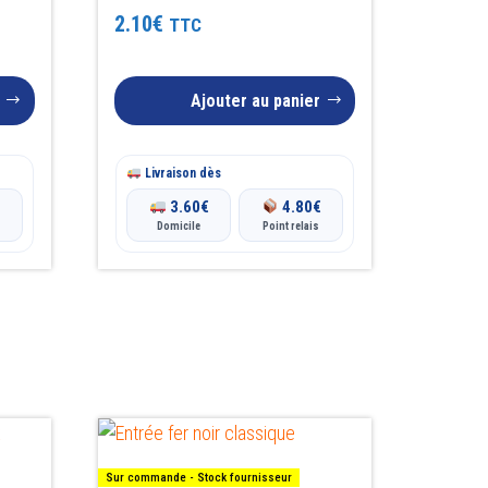
Note
2.10
€
TTC
4.00
sur 5
Ajouter au panier
Livraison dès
€
3.60
€
4.80
€
Domicile
Point relais
Sur commande - Stock fournisseur