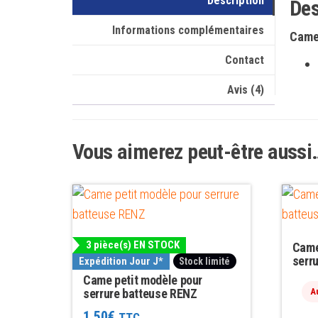
Description
Des
Informations complémentaires
Came 
Contact
Avis (4)
Vous aimerez peut-être aussi
3 pièce(s) EN STOCK
Came
serr
Expédition Jour J*
Stock limité
Came petit modèle pour
serrure batteuse RENZ
A
1.50
€
TTC