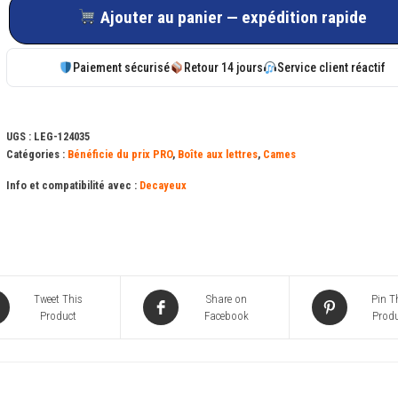
de
Ajouter au panier — expédition rapide
Came
crantée
Paiement sécurisé
Retour 14 jours
Service client réactif
pour
boite
collective
UGS :
LEG-124035
DECAYEUX
Catégories :
Bénéficie du prix PRO
,
Boîte aux lettres
,
Cames
Info et compatibilité avec :
Decayeux
Tweet This
Share on
Pin T
Product
Facebook
Produ