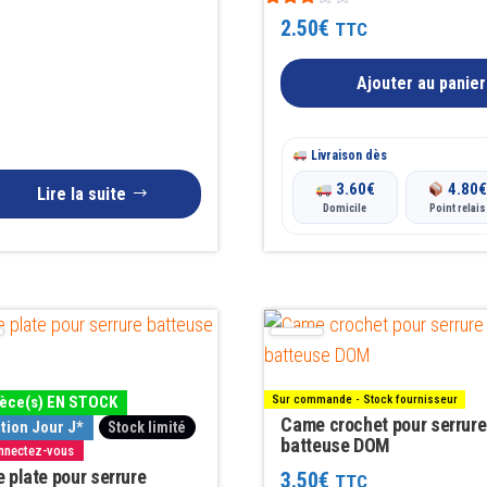
Note
2.50
€
TTC
3.00
sur 5
Ajouter au panier
Livraison dès
3.60
€
4.80
Lire la suite
Domicile
Point relais
ièce(s) EN STOCK
Sur commande - Stock fournisseur
Came crochet pour serrure
tion Jour J*
Stock limité
batteuse DOM
onnectez-vous
 plate pour serrure
3.50
€
TTC