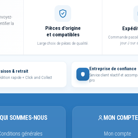
nvoyez-
tifier la
Pièces d’origine
Expédi
et compatibles
Commande passée 
jour J sur a
Large choix de pièces de qualité.
Entreprise de confiance
raison & retrait
Service client réactif et acco
dition rapide + Click and Collect
pro
QUI SOMMES-NOUS
MON COMPTE
Conditions générales
Mon compte