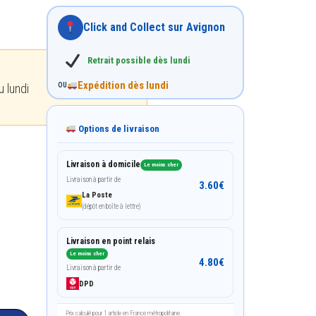
Click and Collect sur Avignon
Retrait possible dès lundi
Expédition dès lundi
 lundi
OU
Options de livraison
Livraison à domicile
Le moins cher
Livraison à partir de
3.60
€
La Poste
(dépôt en boîte à lettre)
Livraison en point relais
Le moins cher
4.80
€
Livraison à partir de
DPD
Prix calculé pour 1 article en France métropolitaine.