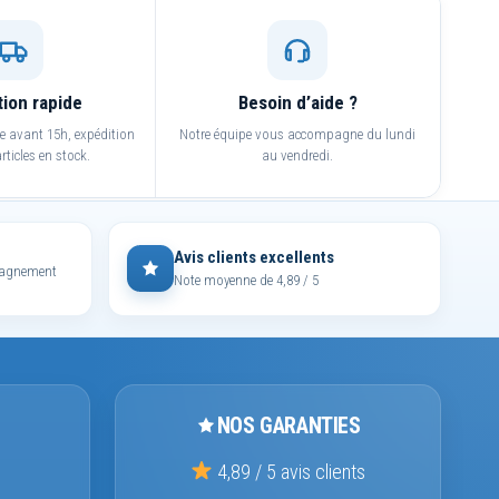
tion rapide
Besoin d’aide ?
avant 15h, expédition
Notre équipe vous accompagne du lundi
rticles en stock.
au vendredi.
Avis clients excellents
mpagnement
Note moyenne de 4,89 / 5
NOS GARANTIES
4,89 / 5 avis clients