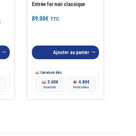
Entrée fer noir classique
89.00
€
TTC
x
Ajouter au panier
Livraison dès
€
3.60
€
4.80
€
Domicile
Point relais