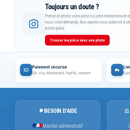
Toujours un doute ?
Prenez en photo votre pièce ou votre mécanisme et e
nous votre demande. Nos experts vous aideront à iden
bonne pièce.
Trouver ma pièce avec une photo
Paiement sécurisé
Liv
CB, Visa, Mastercard, PayPal, virement
Expé
BESOIN D’AIDE
Mandat administratif