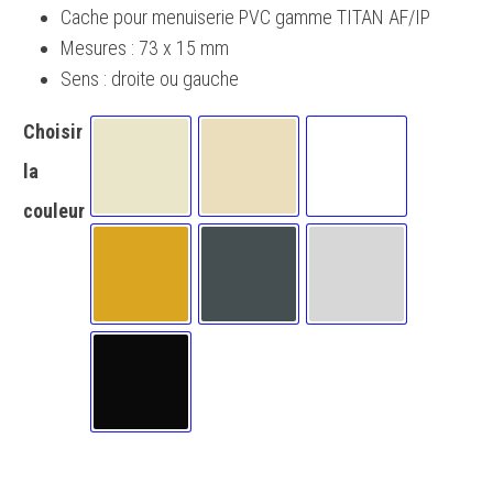
à
Cache pour menuiserie PVC gamme TITAN AF/IP
Mesures : 73 x 15 mm
5.00€
Sens : droite ou gauche
Choisir
la
Beige (RAL 1013) Brillant
Beige (RAL 1015) Brillant
Blanc signalisation
couleur
Chêne doré 8003
Gris anthracite (RAL 7016)
Gris clair (RAL 7035
Noir (RAL 9005)