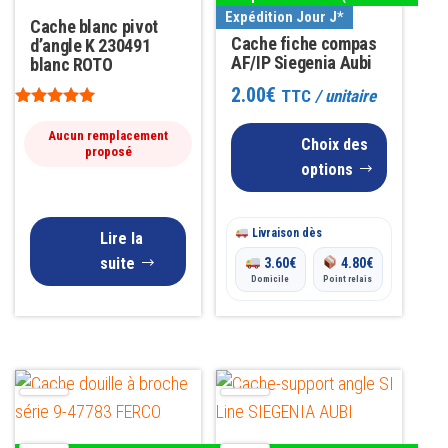
plusieurs
Expédition Jour J*
Cache blanc pivot
variations.
Cache fiche compas
d’angle K 230491
Les
AF/IP Siegenia Aubi
blanc ROTO
options
2.00
€
TTC
/ unitaire
peuvent
Note
5.00
Aucun remplacement
Choix des
être
sur 5
proposé
options
choisies
sur
la
Livraison dès
Lire la
page
suite
3.60
€
4.80
€
Domicile
Point relais
du
produit
Ce
Ce
produit
produit
a
a