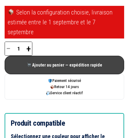
Selon la configuration choisie, livraison
estimée entre le 1 septembre et le 7
septembre
−
+
quantité
de
Ajouter au panier — expédition rapide
Cache
fiche
Paiement sécurisé
d'angle
Retour 14 jours
Service client réactif
à
brocher
Titan
Siegenia
Produit compatible
Aubi
Sélectionnez une couleur pour afficher le