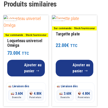
Produits similaires
Sur commande - Stock fournisseur
Targette plate
Sur commande - Stock fournisseur
Loqueteau universel
22.00
€
Oméga
TTC
73.00
€
TTC
Ajouter au
Ajouter au
panier
panier
Livraison dès
Livraison dès
3.60
€
4.80
€
3.60
€
4.80
€
Domicile
Point relais
Domicile
Point relais