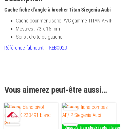
Cache fiche d’angle à brocher Titan Siegenia Aubi
Cache pour menuiserie PVC gamme TITAN AF/IP
Mesures : 73 x 15 mm
Sens : droite ou gauche
Référence fabricant : TKEB0020
Vous aimerez peut-être aussi…
Ce
produit
a
Jusqu'à 5 en stock (selon la couleur