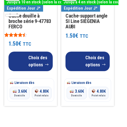
Jusqu'à 10 en stock (selon la couleur)
Jusqu'à 4 en stock (selon la couleur
plusieurs
plusieurs
Expédition Jour J*
Expédition Jour J*
variations.
variations.
Cache douille à
Cache-support angle
Les
broche série 9-47783
Les
SI Line SIEGENIA
FERCO
AUBI
options
options
1.50
€
TTC
peuvent
peuvent
Note
1.50
€
TTC
être
être
4.33
sur 5
choisies
choisies
Choix des
Choix des
sur
sur
options
options
la
la
page
page
Livraison dès
Livraison dès
du
du
3.60
€
4.80
€
3.60
€
4.80
€
produit
produit
Domicile
Point relais
Domicile
Point relais