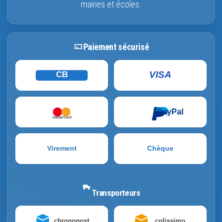
mairies et écoles.
Paiement sécurisé
VISA
CB
PayPal
mastercard
Virement
Chèque
Transporteurs
chronopost
colissimo