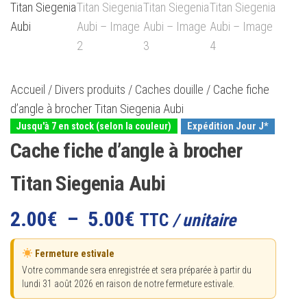
Accueil
/
Divers produits
/
Caches douille
/ Cache fiche
d’angle à brocher Titan Siegenia Aubi
Expédition Jour J*
Jusqu'à 7 en stock (selon la couleur)
Cache fiche d’angle à brocher
Titan Siegenia Aubi
Plage
2.00
€
–
5.00
€
TTC
/ unitaire
de
Fermeture estivale
prix :
Votre commande sera enregistrée et sera préparée à partir du
lundi 31 août 2026 en raison de notre fermeture estivale.
2.00€