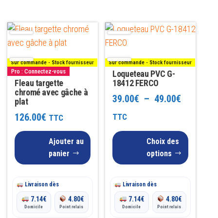
Ce
produit
a
Sur commande - Stock fournisseur
Sur commande - Stock fournisseur
plusieurs
Pro : Connectez-vous
Loqueteau PVC G-
Fleau targette
variations.
18412 FERCO
chromé avec gâche à
Les
Plage
39.00
€
–
49.00
€
plat
options
de
126.00
€
TTC
TTC
peuvent
prix :
être
Ajouter au
Choix des
39.00€
choisies
panier
options
sur
à
la
49.00€
Livraison dès
Livraison dès
page
7.14
€
4.80
€
7.14
€
4.80
€
du
Domicile
Point relais
Domicile
Point relais