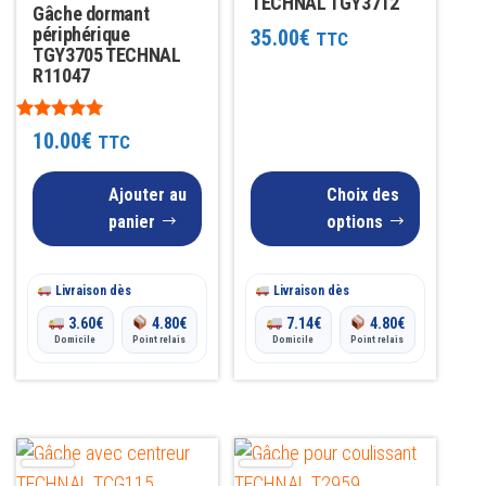
TECHNAL TGY3712
Gâche dormant
peuvent
périphérique
35.00
€
TTC
être
TGY3705 TECHNAL
R11047
choisies
sur
Note
10.00
€
TTC
la
4.91
sur 5
page
Ajouter au
Choix des
du
panier
options
produit
Livraison dès
Livraison dès
3.60
€
4.80
€
7.14
€
4.80
€
Domicile
Point relais
Domicile
Point relais