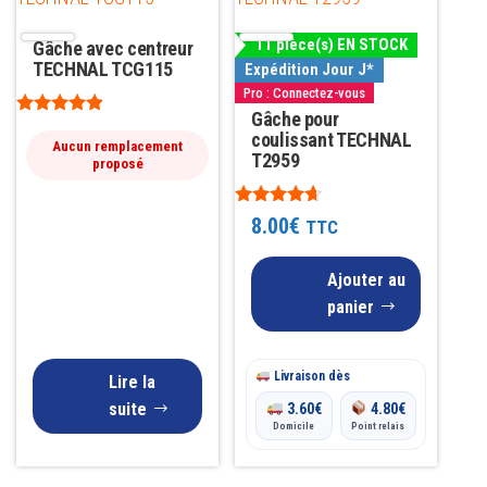
11 pièce(s) EN STOCK
Gâche avec centreur
TECHNAL TCG115
Expédition Jour J*
Pro : Connectez-vous
Gâche pour
Note
coulissant TECHNAL
4.77
Aucun remplacement
T2959
sur 5
proposé
Note
8.00
€
TTC
4.53
sur 5
Ajouter au
panier
Livraison dès
Lire la
suite
3.60
€
4.80
€
Domicile
Point relais