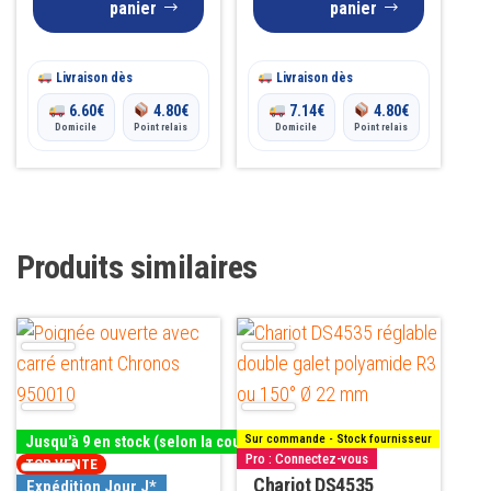
panier
panier
Livraison dès
Livraison dès
6.60
€
4.80
€
7.14
€
4.80
€
Domicile
Point relais
Domicile
Point relais
Produits similaires
Ce
produit
a
plusieurs
Sur commande - Stock fournisseur
Jusqu'à 9 en stock (selon la couleur)
variations.
Pro : Connectez-vous
TOP VENTE
Les
Chariot DS4535
Expédition Jour J*