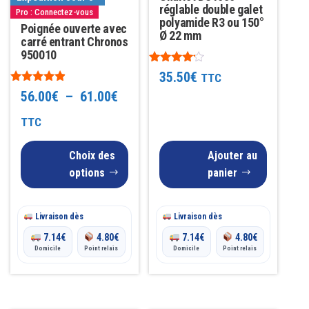
réglable double galet
Pro : Connectez-vous
options
polyamide R3 ou 150°
Poignée ouverte avec
peuvent
Ø 22 mm
carré entrant Chronos
être
950010
choisies
Note
35.50
€
TTC
4.00
sur
Note
sur 5
Plage
56.00
€
–
61.00
€
4.77
la
sur 5
de
TTC
page
prix :
du
Choix des
Ajouter au
56.00€
produit
options
panier
à
Livraison dès
61.00€
Livraison dès
7.14
€
4.80
€
7.14
€
4.80
€
Domicile
Point relais
Domicile
Point relais