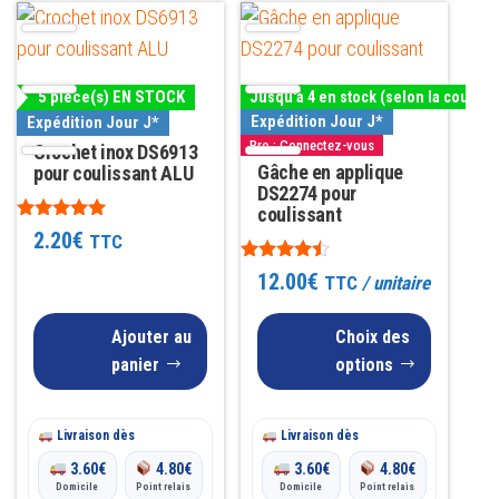
Ce
produit
a
5 pièce(s) EN STOCK
Jusqu'à 4 en stock (selon la couleur
plusieurs
Expédition Jour J*
Expédition Jour J*
variations.
Pro : Connectez-vous
Crochet inox DS6913
Les
Gâche en applique
pour coulissant ALU
DS2274 pour
options
coulissant
peuvent
Note
2.20
€
TTC
5.00
être
sur 5
Note
12.00
€
TTC
/ unitaire
4.33
choisies
sur 5
sur
Ajouter au
Choix des
la
panier
options
page
du
Livraison dès
Livraison dès
produit
3.60
€
4.80
€
3.60
€
4.80
€
Domicile
Point relais
Domicile
Point relais