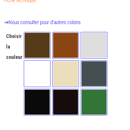
Fiche technique
⇒Nous consulter pour d’autres coloris
Choisir
la
Brun Orient LBU
Dakar R-brown DRB
Gris XFITSILVER "
couleur
Blanc Technal YBLC
Beige (RAL 1015) Brillant
Gris anthracite Ma
Noir (RAL 9005)
Noir sablé N2100S
Vert grainé