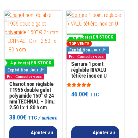
2 pièce(s) EN STOCK
TOP VENTE
Expédition Jour J*
Pro : Connectez-vous
4 pièce(s) EN STOCK
Serrure 1 point
réglable RIVALU
Expédition Jour J*
têtière inox en U
Pro : Connectez-vous
Chariot non réglable
T1956 double galet
Note
46.00
€
TTC
polyamide 150° Ø 24
4.81
mm TECHNAL – Dim.:
sur 5
2.50 l x 1.80 h cm
38.00
€
TTC
/ unitaire
Ajouter au
Ajouter au