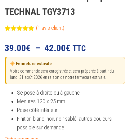
TECHNAL TGY3713
(
1
avis client)
Noté
1
5.00
sur 5
Plage
39.00
€
–
42.00
€
TTC
basé sur
notation
de
client
Fermeture estivale
prix :
Votre commande sera enregistrée et sera préparée à partir du
lundi 31 août 2026 en raison de notre fermeture estivale.
39.00€
à
Se pose à droite ou à gauche
Mesures 120 x 25 mm
42.00€
Pose côté intérieur
Finition blanc, noir, noir sablé, autres couleurs
possible sur demande