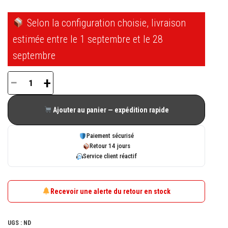
Selon la configuration choisie, livraison
estimée entre le 1 septembre et le 28
septembre
−
+
quantité
de
Ajouter au panier — expédition rapide
Bouton
manoeuvre
Paiement sécurisé
sur
Retour 14 jours
Service client réactif
plaque
TECHNAL
TGY3713
Recevoir une alerte du retour en stock
UGS :
ND