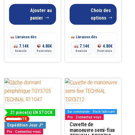
page
prix :
Ajouter au
Choix des
du
45.00€
panier
options
produit
à
Livraison dès
Livraison dès
51.00€
7.14
€
4.80
€
7.14
€
4.80
€
Domicile
Point relais
Domicile
Point relais
Ce
produit
a
plusieurs
21 pièce(s) EN STOCK
Sur commande - Stock fabricant
variations.
Pro : Connectez-vous
TOP VENTE
Les
Cuvette de
Expédition Jour J*
manoeuvre semi-fixe
Pro : Connectez-vous
options