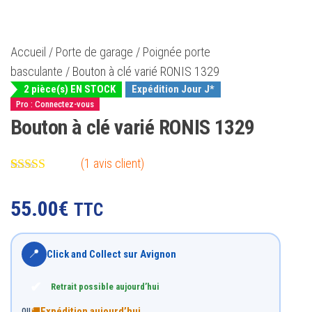
Accueil
/
Porte de garage
/
Poignée porte
basculante
/ Bouton à clé varié RONIS 1329
2 pièce(s) EN STOCK
Expédition Jour J*
Pro : Connectez-vous
Bouton à clé varié RONIS 1329
(
1
avis client)
Noté
1
5.00
sur 5 basé
55.00
€
TTC
sur
notation
client
📍
Click and Collect sur Avignon
✔
Retrait possible aujourd’hui
Expédition aujourd’hui
🚚
OU