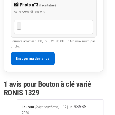
📸 Photo n°3
(facultative)
Autre vue ou dimensions
Formats acceptés : JPG, PNG, WEBP, GIF – 5 Mo maximum par
photo.
Envoyer ma demande
1 avis pour
Bouton à clé varié
RONIS 1329
Laurent
(client confirmé)
–
19 juin
2026
Note
5
sur 5