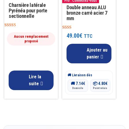
Pro : Connectez-vous
Charnière latérale
Double anneau ALU
Pyrénéa pour porte
bronze carré acier 7
sectionnelle
mm
Note
Note
49.00
€
4.63
TTC
Aucun remplacement
2.00
sur 5
proposé
sur 5
Ajouter au
panier
🚚 Livraison dès
Lire la
suite
🚚
7.14
€
📦
4.80
€
Domicile
Point relais