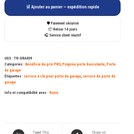
de
🛒 Ajouter au panier — expédition rapide
Bouton
à
🛡️ Paiement sécurisé
clé
📦 Retour 14 jours
🎧 Service client réactif
varié
RONIS
1329
UGS :
TR-GRA039
Catégories :
Bénéficie du prix PRO
,
Poignée porte basculante
,
Porte
de garage
Étiquettes :
serrure à clé pour porte de garage
,
serrure de porte de
garage
Info et compatibilité avec :
Ronis
Tweet This
Share on