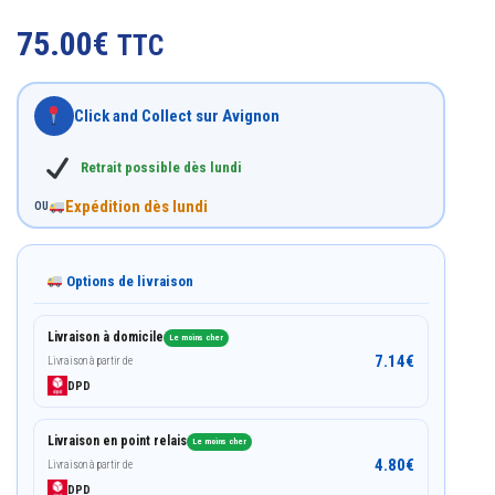
Noté
7
4.86
sur 5
75.00
€
TTC
basé sur
notations
client
Click and Collect sur Avignon
Retrait possible dès lundi
Expédition dès lundi
OU
Options de livraison
Livraison à domicile
Le moins cher
7.14
€
Livraison à partir de
DPD
Livraison en point relais
Le moins cher
4.80
€
Livraison à partir de
DPD