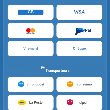
VISA
CB
PayPal
mastercard
Virement
Chèque
Transporteurs
chronopost
colissimo
dpd
La Poste