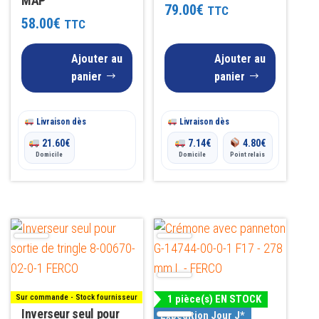
MAP
Note
79.00
€
TTC
4.00
58.00
€
TTC
sur 5
Ajouter au
Ajouter au
panier
panier
Livraison dès
Livraison dès
21.60
€
7.14
€
4.80
€
Domicile
Domicile
Point relais
Sur commande - Stock fournisseur
1 pièce(s) EN STOCK
Inverseur seul pour
Expédition Jour J*