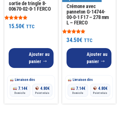
sortie de tringle 8-
Crémone avec
00670-02-0-1 FERCO
panneton G-14744-
00-0-1 F17 – 278 mm
L – FERCO
Note
15.50
€
TTC
5.00
sur 5
Note
34.50
€
TTC
5.00
sur 5
Ajouter au
Ajouter au
panier
panier
Livraison dès
Livraison dès
7.14
€
4.80
€
7.14
€
4.80
€
Domicile
Point relais
Domicile
Point relais