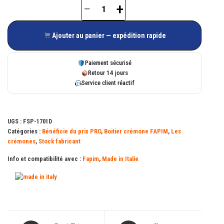
−
+
quantité
de
Ajouter au panier — expédition rapide
Boitier
mécanisme
Paiement sécurisé
anti-
Retour 14 jours
Service client réactif
fausse
manœuvre
Fapim
UGS :
FSP-1701D
GBIA
Catégories :
Bénéficie du prix PRO
,
Boitier crémone FAPIM
,
Les
ou
crémones
,
Stock fabricant
GBID
Info et compatibilité avec :
Fapim
,
Made in Italie