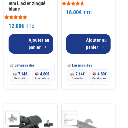
mm L acier zingué
blanc
Note
16.00
€
TTC
4.50
sur 5
Note
12.00
€
TTC
5.00
sur 5
Ajouter au
Ajouter au
panier
panier
Livraison dès
Livraison dès
7.14
€
4.80
€
7.14
€
4.80
€
Domicile
Point relais
Domicile
Point relais
Ce
produit
a