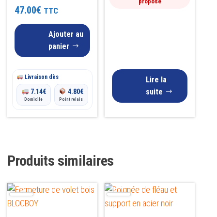
proposé
Note
47.00
€
TTC
5.00
sur 5
Ajouter au
panier
Livraison dès
Lire la
suite
7.14
€
4.80
€
Domicile
Point relais
Produits similaires
Ce
Ce
produit
produit
a
a