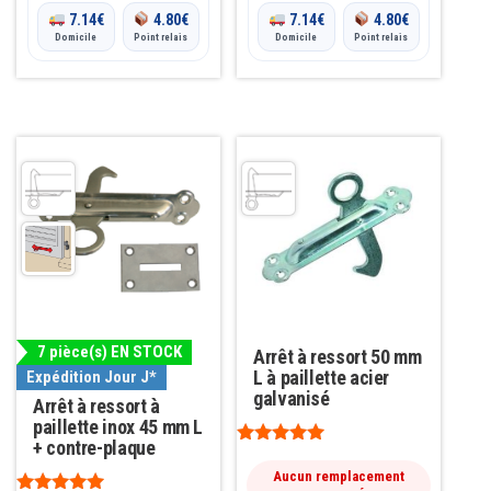
7.14
€
4.80
€
7.14
€
4.80
€
Domicile
Point relais
Domicile
Point relais
7 pièce(s) EN STOCK
Arrêt à ressort 50 mm
L à paillette acier
Expédition Jour J*
galvanisé
Arrêt à ressort à
paillette inox 45 mm L
+ contre-plaque
Note
5.00
Aucun remplacement
sur 5