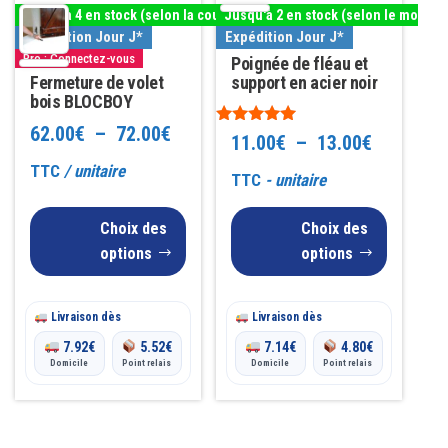
Jusqu'à 4 en stock (selon la couleur)
Jusqu'à 2 en stock (selon le modèle
plusieurs
plusieurs
Expédition Jour J*
Expédition Jour J*
variations.
variations.
Pro : Connectez-vous
Poignée de fléau et
Les
Fermeture de volet
Les
support en acier noir
bois BLOCBOY
options
options
Plage
62.00
€
–
72.00
€
Note
peuvent
peuvent
Plage
11.00
€
–
13.00
€
5.00
être
être
de
sur 5
TTC
/ unitaire
de
TTC
- unitaire
choisies
choisies
prix :
prix :
sur
sur
Choix des
Choix des
62.00€
11.00€
la
la
options
options
à
page
page
à
du
du
72.00€
Livraison dès
Livraison dès
13.00€
produit
produit
7.92
€
5.52
€
7.14
€
4.80
€
Domicile
Point relais
Domicile
Point relais