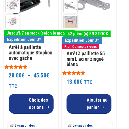
plusieurs
variations.
Les
options
Jusqu'à 7 en stock (selon le modèle)
42 pièce(s) EN STOCK
peuvent
Expédition Jour J*
Expédition Jour J*
être
Arrêt à paillette
Pro : Connectez-vous
choisies
automatique Stopbox
Arrêt à paillette 55
avec gâche
mm L acier zingué
sur
blanc
la
Note
Plage
28.00
€
–
45.50
€
page
5.00
Note
13.00
€
TTC
sur 5
du
5.00
de
TTC
sur 5
produit
prix :
Choix des
Ajouter au
28.00€
options
panier
à
Livraison dès
45.50€
Livraison dès