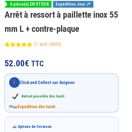
6 pièce(s) EN STOCK
Expédition Jour J*
Arrêt à ressort à paillette inox 55
mm L + contre-plaque
(
1
avis client)
Noté
1
5.00
sur 5
52.00
€
TTC
basé sur
notation
client
Click and Collect sur Avignon
Retrait possible dès lundi
Expédition dès lundi
OU
Options de livraison