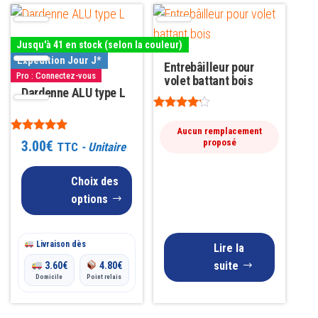
Ce
produit
Jusqu'à 41 en stock (selon la couleur)
a
Expédition Jour J*
Entrebâilleur pour
plusieurs
Pro : Connectez-vous
volet battant bois
variations.
Dardenne ALU type L
Les
Note
4.00
options
Aucun remplacement
sur 5
Note
proposé
3.00
€
TTC
- Unitaire
peuvent
5.00
sur 5
être
Choix des
choisies
options
sur
la
Livraison dès
Lire la
page
suite
3.60
€
4.80
€
du
Domicile
Point relais
produit