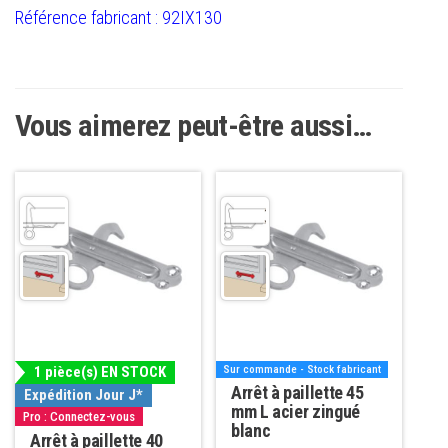
Référence fabricant : 92IX130
Vous aimerez peut-être aussi…
1 pièce(s) EN STOCK
Sur commande - Stock fabricant
Arrêt à paillette 45
Expédition Jour J*
mm L acier zingué
Pro : Connectez-vous
blanc
Arrêt à paillette 40