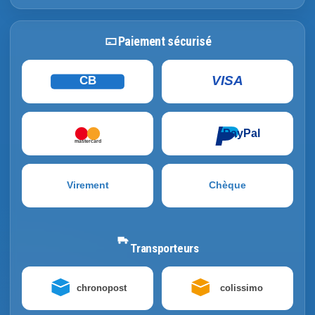
Paiement sécurisé
VISA
CB
PayPal
mastercard
Virement
Chèque
Transporteurs
chronopost
colissimo