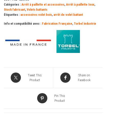
55
Catégories :
Arrêt à paillette et accessoires
,
Arrêt à paillette Inox
,
mm
Stock fabricant
,
Volets battants
Étiquettes :
accessoires volet bois
,
arrêt de volet battant
L
+
Info et compatibilité avec :
Fabrication Française
,
Torbel industrie
contre-
plaque
Tweet This
Share on
Product
Facebook
Pin This
Product