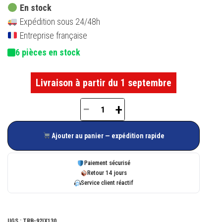
En stock
Expédition sous 24/48h
Entreprise française
6 pièces en stock
Livraison à partir du 1 septembre
−
+
quantité
de
Ajouter au panier — expédition rapide
Arrêt
à
Paiement sécurisé
ressort
Retour 14 jours
Service client réactif
à
paillette
inox
UGS :
TRB-92IX130