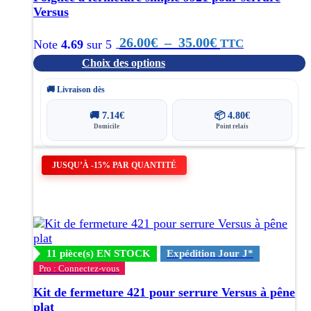
du
Versus
produit
Plage
26.00
€
–
35.00
€
TTC
Note
4.69
sur 5
Choix des options
de
prix :
🚚 Livraison dès
26.00€
🚚
7.14
€
📦
4.80
€
Domicile
Point relais
à
35.00€
JUSQU’À -15% PAR QUANTITÉ
11 pièce(s) EN STOCK
Expédition Jour J*
Pro : Connectez-vous
Kit de fermeture 421 pour serrure Versus à pêne
plat