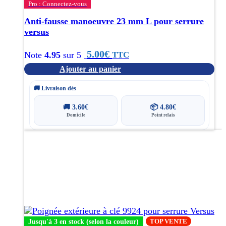
Pro : Connectez-vous
Anti-fausse manoeuvre 23 mm L pour serrure
versus
5.00
€
TTC
Note
4.95
sur 5
Ajouter au panier
🚚 Livraison dès
🚚
3.60
€
📦
4.80
€
Domicile
Point relais
Ce
produit
a
plusieurs
variations.
Les
options
peuvent
être
TOP VENTE
Jusqu'à 3 en stock (selon la couleur)