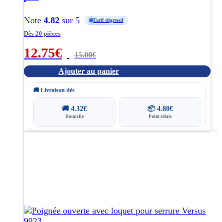
Note
4.82
sur 5
Tarif dégressif
Dès 20 pièces
12.75
€
15.00
€
Ajouter au panier
🚚 Livraison dès
🚚
4.32
€
📦
4.80
€
Domicile
Point relais
Ce
produit
a
plusieurs
variations.
Les
options
peuvent
être