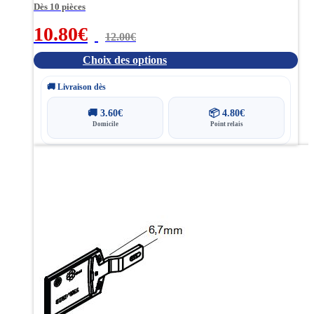
produit
Dès 10 pièces
10.80
€
12.00
€
Choix des options
🚚 Livraison dès
🚚
3.60
€
📦
4.80
€
Domicile
Point relais