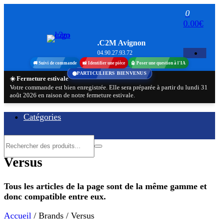
Aller
0
au
0.00€
contenu
.C2M Avignon
04.90.27.93.72
🚚 Suivi de commande
📸 Identifier une pièce
🤖 Poser une question à l'IA
PARTICULIERS BIENVENUS
☀️ Fermeture estivale
Votre commande est bien enregistrée. Elle sera préparée à partir du lundi 31
août 2026 en raison de notre fermeture estivale.
Catégories
Versus
Tous les articles de la page sont de la même gamme et
donc compatible entre eux.
Accueil
/ Brands / Versus