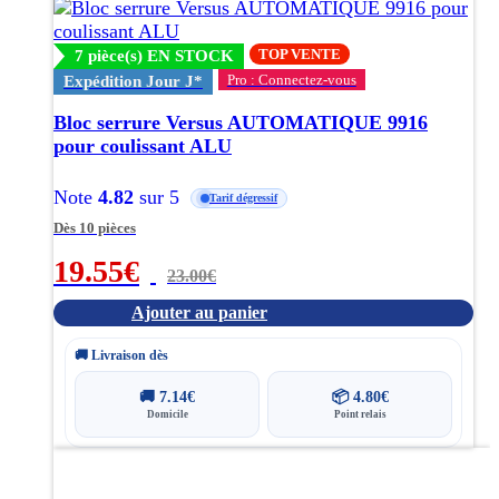
TOP VENTE
7 pièce(s) EN STOCK
Pro : Connectez-vous
Expédition Jour J*
Bloc serrure Versus AUTOMATIQUE 9916
pour coulissant ALU
Note
4.82
sur 5
Tarif dégressif
Dès 10 pièces
19.55
€
23.00
€
Ajouter au panier
🚚 Livraison dès
🚚
7.14
€
📦
4.80
€
Domicile
Point relais