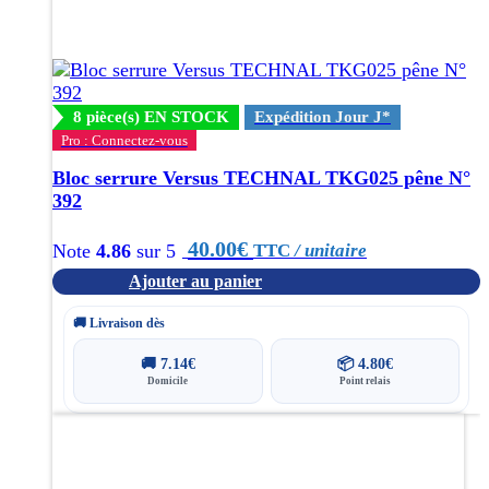
8 pièce(s) EN STOCK
Expédition Jour J*
Pro : Connectez-vous
Bloc serrure Versus TECHNAL TKG025 pêne N°
392
40.00
€
TTC
/ unitaire
Note
4.86
sur 5
Ajouter au panier
🚚 Livraison dès
🚚
7.14
€
📦
4.80
€
Domicile
Point relais