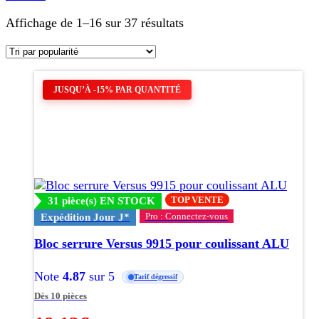
Trié
Affichage de 1–16 sur 37 résultats
par
popularité
JUSQU’À -15% PAR QUANTITÉ
TOP VENTE
31 pièce(s) EN STOCK
Pro : Connectez-vous
Expédition Jour J*
Bloc serrure Versus 9915 pour coulissant ALU
Note
4.87
sur 5
Tarif dégressif
Dès 10 pièces