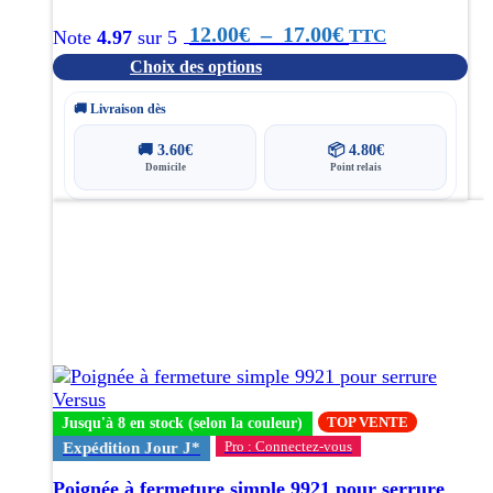
page
du
Plage
12.00
€
–
17.00
€
TTC
Note
4.97
sur 5
produit
Choix des options
de
prix :
🚚 Livraison dès
12.00€
🚚
3.60
€
📦
4.80
€
Domicile
Point relais
à
Ce
17.00€
produit
a
plusieurs
variations.
Les
options
peuvent
être
choisies
TOP VENTE
Jusqu'à 8 en stock (selon la couleur)
sur
Pro : Connectez-vous
Expédition Jour J*
la
page
Poignée à fermeture simple 9921 pour serrure