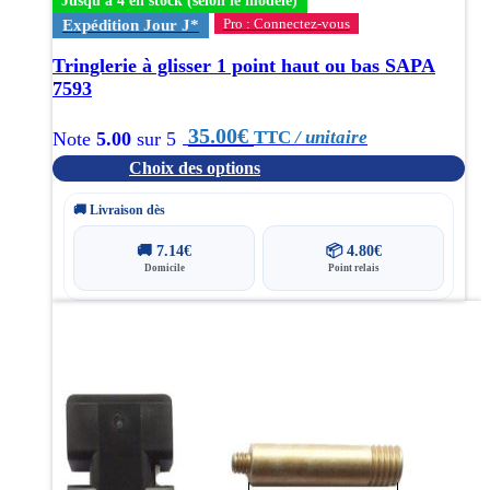
Jusqu'à 4 en stock (selon le modèle)
sur
Pro : Connectez-vous
Expédition Jour J*
la
page
Tringlerie à glisser 1 point haut ou bas SAPA
du
7593
produit
35.00
€
TTC
/ unitaire
Note
5.00
sur 5
Choix des options
🚚 Livraison dès
🚚
7.14
€
📦
4.80
€
Domicile
Point relais