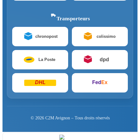
Transporteurs
chronopost
colissimo
dpd
La Poste
DHL
Fed
Ex
© 2026 C2M Avignon – Tous droits réservés