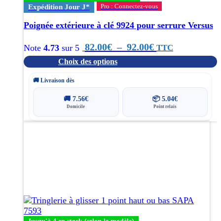
choisies
Pro : Connectez-vous
Expédition Jour J*
sur
la
Poignée extérieure à clé 9924 pour serrure Versus
page
du
Plage
82.00
€
–
92.00
€
TTC
Note
4.73
sur 5
produit
Choix des options
de
prix :
🚚 Livraison dès
82.00€
🚚
7.56
€
📦
5.04
€
Domicile
Point relais
à
Ce
92.00€
produit
a
plusieurs
variations.
Les
options
peuvent
être
choisies