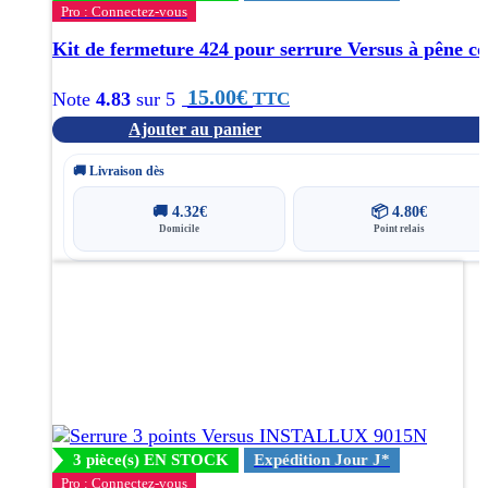
Pro : Connectez-vous
Kit de fermeture 424 pour serrure Versus à pêne c
15.00
€
TTC
Note
4.83
sur 5
Ajouter au panier
🚚 Livraison dès
🚚
4.32
€
📦
4.80
€
Domicile
Point relais
3 pièce(s) EN STOCK
Expédition Jour J*
Pro : Connectez-vous