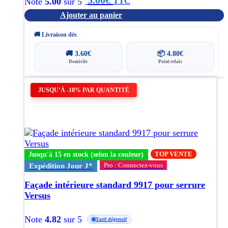
5.00
€
TTC
Note
5.00
sur 5
Ajouter au panier
🚚 Livraison dès
🚚
3.60
€
📦
4.80
€
Domicile
Point relais
Ce
JUSQU’À -10% PAR QUANTITÉ
produit
a
plusieurs
variations.
Les
options
TOP VENTE
Jusqu'à 15 en stock (selon la couleur)
peuvent
Pro : Connectez-vous
être
Expédition Jour J*
choisies
Façade intérieure standard 9917 pour serrure
sur
Versus
la
page
Note
4.82
sur 5
du
Tarif dégressif