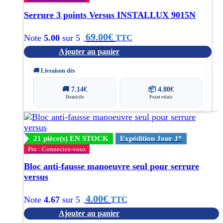
Serrure 3 points Versus INSTALLUX 9015N
69.00
€
TTC
Note
5.00
sur 5
Ajouter au panier
🚚 Livraison dès
🚚
7.14
€
📦
4.80
€
Domicile
Point relais
21 pièce(s) EN STOCK
Expédition Jour J*
Pro : Connectez-vous
Bloc anti-fausse manoeuvre seul pour serrure
versus
4.00
€
TTC
Note
4.67
sur 5
Ajouter au panier