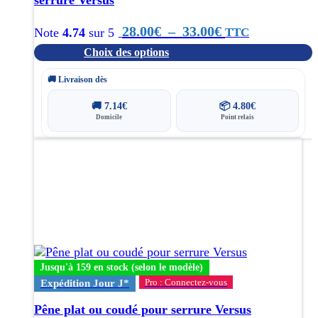
produit
Plage
28.00
€
–
33.00
€
TTC
Note
4.74
sur 5
Choix des options
de
prix :
🚚 Livraison dès
28.00€
🚚
7.14
€
📦
4.80
€
Domicile
Point relais
à
Ce
33.00€
produit
a
plusieurs
variations.
Les
options
peuvent
être
Jusqu'à 159 en stock (selon le modèle)
choisies
Pro : Connectez-vous
Expédition Jour J*
sur
la
Pêne plat ou coudé pour serrure Versus