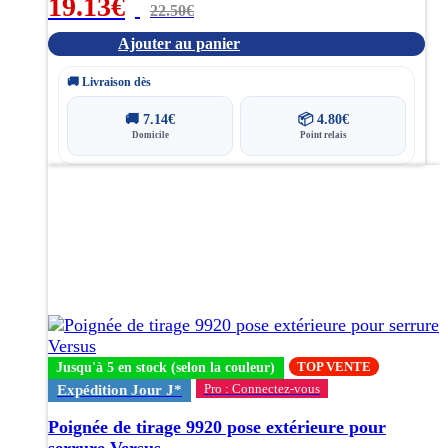
19.13
€
22.50
€
Ajouter au panier
🚚 Livraison dès
🚚
7.14
€
📦
4.80
€
Domicile
Point relais
Ce
produit
a
plusieurs
variations.
Les
options
peuvent
être
choisies
TOP VENTE
Jusqu'à 5 en stock (selon la couleur)
sur
Pro : Connectez-vous
Expédition Jour J*
la
page
Poignée de tirage 9920 pose extérieure pour
du
serrure Versus