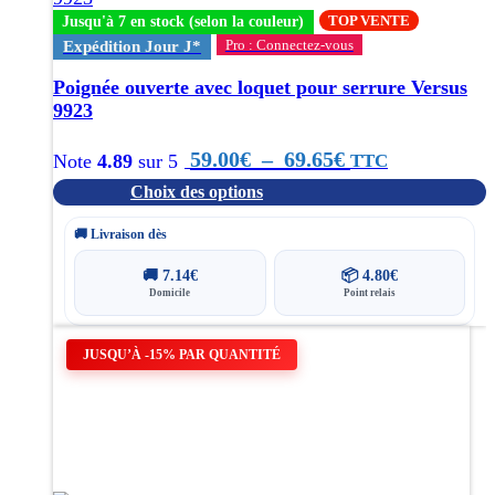
choisies
TOP VENTE
Jusqu'à 7 en stock (selon la couleur)
sur
Pro : Connectez-vous
Expédition Jour J*
la
page
Poignée ouverte avec loquet pour serrure Versus
du
9923
produit
Plage
59.00
€
–
69.65
€
TTC
Note
4.89
sur 5
Choix des options
de
prix :
🚚 Livraison dès
59.00€
🚚
7.14
€
📦
4.80
€
Domicile
Point relais
à
69.65€
JUSQU’À -15% PAR QUANTITÉ