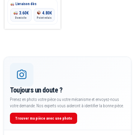
du
Livraison dès
12.50€
produit
3.60
€
4.80
€
Domicile
Point relais
Toujours un doute ?
Prenez en photo votre pièce ou votre mécanisme et envoyez-nous
votre demande. Nos experts vous aideront à identifier la bonne pièce.
Trouver ma pièce avec une photo