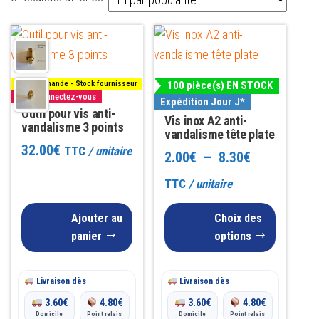
par
Ce
popularité
produit
a
Sur commande - Stock fournisseur
100 pièce(s) EN STOCK
plusieurs
Pro : Connectez-vous
Expédition Jour J*
Outil pour vis anti-
variations.
Vis inox A2 anti-
vandalisme 3 points
Les
vandalisme tête plate
32.00
€
TTC
/ unitaire
options
Plage
2.00
€
–
8.30
€
peuvent
de
TTC
/ unitaire
être
prix :
choisies
Ajouter au
Choix des
2.00€
sur
panier
options
la
à
page
Livraison dès
Livraison dès
8.30€
du
3.60
€
4.80
€
3.60
€
4.80
€
produit
Domicile
Point relais
Domicile
Point relais