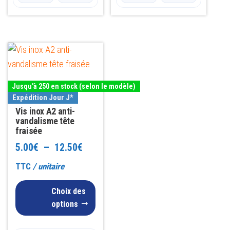
Ce
produit
a
Jusqu'à 250 en stock (selon le modèle)
plusieurs
Expédition Jour J*
variations.
Vis inox A2 anti-
Les
vandalisme tête
fraisée
options
Plage
5.00
€
–
12.50
€
peuvent
être
de
TTC
/ unitaire
choisies
prix :
Choix des
sur
5.00€
options
la
à
page