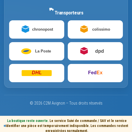
Transporteurs
chronopost
colissimo
dpd
La Poste
DHL
Fed
Ex
© 2026 C2M Avignon – Tous droits réservés
La boutique reste ouverte.
Le service Suivi de commande / SAV et le service
Identifier une pièce est temporairement indisponible. Les commandes restent
enregistrées normalement.