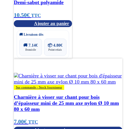
Demi-sabot polyamide
10.50
€
TTC
Ajouter au panier
🚚 Livraison dès
🚚
7.14
€
📦
4.80
€
Domicile
Point relais
Sur commande - Stock fournisseur
Charnière à visser sur chant pour bois
d’épaisseur mini de 25 mm axe nylon Ø 10 mm
80 x 60 mm
7.00
€
TTC