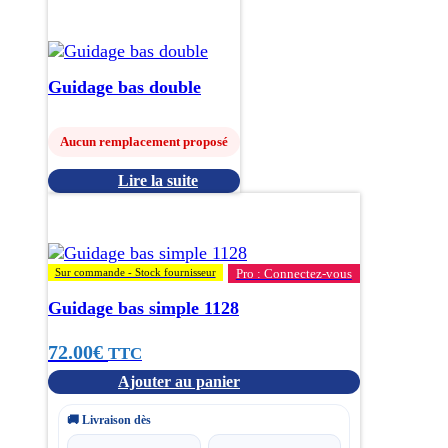
Guidage bas double
Aucun remplacement proposé
Lire la suite
Sur commande - Stock fournisseur
Pro : Connectez-vous
Guidage bas simple 1128
72.00
€
TTC
Ajouter au panier
🚚 Livraison dès