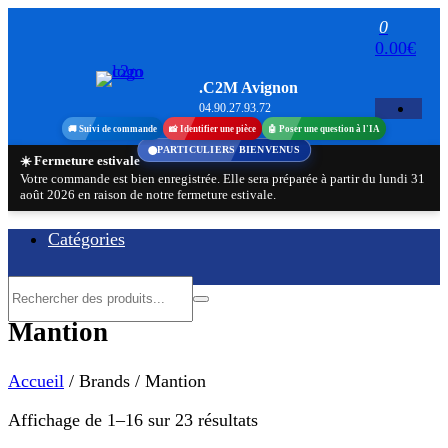
Aller
0
au
0.00€
contenu
.C2M Avignon
04.90.27.93.72
🚚 Suivi de commande
📸 Identifier une pièce
🤖 Poser une question à l'IA
PARTICULIERS BIENVENUS
☀️ Fermeture estivale
Votre commande est bien enregistrée. Elle sera préparée à partir du lundi 31
août 2026 en raison de notre fermeture estivale.
Catégories
Mantion
Accueil
/ Brands / Mantion
Trié
Affichage de 1–16 sur 23 résultats
par