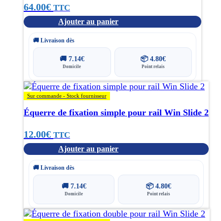
64.00
€
TTC
Ajouter au panier
🚚 Livraison dès
🚚
7.14
€
📦
4.80
€
Domicile
Point relais
Sur commande - Stock fournisseur
Équerre de fixation simple pour rail Win Slide 2
12.00
€
TTC
Ajouter au panier
🚚 Livraison dès
🚚
7.14
€
📦
4.80
€
Domicile
Point relais