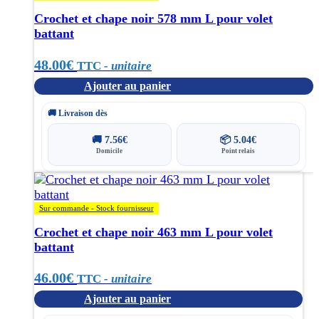
Crochet et chape noir 578 mm L pour volet
battant
48.00
€
TTC
- unitaire
Ajouter au panier
🚚 Livraison dès
🚚
7.56
€
📦
5.04
€
Domicile
Point relais
Sur commande - Stock fournisseur
Crochet et chape noir 463 mm L pour volet
battant
46.00
€
TTC
- unitaire
Ajouter au panier