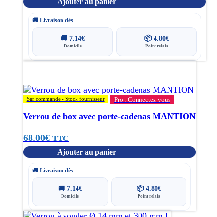
Ajouter au panier
🚚 Livraison dès
🚚
7.14
€
📦
4.80
€
Domicile
Point relais
Sur commande - Stock fournisseur
Pro : Connectez-vous
Verrou de box avec porte-cadenas MANTION
68.00
€
TTC
Ajouter au panier
🚚 Livraison dès
🚚
7.14
€
📦
4.80
€
Domicile
Point relais