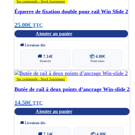
Sur commande - Stock fournisseur
Équerre de fixation double pour rail Win Slide 2
25.00
€
TTC
Ajouter au panier
🚚 Livraison dès
🚚
7.14
€
📦
4.80
€
Domicile
Point relais
Sur commande - Stock fournisseur
Butée de rail à deux points d’ancrage Win-slide 2
14.50
€
TTC
Ajouter au panier
🚚 Livraison dès
🚚
7.14
€
📦
4.80
€