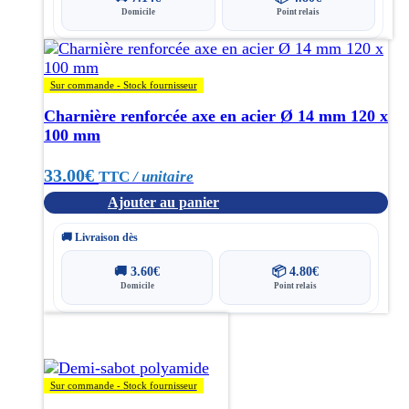
Domicile
Point relais
Sur commande - Stock fournisseur
Charnière renforcée axe en acier Ø 14 mm 120 x
100 mm
33.00
€
TTC
/ unitaire
Ajouter au panier
🚚 Livraison dès
🚚
3.60
€
📦
4.80
€
Domicile
Point relais
Sur commande - Stock fournisseur