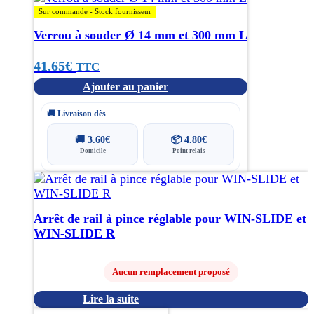
Sur commande - Stock fournisseur
Verrou à souder Ø 14 mm et 300 mm L
41.65
€
TTC
Ajouter au panier
🚚 Livraison dès
🚚
3.60
€
📦
4.80
€
Domicile
Point relais
Arrêt de rail à pince réglable pour WIN-SLIDE et
WIN-SLIDE R
Aucun remplacement proposé
Lire la suite