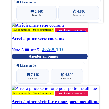
🚚 Livraison dès
🚚
7.14
€
📦
4.80
€
Domicile
Point relais
Sur commande - Stock fournisseur
Pro : Connectez-vous
Arrêt à pince série courante
20.50
€
TTC
Note
5.00
sur 5
Ajouter au panier
🚚 Livraison dès
🚚
7.14
€
📦
4.80
€
Domicile
Point relais
Sur commande - Stock fournisseur
Pro : Connectez-vous
Arrêt à pince série forte pour porte métallique