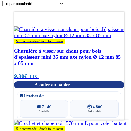
popularité
Sur commande - Stock fournisseur
Charnière à visser sur chant pour bois
d’épaisseur mini 35 mm axe nylon Ø 12 mm 85
x 85 mm
9.30
€
TTC
Ajouter au panier
🚚 Livraison dès
🚚
7.14
€
📦
4.80
€
Domicile
Point relais
Sur commande - Stock fournisseur