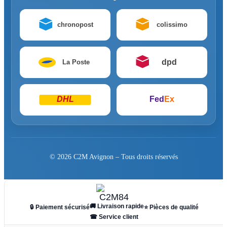
chronopost
colissimo
dpd
La Poste
DHL
Fed
Ex
© 2026 C2M Avignon – Tous droits réservés
🚚 Livraison rapide
🔒 Paiement sécurisé
⭐ Pièces de qualité
☎ Service client