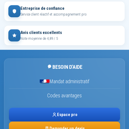
Entreprise de confiance
Service client réactif et accompagnement pro
Avis clients excellents
Note moyenne de 4,89 / 5
BESOIN D’AIDE
Mandat administratif
Codes avantages
Espace pro
Demander un devis