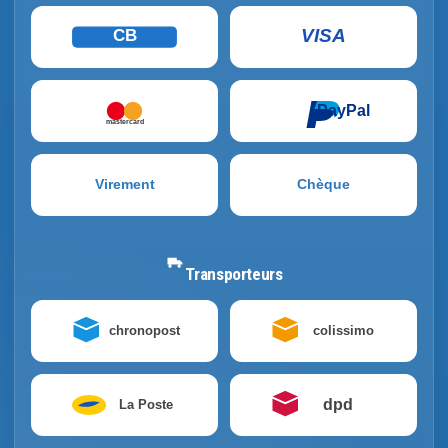
VISA
CB
PayPal
mastercard
Virement
Chèque
Transporteurs
chronopost
colissimo
dpd
La Poste