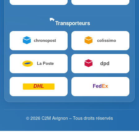
Transporteurs
chronopost
colissimo
dpd
La Poste
DHL
Fed
Ex
© 2026 C2M Avignon – Tous droits réservés
La boutique reste ouverte.
Le service Suivi de commande / SAV et le