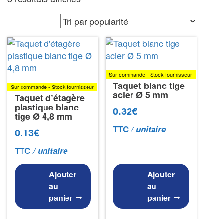
par
popularité
Sur commande - Stock fournisseur
Taquet blanc tige
Sur commande - Stock fournisseur
acier Ø 5 mm
Taquet d’étagère
plastique blanc
0.32
€
tige Ø 4,8 mm
TTC
/ unitaire
0.13
€
TTC
/ unitaire
Ajouter
Ajouter
au
au
panier
panier