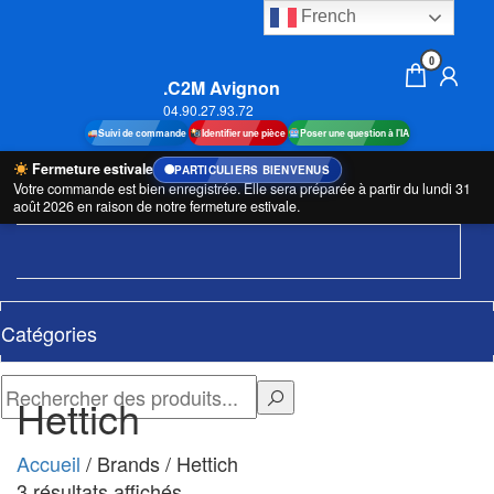
Aller
French
au
0
contenu
.C2M Avignon
04.90.27.93.72
Suivi de commande
Identifier une pièce
Poser une question à l'IA
Fermeture estivale
PARTICULIERS BIENVENUS
Votre commande est bien enregistrée. Elle sera préparée à partir du lundi 31
août 2026 en raison de notre fermeture estivale.
Catégories
Hettich
Accueil
/ Brands / Hettich
Trié
3 résultats affichés