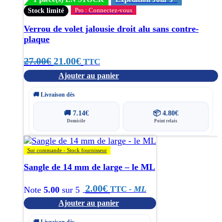
Pro : Connectez-vous
Stock limité
Verrou de volet jalousie droit alu sans contre-
plaque
Le
Le
27.00
€
21.00
€
TTC
Ajouter au panier
prix
prix
initial
actuel
🚚 Livraison dès
était :
est :
🚚
7.14
€
📦
4.80
€
Domicile
Point relais
27.00€.
21.00€.
Sur commande - Stock fournisseur
Sangle de 14 mm de large – le ML
2.00
€
TTC
- ML
Note
5.00
sur 5
Ajouter au panier