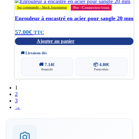
Sur commande - Stock fournisseur
Pro : Connectez-vous
Enrouleur à encastré en acier pour sangle 20 mm
57.00
€
TTC
Ajouter au panier
🚚 Livraison dès
🚚
7.14
€
📦
4.80
€
Domicile
Point relais
1
2
3
→