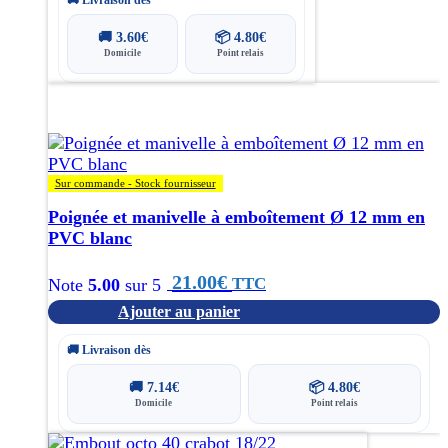
🚚 Livraison dès
🚚
3.60
€
📦
4.80
€
Domicile
Point relais
Sur commande - Stock fournisseur
Poignée et manivelle à emboîtement Ø 12 mm en
PVC blanc
21.00
€
TTC
Note
5.00
sur 5
Ajouter au panier
🚚 Livraison dès
🚚
7.14
€
📦
4.80
€
Domicile
Point relais