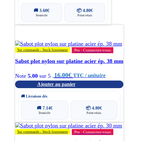
🚚
3.60
€
📦
4.80
€
Domicile
Point relais
Sur commande - Stock fournisseur
Pro : Connectez-vous
Sabot plot nylon sur platine acier ép. 38 mm
16.00
€
TTC
/ unitaire
Note
5.00
sur 5
Ajouter au panier
🚚 Livraison dès
🚚
7.14
€
📦
4.80
€
Domicile
Point relais
Sur commande - Stock fournisseur
Pro : Connectez-vous