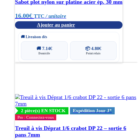
Sabot plot nylon sur platine acier ép. 30 mm
16.00
€
TTC
/ unitaire
Ajouter au panier
🚚 Livraison dès
🚚
7.14
€
📦
4.80
€
Domicile
Point relais
2 pièce(s) EN STOCK
Expédition Jour J*
Pro : Connectez-vous
Treuil à vis Déprat 1/6 crabot DP 22 – sortie 6
pans 7mm