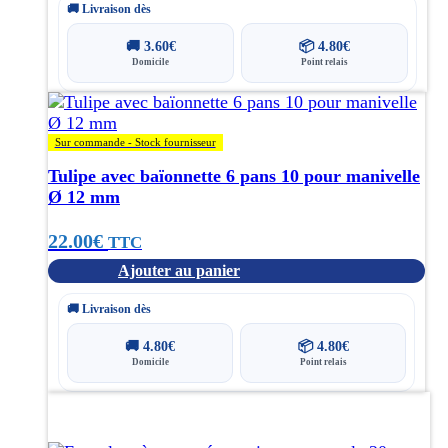
🚚 Livraison dès
🚚
3.60
€
📦
4.80
€
Domicile
Point relais
Sur commande - Stock fournisseur
Tulipe avec baïonnette 6 pans 10 pour manivelle
Ø 12 mm
22.00
€
TTC
Ajouter au panier
🚚 Livraison dès
🚚
4.80
€
📦
4.80
€
Domicile
Point relais