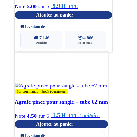
9.90
€
TTC
Note
5.00
sur 5
Ajouter au panier
🚚 Livraison dès
🚚
7.14
€
📦
4.80
€
Domicile
Point relais
Sur commande - Stock fournisseur
Agrafe pince pour sangle – tube 62 mm
1.50
€
TTC
/ unitaire
Note
4.50
sur 5
Ajouter au panier
🚚 Livraison dès