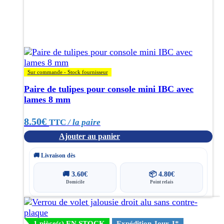
Sur commande - Stock fournisseur
Paire de tulipes pour console mini IBC avec
lames 8 mm
8.50
€
TTC
/ la paire
Ajouter au panier
🚚 Livraison dès
🚚
3.60
€
📦
4.80
€
Domicile
Point relais
1 pièce(s) EN STOCK
Expédition Jour J*