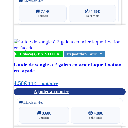
🚚 Livraison dès
🚚
7.14
€
📦
4.80
€
Domicile
Point relais
1 pièce(s) EN STOCK
Expédition Jour J*
Guide de sangle à 2 galets en acier laqué fixation
en façade
4.50
€
TTC
- unitaire
Ajouter au panier
🚚 Livraison dès
🚚
3.60
€
📦
4.80
€
Domicile
Point relais