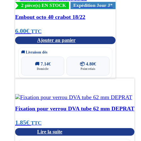
2 pièce(s) EN STOCK
Expédition Jour J*
Embout octo 40 crabot 18/22
6.00
€
TTC
Ajouter au panier
🚚 Livraison dès
🚚
7.14
€
📦
4.80
€
Domicile
Point relais
Fixation pour verrou DVA tube 62 mm DEPRAT
1.85
€
TTC
Lire la suite