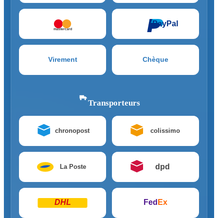
PayPal
mastercard
Virement
Chèque
Transporteurs
chronopost
colissimo
dpd
La Poste
DHL
Fed
Ex