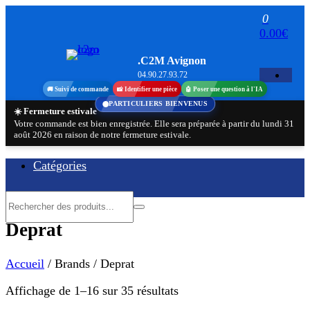
Aller
0
au
0.00€
contenu
.C2M Avignon
04.90.27.93.72
🚚 Suivi de commande
📸 Identifier une pièce
🤖 Poser une question à l'IA
PARTICULIERS BIENVENUS
☀️ Fermeture estivale
Votre commande est bien enregistrée. Elle sera préparée à partir du lundi 31
août 2026 en raison de notre fermeture estivale.
Catégories
Deprat
Accueil
/ Brands / Deprat
Trié
Affichage de 1–16 sur 35 résultats
par