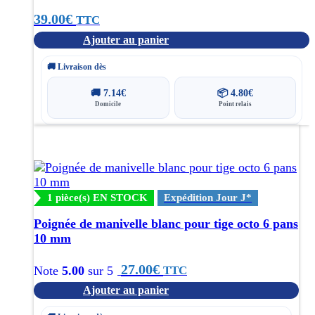
39.00
€
TTC
Ajouter au panier
🚚 Livraison dès
🚚
7.14
€
📦
4.80
€
Domicile
Point relais
1 pièce(s) EN STOCK
Expédition Jour J*
Poignée de manivelle blanc pour tige octo 6 pans
10 mm
27.00
€
TTC
Note
5.00
sur 5
Ajouter au panier