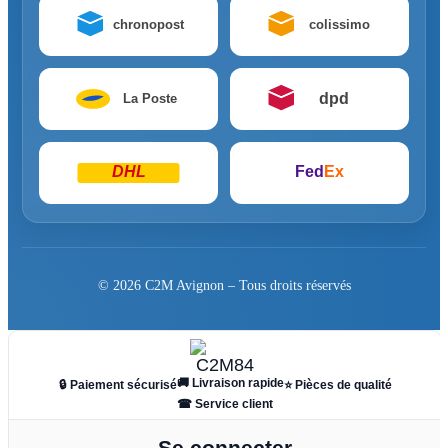
chronopost
colissimo
dpd
La Poste
DHL
Fed
Ex
© 2026 C2M Avignon – Tous droits réservés
🚚 Livraison rapide
🔒 Paiement sécurisé
⭐ Pièces de qualité
☎ Service client
Se connecter