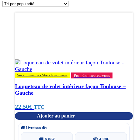
popularité
Sur commande - Stock fournisseur
Pro : Connectez-vous
Loqueteau de volet intérieur façon Toulouse –
Gauche
22.50
€
TTC
Ajouter au panier
🚚 Livraison dès
🚚
6.00
€
📦
4.80
€