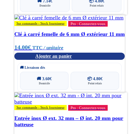
🚚
7.14
€
📦
4.80
€
Domicile
Point relais
Sur commande - Stock fournisseur
Pro : Connectez-vous
Clé à carré femelle de 6 mm Ø extérieur 11 mm
14.00
€
TTC
/ unitaire
Ajouter au panier
🚚 Livraison dès
🚚
3.60
€
📦
4.80
€
Domicile
Point relais
Sur commande - Stock fournisseur
Pro : Connectez-vous
Entrée inox Ø ext. 32 mm – Ø int. 20 mm pour
batteuse