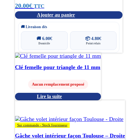
20.00
€
TTC
Ajouter au panier
🚚 Livraison dès
🚚
6.00
€
📦
4.80
€
Domicile
Point relais
Clé femelle pour triangle de 11 mm
Aucun remplacement proposé
Lire la suite
Sur commande - Stock fournisseur
Gâche volet intérieur façon Toulouse – Droite