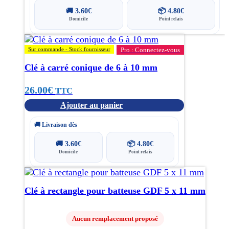
🚚
3.60
€
📦
4.80
€
Domicile
Point relais
Sur commande - Stock fournisseur
Pro : Connectez-vous
Clé à carré conique de 6 à 10 mm
26.00
€
TTC
Ajouter au panier
🚚 Livraison dès
🚚
3.60
€
📦
4.80
€
Domicile
Point relais
Clé à rectangle pour batteuse GDF 5 x 11 mm
Aucun remplacement proposé