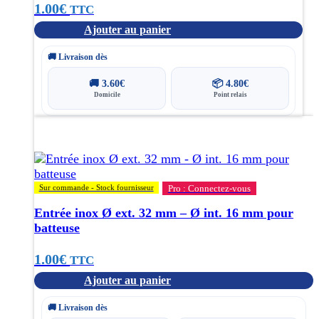
1.00
€
TTC
Ajouter au panier
🚚 Livraison dès
🚚
3.60
€
📦
4.80
€
Domicile
Point relais
Sur commande - Stock fournisseur
Pro : Connectez-vous
Entrée inox Ø ext. 32 mm – Ø int. 16 mm pour
batteuse
1.00
€
TTC
Ajouter au panier
🚚 Livraison dès