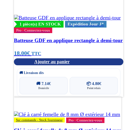
1 pièce(s) EN STOCK
Expédition Jour J*
Pro : Connectez-vous
Batteuse GDF en applique rectangle à demi-tour
18.00
€
TTC
Ajouter au panier
🚚 Livraison dès
🚚
7.14
€
📦
4.80
€
Domicile
Point relais
Sur commande - Stock fournisseur
Pro : Connectez-vous