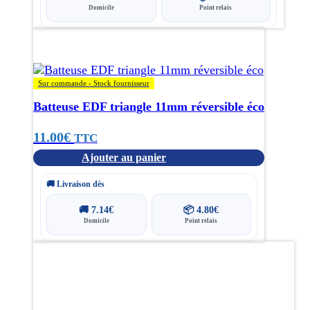
Domicile
Point relais
Sur commande - Stock fournisseur
Batteuse EDF triangle 11mm réversible éco
11.00
€
TTC
Ajouter au panier
🚚 Livraison dès
🚚
7.14
€
📦
4.80
€
Domicile
Point relais