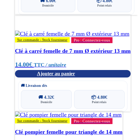
🚚
6.00
€
📦
4.80
€
Domicile
Point relais
Sur commande - Stock fournisseur
Pro : Connectez-vous
Clé à carré femelle de 7 mm Ø extérieur 13 mm
14.00
€
TTC
/ unitaire
Ajouter au panier
🚚 Livraison dès
🚚
4.32
€
📦
4.80
€
Domicile
Point relais
Sur commande - Stock fournisseur
Pro : Connectez-vous
Clé pompier femelle pour triangle de 14 mm