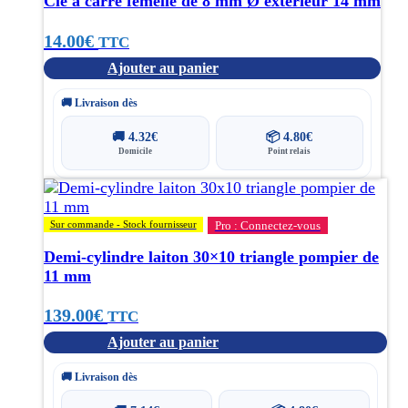
Clé à carré femelle de 8 mm Ø extérieur 14 mm
14.00
€
TTC
Ajouter au panier
🚚 Livraison dès
🚚
4.32
€
📦
4.80
€
Domicile
Point relais
Sur commande - Stock fournisseur
Pro : Connectez-vous
Demi-cylindre laiton 30×10 triangle pompier de
11 mm
139.00
€
TTC
Ajouter au panier
🚚 Livraison dès