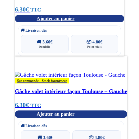
6.30
€
TTC
Ajouter au panier
🚚 Livraison dès
🚚
3.60
€
📦
4.80
€
Domicile
Point relais
Sur commande - Stock fournisseur
Gâche volet intérieur façon Toulouse – Gauche
6.30
€
TTC
Ajouter au panier
🚚 Livraison dès
🚚
3.60
€
📦
4.80
€