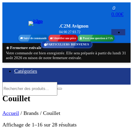
Aller
0
au
0.00€
contenu
.C2M Avignon
04.90.27.93.72
🚚 Suivi de commande
📸 Identifier une pièce
🤖 Poser une question à l'IA
PARTICULIERS BIENVENUS
☀️ Fermeture estivale
Votre commande est bien enregistrée. Elle sera préparée à partir du lundi 31
août 2026 en raison de notre fermeture estivale.
Catégories
Couillet
Accueil
/ Brands / Couillet
Trié
Affichage de 1–16 sur 28 résultats
par