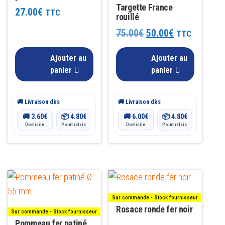
Targette France
27.00
€
TTC
rouillé
Le
Le
75.00
€
50.00
€
TTC
prix
prix
Ajouter au
Ajouter au
initial
actuel
panier
panier
était :
est :
🚚 Livraison dès
🚚 Livraison dès
75.00€.
50.00€.
🚚
3.60
€
📦
4.80
€
🚚
6.00
€
📦
4.80
€
Domicile
Point relais
Domicile
Point relais
Sur commande - Stock fournisseur
Rosace ronde fer noir
Sur commande - Stock fournisseur
Pommeau fer patiné