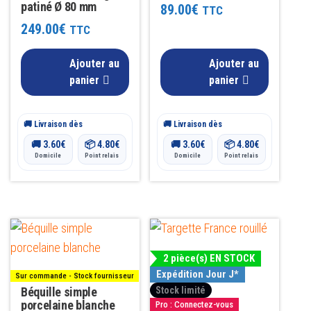
patiné Ø 80 mm
89.00
€
TTC
249.00
€
TTC
Ajouter au
Ajouter au
panier
panier
🚚 Livraison dès
🚚 Livraison dès
🚚
3.60
€
📦
4.80
€
🚚
3.60
€
📦
4.80
€
Domicile
Point relais
Domicile
Point relais
2 pièce(s) EN STOCK
Expédition Jour J*
Sur commande - Stock fournisseur
Béquille simple
Stock limité
porcelaine blanche
Pro : Connectez-vous