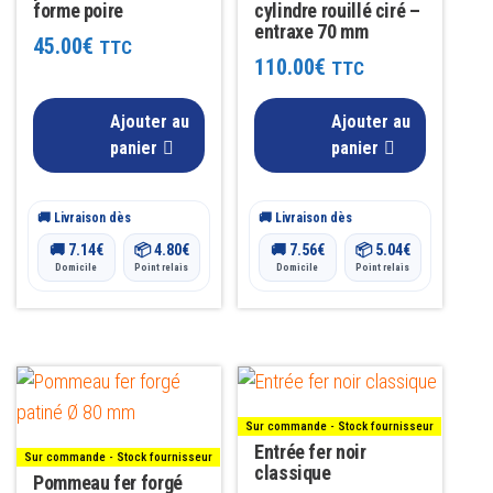
forme poire
cylindre rouillé ciré –
entraxe 70 mm
45.00
€
TTC
110.00
€
TTC
Ajouter au
Ajouter au
panier
panier
🚚 Livraison dès
🚚 Livraison dès
🚚
7.14
€
📦
4.80
€
🚚
7.56
€
📦
5.04
€
Domicile
Point relais
Domicile
Point relais
Sur commande - Stock fournisseur
Entrée fer noir
Sur commande - Stock fournisseur
classique
Pommeau fer forgé