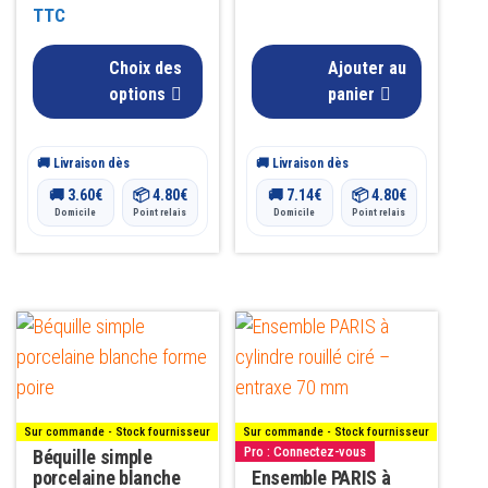
de
TTC
choisies
sur
prix :
Choix des
Ajouter au
la
63.00€
options
panier
page
à
du
🚚 Livraison dès
🚚 Livraison dès
92.00€
produit
🚚
3.60
€
📦
4.80
€
🚚
7.14
€
📦
4.80
€
Domicile
Point relais
Domicile
Point relais
Sur commande - Stock fournisseur
Sur commande - Stock fournisseur
Pro : Connectez-vous
Béquille simple
porcelaine blanche
Ensemble PARIS à