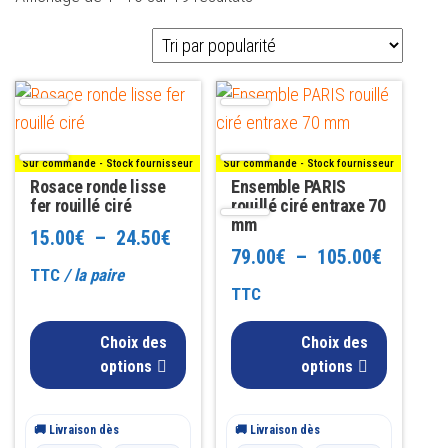
par
popularité
Ce
Ce
produit
produit
a
a
Sur commande - Stock fournisseur
Sur commande - Stock fournisseur
plusieurs
plusieurs
Rosace ronde lisse
Ensemble PARIS
variations.
fer rouillé ciré
variations.
rouillé ciré entraxe 70
mm
Les
Les
Plage
15.00
€
–
24.50
€
Plage
79.00
€
–
105.00
€
options
options
de
TTC
/ la paire
peuvent
peuvent
de
TTC
prix :
être
être
prix :
Choix des
15.00€
Choix des
choisies
choisies
79.00€
options
options
sur
sur
à
à
la
la
24.50€
page
page
🚚 Livraison dès
🚚 Livraison dès
105.00€