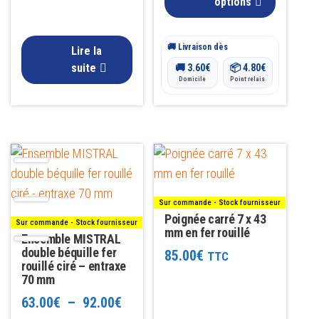
options
page
à
du
🚚 Livraison dès
152.00€
Lire la
produit
suite
🚚
3.60
€
📦
4.80
€
Domicile
Point relais
Ce
produit
a
Sur commande - Stock fournisseur
plusieurs
Poignée carré 7 x 43
Sur commande - Stock fournisseur
variations.
mm en fer rouillé
Ensemble MISTRAL
Les
double béquille fer
85.00
€
TTC
rouillé ciré – entraxe
options
70 mm
peuvent
Plage
63.00
€
–
92.00
€
être