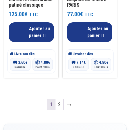
patiné classique
PARIS
125.00
€
77.00
€
TTC
TTC
Ajouter au
Ajouter au
panier
panier
🚚 Livraison dès
🚚 Livraison dès
🚚
3.60
€
📦
4.80
€
🚚
7.14
€
📦
4.80
€
Domicile
Point relais
Domicile
Point relais
1
2
→