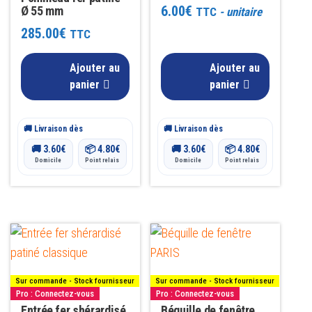
6.00
€
Ø 55 mm
TTC
- unitaire
285.00
€
TTC
Ajouter au
Ajouter au
panier
panier
🚚 Livraison dès
🚚 Livraison dès
🚚
3.60
€
📦
4.80
€
🚚
3.60
€
📦
4.80
€
Domicile
Point relais
Domicile
Point relais
Sur commande - Stock fournisseur
Sur commande - Stock fournisseur
Pro : Connectez-vous
Pro : Connectez-vous
Entrée fer shérardisé
Béquille de fenêtre