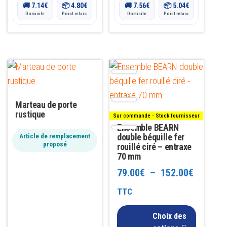
du
du
🚚
7.14
€
📦
4.80
€
🚚
7.56
€
📦
5.04
€
Domicile
Point relais
Domicile
Point relais
produit
produit
Ce
produit
a
Marteau de porte
plusieurs
rustique
Sur commande - Stock fournisseur
variations.
Ensemble BEARN
Les
double béquille fer
Article de remplacement
proposé
rouillé ciré – entraxe
options
70 mm
peuvent
Plage
79.00
€
–
152.00
€
être
de
TTC
choisies
sur
prix :
Choix des
la
79.00€