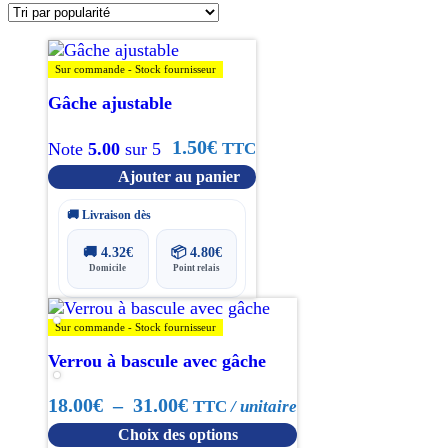
popularité
Sur commande - Stock fournisseur
Gâche ajustable
1.50
€
TTC
Note
5.00
sur 5
Ajouter au panier
🚚 Livraison dès
🚚
4.32
€
📦
4.80
€
Domicile
Point relais
Ce
produit
Sur commande - Stock fournisseur
a
Verrou à bascule avec gâche
plusieurs
variations.
Plage
18.00
€
–
31.00
€
TTC
/ unitaire
Les
options
Choix des options
de