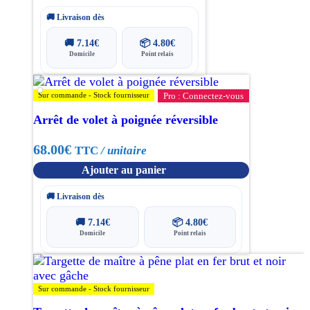
peuvent
prix :
être
🚚 Livraison dès
choisies
18.00€
🚚
7.14
€
📦
4.80
€
sur
Domicile
Point relais
la
à
page
du
31.00€
Sur commande - Stock fournisseur
Pro : Connectez-vous
produit
Arrêt de volet à poignée réversible
68.00
€
TTC
/ unitaire
Ajouter au panier
🚚 Livraison dès
🚚
7.14
€
📦
4.80
€
Domicile
Point relais
Sur commande - Stock fournisseur