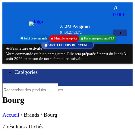
Aller
0
au
0.00€
contenu
.C2M Avignon
04.90.27.93.72
🚚 Suivi de commande
📸 Identifier une pièce
🤖 Poser une question à l'IA
PARTICULIERS BIENVENUS
☀️ Fermeture estivale
Votre commande est bien enregistrée. Elle sera préparée à partir du lundi 31
août 2026 en raison de notre fermeture estivale.
Catégories
Bourg
Accueil
/ Brands / Bourg
Trié
7 résultats affichés
par