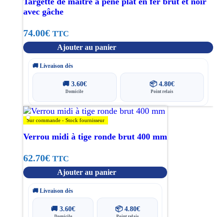
Targette de maître à pêne plat en fer brut et noir
avec gâche
74.00
€
TTC
Ajouter au panier
🚚 Livraison dès
🚚
3.60
€
📦
4.80
€
Domicile
Point relais
Sur commande - Stock fournisseur
Verrou midi à tige ronde brut 400 mm
62.70
€
TTC
Ajouter au panier
🚚 Livraison dès
🚚
3.60
€
📦
4.80
€
Domicile
Point relais