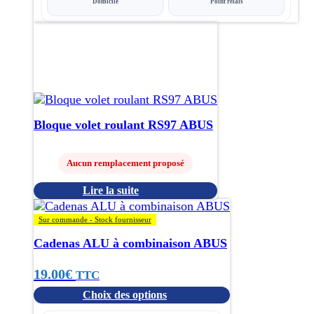
Domicile
Point relais
Bloque volet roulant RS97 ABUS
Aucun remplacement proposé
Lire la suite
Ce
produit
Sur commande - Stock fournisseur
a
Cadenas ALU à combinaison ABUS
plusieurs
variations.
19.00
€
TTC
Les
options
Choix des options
peuvent