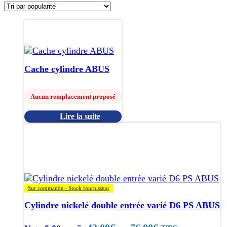
popularité
Cache cylindre ABUS
Aucun remplacement proposé
Lire la suite
Ce
produit
a
plusieurs
variations.
Les
Sur commande - Stock fournisseur
options
peuvent
Cylindre nickelé double entrée varié D6 PS ABUS
être
choisies
Plage