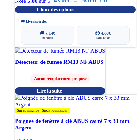
43.00
€
–
76.00
€
TTC
Note
5.00
sur 5
sur
Choix des options
la
de
page
prix :
🚚 Livraison dès
du
produit
43.00€
🚚
7.14
€
📦
4.80
€
Domicile
Point relais
à
76.00€
Détecteur de fumée RM13 NF ABUS
Aucun remplacement proposé
Lire la suite
Sur commande - Stock fournisseur
Poignée de fenêtre à clé ABUS carré 7 x 33 mm
Argent