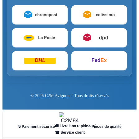
chronopost
colissimo
dpd
La Poste
DHL
Fed
Ex
© 2026 C2M Avignon – Tous droits réservés
🚚 Livraison rapide
🔒 Paiement sécurisé
⭐ Pièces de qualité
☎ Service client