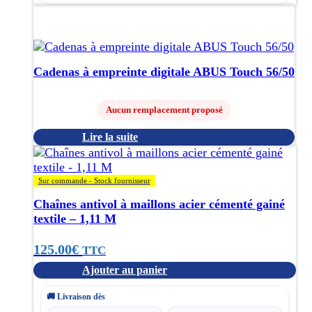
Cadenas à empreinte digitale ABUS Touch 56/50
Aucun remplacement proposé
Lire la suite
Sur commande - Stock fournisseur
Chaînes antivol à maillons acier cémenté gainé
textile – 1,11 M
125.00
€
TTC
Ajouter au panier
🚚 Livraison dès