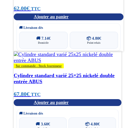
62.00
€
TTC
Ajouter au panier
🚚 Livraison dès
🚚
7.14
€
📦
4.80
€
Domicile
Point relais
Sur commande - Stock fournisseur
Cylindre standard varié 25×25 nickelé double
entrée ABUS
67.80
€
TTC
Ajouter au panier
🚚 Livraison dès
🚚
3.60
€
📦
4.80
€