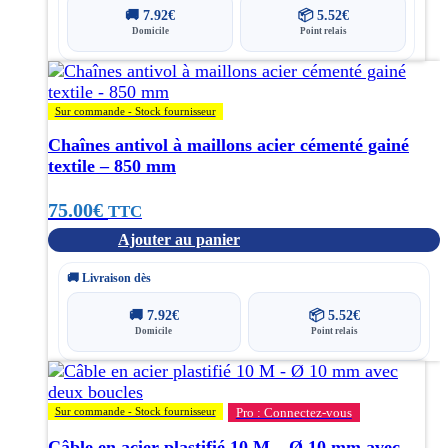
🚚
7.92
€
📦
5.52
€
Domicile
Point relais
Sur commande - Stock fournisseur
Chaînes antivol à maillons acier cémenté gainé
textile – 850 mm
75.00
€
TTC
Ajouter au panier
🚚 Livraison dès
🚚
7.92
€
📦
5.52
€
Domicile
Point relais
Sur commande - Stock fournisseur
Pro : Connectez-vous
Câble en acier plastifié 10 M – Ø 10 mm avec