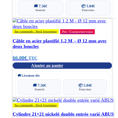
🚚
7.56
€
📦
5.04
€
Domicile
Point relais
Sur commande - Stock fournisseur
Pro : Connectez-vous
Câble en acier plastifié 1,2 M – Ø 12 mm avec
deux boucles
66.00
€
TTC
Ajouter au panier
🚚 Livraison dès
🚚
7.56
€
📦
5.04
€
Domicile
Point relais
Sur commande - Stock fournisseur
Cylindre 21×21 nickelé double entrée varié ABUS