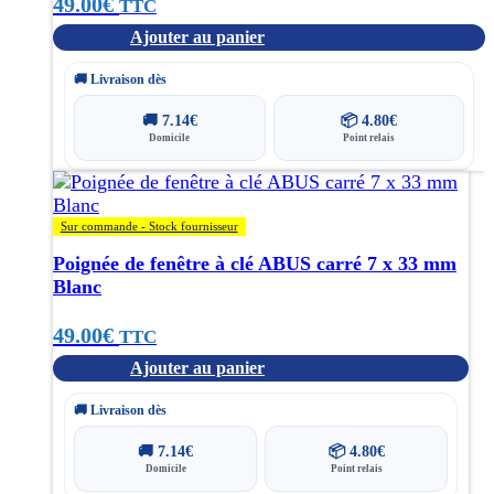
49.00
€
TTC
Ajouter au panier
🚚 Livraison dès
🚚
7.14
€
📦
4.80
€
Domicile
Point relais
Sur commande - Stock fournisseur
Poignée de fenêtre à clé ABUS carré 7 x 33 mm
Blanc
49.00
€
TTC
Ajouter au panier
🚚 Livraison dès
🚚
7.14
€
📦
4.80
€
Domicile
Point relais