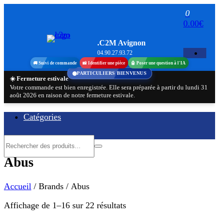
Aller
0
au
0.00€
contenu
.C2M Avignon
04.90.27.93.72
🚚 Suivi de commande
📸 Identifier une pièce
🤖 Poser une question à l'IA
PARTICULIERS BIENVENUS
☀️ Fermeture estivale
Votre commande est bien enregistrée. Elle sera préparée à partir du lundi 31
août 2026 en raison de notre fermeture estivale.
Catégories
Abus
Accueil
/ Brands / Abus
Trié
Affichage de 1–16 sur 22 résultats
par