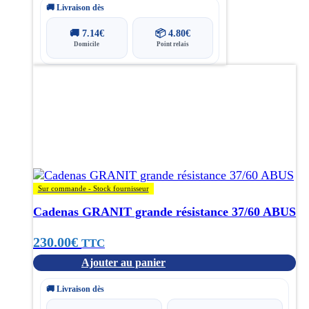
être
🚚 Livraison dès
choisies
🚚
7.14
€
📦
4.80
€
sur
Domicile
Point relais
la
page
du
produit
Sur commande - Stock fournisseur
Cadenas GRANIT grande résistance 37/60 ABUS
230.00
€
TTC
Ajouter au panier
🚚 Livraison dès