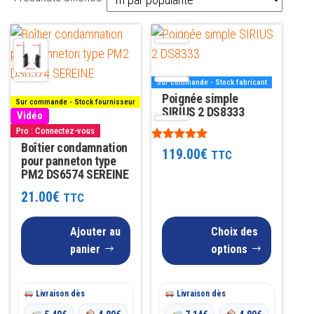
par
Ce
popularité
produit
a
Sur commande - Stock fabricant
plusieurs
Poignée simple
Sur commande - Stock fournisseur
variations.
SIRIUS 2 DS8333
Vidéo
Les
Pro : Connectez-vous
Boîtier condamnation
Note
options
119.00
€
TTC
pour panneton type
5.00
peuvent
sur 5
PM2 DS6574 SEREINE
être
21.00
€
TTC
choisies
sur
Ajouter au
Choix des
la
panier
options
page
du
Livraison dès
Livraison dès
produit