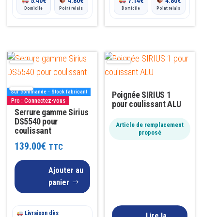
5.40
€
4.80
€
7.14
€
4.80
€
Domicile
Point relais
Domicile
Point relais
Sur commande - Stock fabricant
Poignée SIRIUS 1
Pro : Connectez-vous
pour coulissant ALU
Serrure gamme Sirius
DS5540 pour
Article de remplacement
coulissant
proposé
139.00
€
TTC
Ajouter au
panier
Livraison dès
Lire la