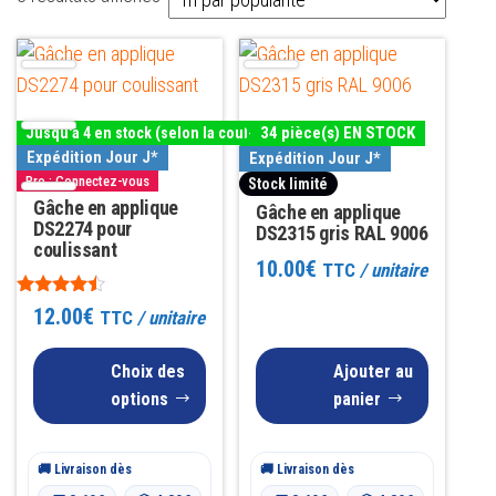
par
Ce
popularité
produit
a
34 pièce(s) EN STOCK
Jusqu'à 4 en stock (selon la couleur)
plusieurs
Expédition Jour J*
Expédition Jour J*
variations.
Pro : Connectez-vous
Stock limité
Les
Gâche en applique
Gâche en applique
DS2274 pour
DS2315 gris RAL 9006
options
coulissant
10.00
€
peuvent
TTC
/ unitaire
être
Note
12.00
€
TTC
/ unitaire
4.33
choisies
sur 5
sur
Choix des
Ajouter au
la
options
panier
page
du
🚚 Livraison dès
🚚 Livraison dès
produit