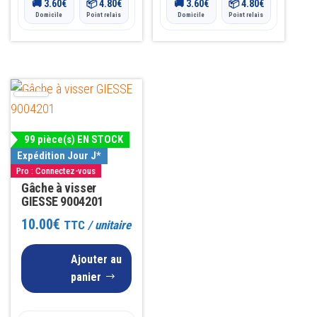
🚚
3.60
€
📦
4.80
€
🚚
3.60
€
📦
4.80
€
Domicile
Point relais
Domicile
Point relais
99 pièce(s) EN STOCK
Expédition Jour J*
Pro : Connectez-vous
Gâche à visser
GIESSE 9004201
10.00
€
TTC
/ unitaire
Ajouter au
panier